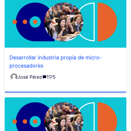
Desarrollar industria propia de micro-
procesadores
José Pérez
1
5