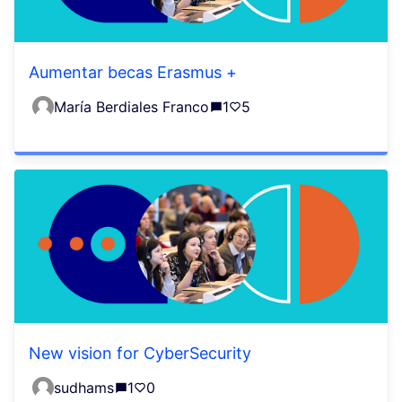
Aumentar becas Erasmus +
María Berdiales Franco
1
5
New vision for CyberSecurity
sudhams
1
0