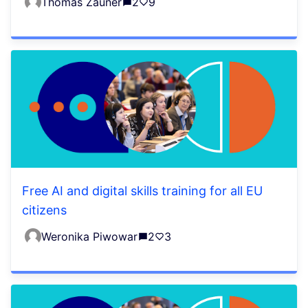
Thomas Zauner
2
9
Free AI and digital skills training for all EU
citizens
Weronika Piwowar
2
3