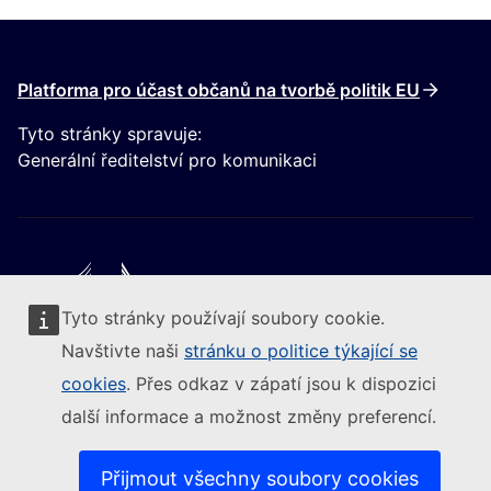
Platforma pro účast občanů na tvorbě politik EU
Tyto stránky spravuje:
Generální ředitelství pro komunikaci
Tyto stránky používají soubory cookie.
Следвайте Европейската комисия
Navštivte naši
stránku o politice týkající se
cookies
. Přes odkaz v zápatí jsou k dispozici
(Externí odkaz)
Kontakt
další informace a možnost změny preferencí.
(Externí odkaz)
Nahlásit zranitelnost IT
(Ext
Jazyková politika na našich internetových stránkách
(Externí odkaz)
Cookies
Přijmout všechny soubory cookies