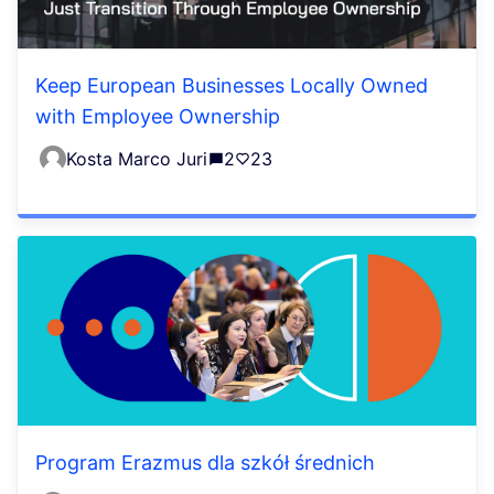
Keep European Businesses Locally Owned
with Employee Ownership
Kosta Marco Juri
2
23
Program Erazmus dla szkół średnich