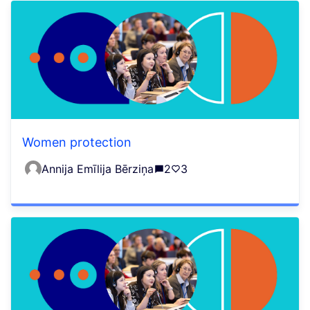
Women protection
Annija Emīlija Bērziņa
2
3