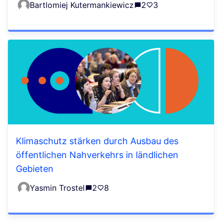
Bartlomiej Kutermankiewicz
2
3
Klimaschutz stärken durch Ausbau des
öffentlichen Nahverkehrs in ländlichen
Gebieten
Yasmin Trostel
2
8