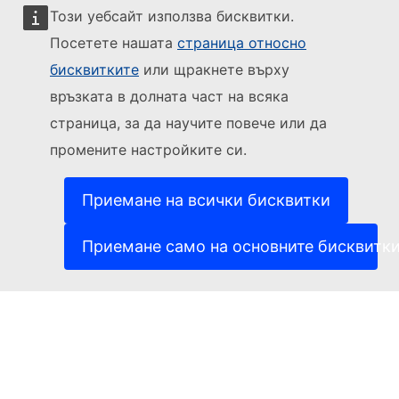
Този уебсайт използва бисквитки.
Посетете нашата
страница относно
бисквитките
или щракнете върху
Sledujte Evropskou komisi
връзката в долната част на всяка
страница, за да научите повече или да
(Външна връзка)
За контакти
промените настройките си.
(Външна връзка)
Докладване на ИТ уязвимост
(Външна връзка)
Езици на нашите уебсайтове
(Външна връзка)
Бисквитки
Приемане на всички бисквитки
(Външна връзка)
Политика за поверителност
(Външна връзка)
Правна информация
Приемане само на основните бисквитк
Достъпност