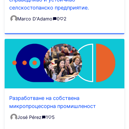
селскостопанско предприятие.
Marco D'Adamo
0
2
Разработване на собствена
микропроцесорна промишленост
José Pérez
1
5