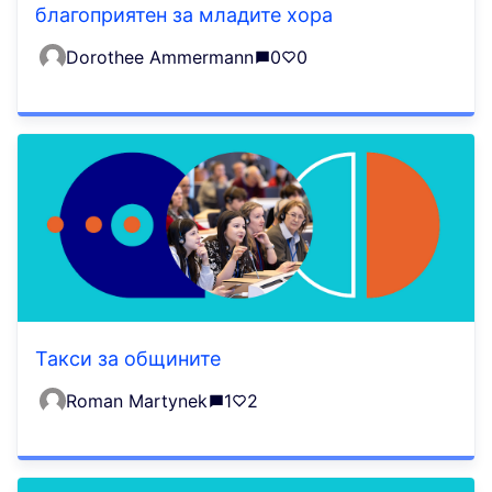
благоприятен за младите хора
Dorothee Ammermann
0
0
Такси за общините
Roman Martynek
1
2