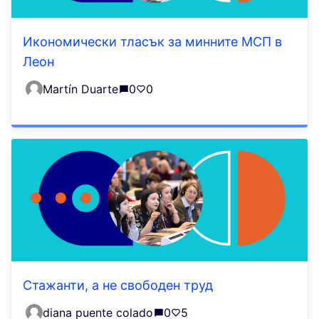
Икономически тласък за минните МСП в
Леон
Martín Duarte
0
0
Стажанти, а не свободен труд
diana puente colado
0
5