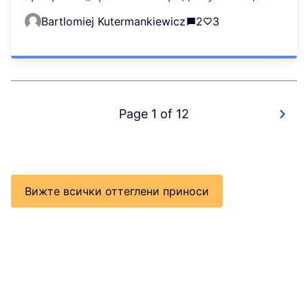
Bartlomiej Kutermankiewicz
2
3
Page 1 of 12
Вижте всички оттеглени приноси