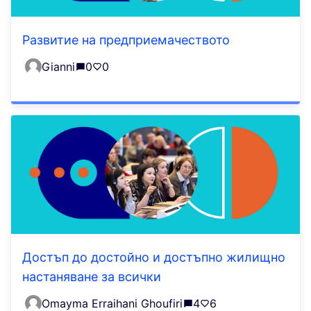
Развитие на предприемачеството
Gianni
0
0
Достъп до достойно и достъпно жилищно
настаняване за всички
Omayma Erraihani Ghoufiri
4
6