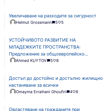
Увеличаване на разходите за сигурност
Helmut Grossmann
5
5
УСТОЙЧИВОТО РАЗВИТИЕ НА
МЛАДЕЖКИТЕ ПРОСТРАНСТВА:
Предложение за общоевропейско
Ahmed KUYTOV
5
8
правило за преразпределение на
минимум 1% от данък общ доход към
НПО
Достъп до достойно и достъпно жилищно
настаняване за всички
Omayma Erraihani Ghoufiri
4
6
Овластяване на гражданите при