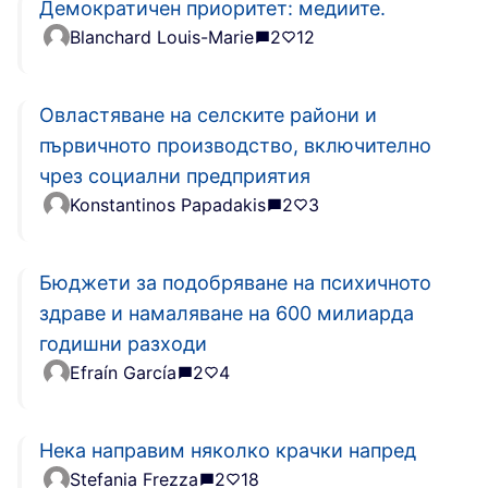
Демократичен приоритет: медиите.
Blanchard Louis-Marie
2
12
Овластяване на селските райони и
първичното производство, включително
чрез социални предприятия
Konstantinos Papadakis
2
3
Бюджети за подобряване на психичното
здраве и намаляване на 600 милиарда
годишни разходи
Efraín García
2
4
Нека направим няколко крачки напред
Stefania Frezza
2
18