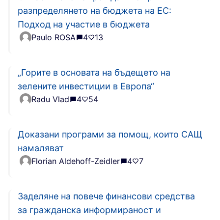
разпределянето на бюджета на ЕС:
Подход на участие в бюджета
Paulo ROSA
4
13
„Горите в основата на бъдещето на
зелените инвестиции в Европа“
Radu Vlad
4
54
Доказани програми за помощ, които САЩ
намаляват
Florian Aldehoff-Zeidler
4
7
Заделяне на повече финансови средства
за гражданска информираност и