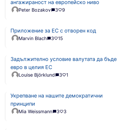
ангажираност на европейско ниво
Peter Bozakov
3
9
Приложение за ЕС с отворен код
Marvin Blach
3
15
Задължително условие валутата да бъде
евро в целия ЕС
Louise Björklund
3
1
Укрепване на нашите демократични
принципи
Mia Weissmann
3
3