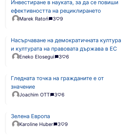
Инвестиране в науката, за да се повиши
ефективността на рециклирането
Marek Ratoń
3
9
Насърчаване на демократичната култура
и културата на правовата държава в ЕС
Eneko Elosegui
3
6
Гледната точка на гражданите е от
значение
Joachim OTT
3
6
Зелена Европа
Karoline Huber
3
9