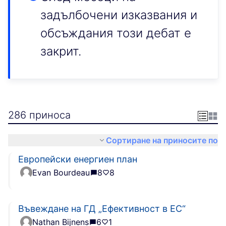
задълбочени изказвания и
обсъждания този дебат е
закрит.
286 приноса
Сортиране на приносите по
Европейски енергиен план
Evan Bourdeau
8
8
Въвеждане на ГД „Ефективност в ЕС“
Nathan Bijnens
6
1