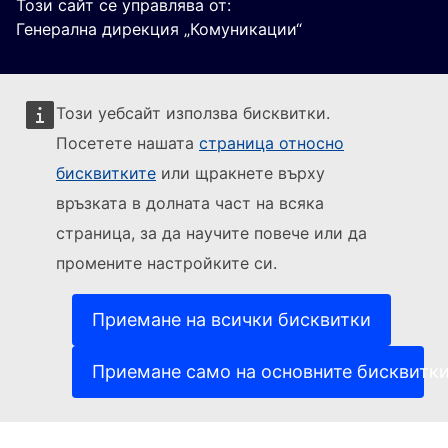
Този сайт се управлява от:
Генерална дирекция „Комуникации“
Този уебсайт използва бисквитки.
Посетете нашата
страница относно
бисквитките
или щракнете върху
Sledujte Evropskou komisi
връзката в долната част на всяка
страница, за да научите повече или да
(Външна връзка)
За контакти
промените настройките си.
(Външна връзка)
Докладване на ИТ уязвимост
(Външна връзка)
Езици на нашите уебсайтове
(Външна връзка)
Бисквитки
Приемане на всички бисквитки
(Външна връзка)
Политика за поверителност
(Външна връзка)
Правна информация
Приемане само на основните бисквитк
Достъпност