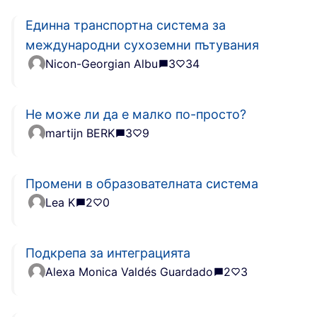
Единна транспортна система за
международни сухоземни пътувания
Nicon-Georgian Albu
3
34
Не може ли да е малко по-просто?
martijn BERK
3
9
Промени в образователната система
Lea K
2
0
Подкрепа за интеграцията
Alexa Monica Valdés Guardado
2
3