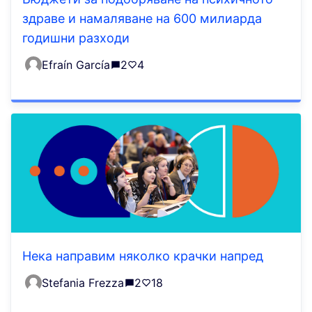
здраве и намаляване на 600 милиарда
годишни разходи
Efraín García
2
4
Нека направим няколко крачки напред
Stefania Frezza
2
18