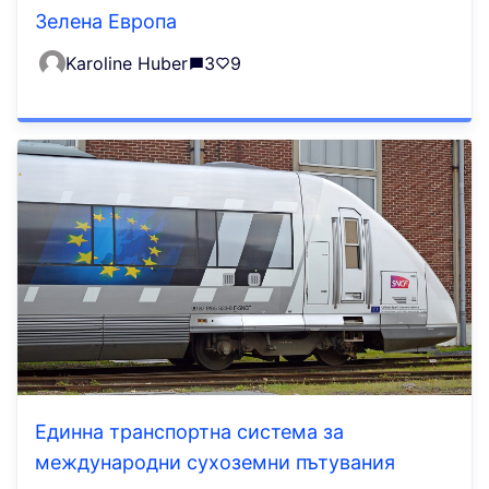
Зелена Европа
Karoline Huber
3
9
Единна транспортна система за
международни сухоземни пътувания