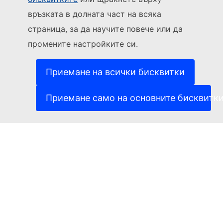
Sledujte Evropskou komisi
връзката в долната част на всяка
страница, за да научите повече или да
(Външна връзка)
За контакти
промените настройките си.
(Външна връзка)
Докладване на ИТ уязвимост
(Външна връзка)
Езици на нашите уебсайтове
(Външна връзка)
Бисквитки
Приемане на всички бисквитки
(Външна връзка)
Политика за поверителност
(Външна връзка)
Правна информация
Приемане само на основните бисквитк
Достъпност