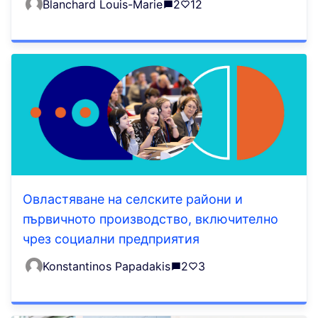
Blanchard Louis-Marie
2
12
Овластяване на селските райони и
първичното производство, включително
чрез социални предприятия
Konstantinos Papadakis
2
3