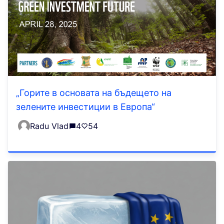
„Горите в основата на бъдещето на
зелените инвестиции в Европа“
Radu Vlad
4
54