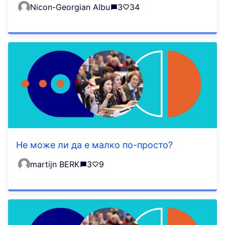
Nicon-Georgian Albu
3
34
Не може ли да е малко по-просто?
martijn BERK
3
9