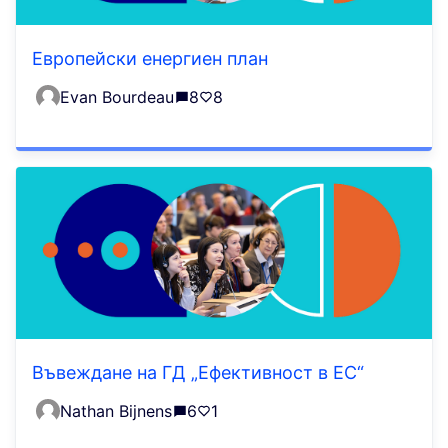
Европейски енергиен план
Evan Bourdeau
8
8
Въвеждане на ГД „Ефективност в ЕС“
Nathan Bijnens
6
1