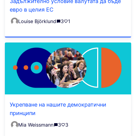
Задължително условие валутата да бъде
евро в целия ЕС
Louise Björklund
3
1
Укрепване на нашите демократични
принципи
Mia Weissmann
3
3