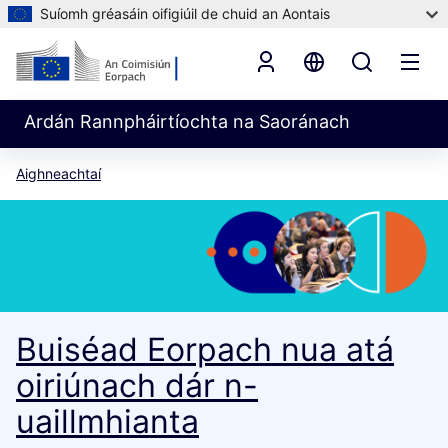
Suíomh gréasáin oifigiúil de chuid an Aontais
Ardán Rannpháirtíochta na Saoránach
Aighneachtaí
Buiséad Eorpach nua atá
oiriúnach dár n-
uaillmhianta