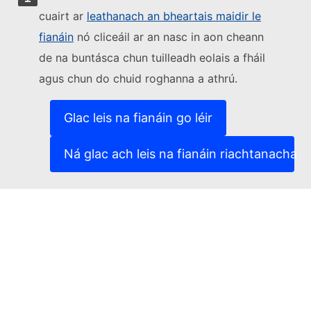
cuairt ar
leathanach an bheartais maidir le
Lean an Coimisiún Eorpach
fianáin
nó cliceáil ar an nasc in aon cheann
de na buntásca chun tuilleadh eolais a fháil
(External link)
Sonraí teagmhála
agus chun do chuid roghanna a athrú.
(External link)
Leochaileacht TF a thuairisciú
(External link)
Teangacha ar ár suíomhanna gréasáin
(External link)
Fianáin
Glac leis na fianáin go léir
(External link)
Beartas príobháideachais
(External link)
Fógra dlíthiúil
Ná glac ach leis na fianáin riachtanacha
Inrochtaineacht