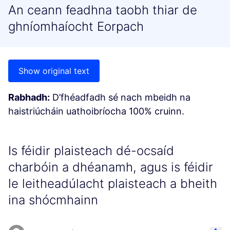
An ceann feadhna taobh thiar de
ghníomhaíocht Eorpach
Show original text
Rabhadh:
D’fhéadfadh sé nach mbeidh na
haistriúcháin uathoibríocha 100% cruinn.
Is féidir plaisteach dé-ocsaíd
charbóin a dhéanamh, agus is féidir
le leitheadúlacht plaisteach a bheith
ina shócmhainn