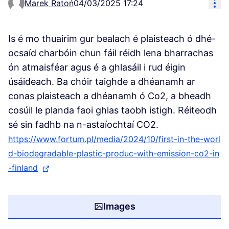
Res
Marek Ratoń
04/03/2025 17:24
Is é mo thuairim gur bealach é plaisteach ó dhé-
ocsaíd charbóin chun fáil réidh lena bharrachas
ón atmaisféar agus é a ghlasáil i rud éigin
úsáideach. Ba chóir taighde a dhéanamh ar
conas plaisteach a dhéanamh ó Co2, a bheadh
cosúil le planda faoi ghlas taobh istigh. Réiteodh
sé sin fadhb na n-astaíochtaí CO2.
https://www.fortum.pl/media/2024/10/first-in-the-worl
d-biodegradable-plastic-produc-with-emission-co2-in
-finland
(External link)
Images