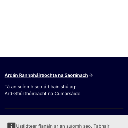
Ardán Rannpháirtíochta na Saoránach
Tá an suíomh seo á bhainistiú ag:
Ard-Stiúrthóireacht na Cumarsáide
Úsáidtear fianáin ar an suíomh seo. Tabhair