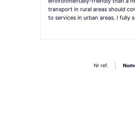
environmentally-friendly than a n
transport in rural areas should co
to services in urban areas. I fully
Nr ref.
Nume