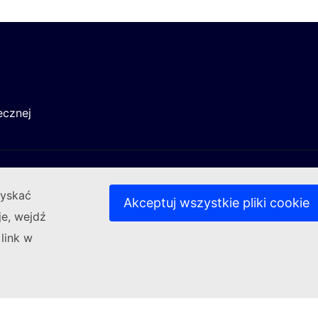
ecznej
zyskać
Akceptuj wszystkie pliki cookie
je, wejdź
 link w
(Link zewnętrzny)
Kontakt
(Link zewnętrzny)
(Li
ycznych
Nasze strony w różnych wersjach językowych
P