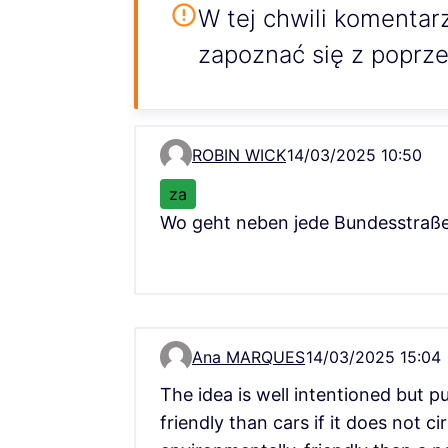
W tej chwili komentar
zapoznać się z poprze
ROBIN WICK
14/03/2025 10:50
Komentarz 3401
za
Wo geht neben jede Bundesstraße 
Ana MARQUES
14/03/2025 15:04
Komentarz 3763
The idea is well intentioned but p
friendly than cars if it does not 