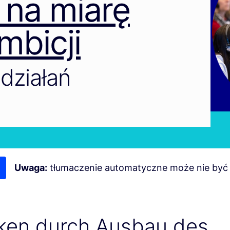
 na miarę
mbicji
działań
Uwaga:
tłumaczenie automatyczne może nie być
rken durch Ausbau des