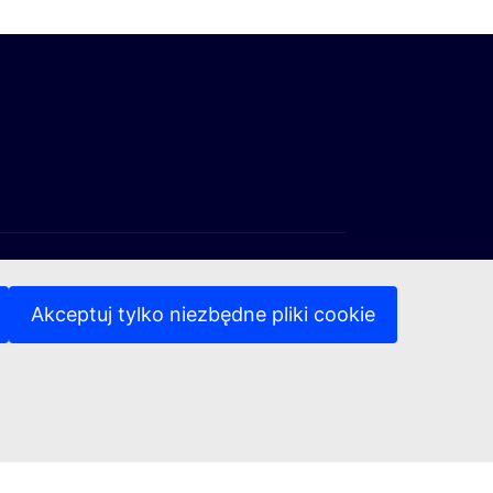
Akceptuj tylko niezbędne pliki cookie
nk zewnętrzny)
(Link zewnętrzny)
(Link zewnętrzny)
liki cookie
Polityka prywatności