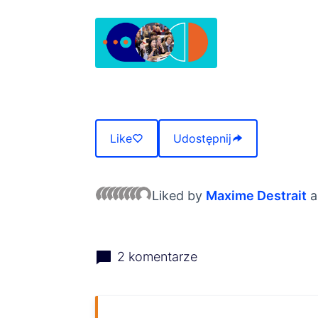
(Otwiera się w nowej karcie)
Like
Udostępnij
Liked by
Maxime Destrait
a
2 komentarze