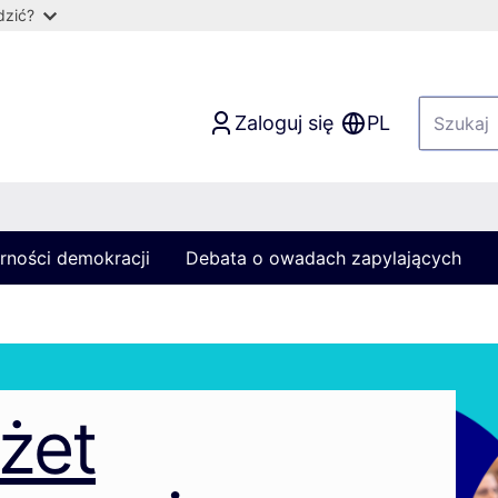
dzić?
Zaloguj się
PL
rności demokracji
Debata o owadach zapylających
żet