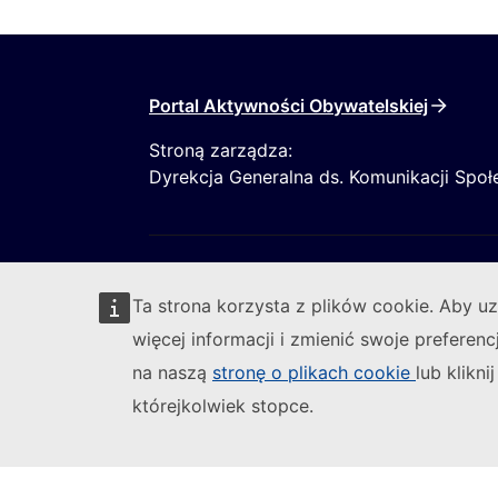
Portal Aktywności Obywatelskiej
Stroną zarządza:
Dyrekcja Generalna ds. Komunikacji Społ
Ta strona korzysta z plików cookie. Aby u
więcej informacji i zmienić swoje preferenc
na naszą
stronę o plikach cookie
lub kliknij
Obserwuj Komisję Europejską
Zgłoś lukę w zabezpieczeniach informat
którejkolwiek stopce.
(Link zewnętrzny)
Zastrzeżenia prawne
Dostępność treści