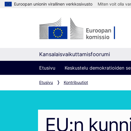
Euroopan unionin virallinen verkkosivusto
Miten voit olla v
Kansalaisvaikuttamisfoorumi
Etusivu
Keskustelu demokratioiden se
Etusivu
Kontribuutiot
EU:n kunn