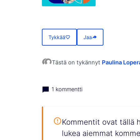
(Avautuu uuteen välilehteen)
Tykkää
Jaa
Tästä on tykännyt
Paulina Loper
1 kommentti
Kommentit ovat tällä h
lukea aiemmat kommen