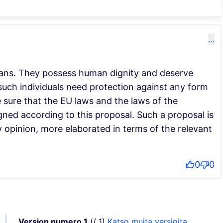
…
mans. They possess human dignity and deserve
 such individuals need protection against any form
 sure that the EU laws and the laws of the
gned according to this proposal. Such a proposal is
my opinion, more elaborated in terms of the relevant
0
0
Version numero 1
(/ 1)
katso muita versioita