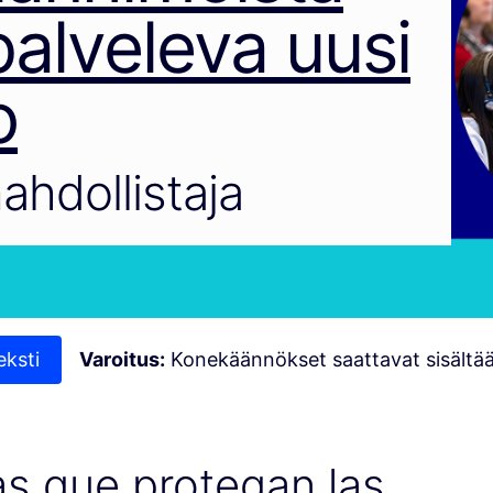
alveleva uusi
o
ahdollistaja
eksti
Varoitus:
Konekäännökset saattavat sisältää 
as que protegan las