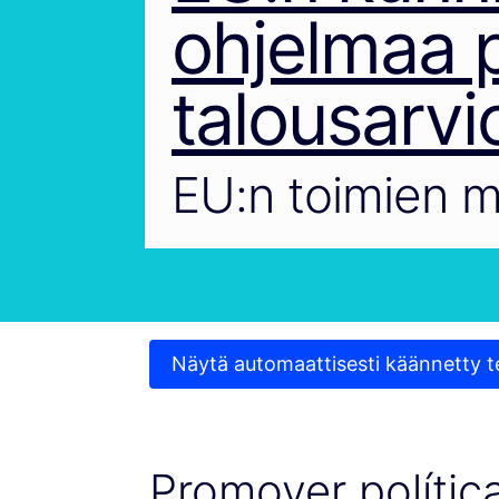
ohjelmaa p
talousarvi
EU:n toimien m
Näytä automaattisesti käännetty t
Promover polític