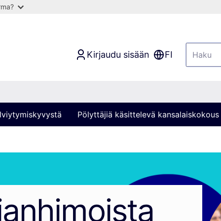
arma?
Kirjaudu sisään
FI
lviytymiskyvystä
Pölyttäjiä käsittelevä kansalaiskokous
ianhimoista