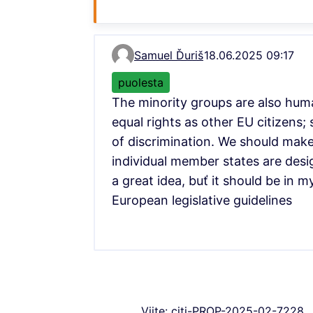
Samuel Ďuriš
18.06.2025 09:17
Kommentti 13003
puolesta
The minority groups are also hu
equal rights as other EU citizens;
of discrimination. We should make
individual member states are desi
a great idea, buť it should be in 
European legislative guidelines
Viite: citi-PROP-2025-02-7228