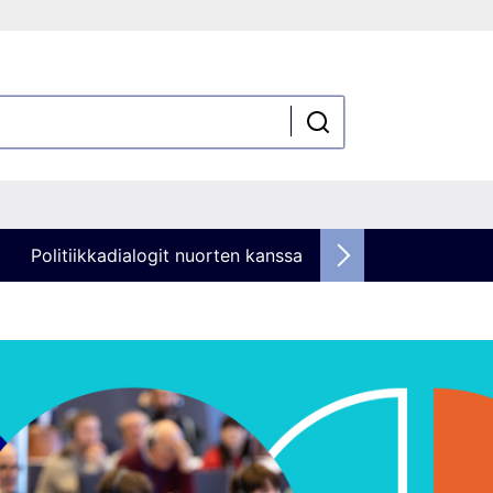
Politiikkadialogit nuorten kanssa