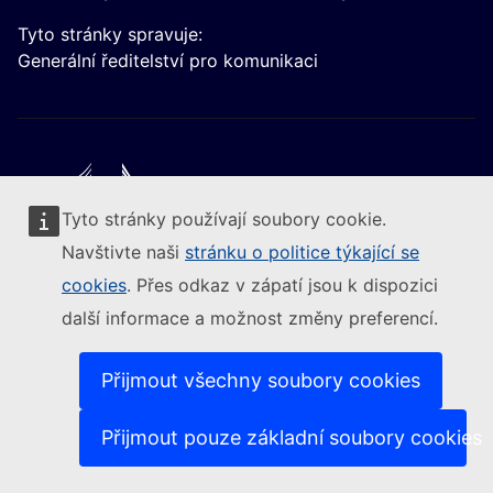
Tyto stránky spravuje:
Generální ředitelství pro komunikaci
Tyto stránky používají soubory cookie.
Следвайте Европейската комисия
Navštivte naši
stránku o politice týkající se
cookies
. Přes odkaz v zápatí jsou k dispozici
(Externí odkaz)
Kontakt
další informace a možnost změny preferencí.
(Externí odkaz)
Nahlásit zranitelnost IT
(Ext
Jazyková politika na našich internetových stránkách
(Externí odkaz)
Cookies
Přijmout všechny soubory cookies
(Externí odkaz)
Politika ochrany soukromí
(Externí odkaz)
Právní upozornění
Přijmout pouze základní soubory cookies
Dostupnost