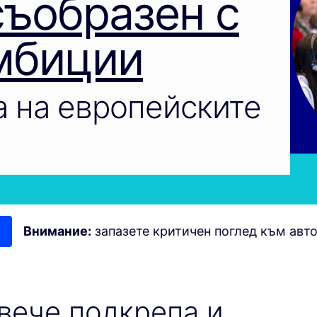
съобразен с
мбиции
 на европейските
Внимание:
запазете критичен поглед към авт
вече подкрепа и