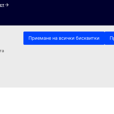
ст
Приемане на всички бисквитки
П
та
(Външна връзка)
За контакти
ръзка)
(Външна връзка)
(Външна връзка)
а нашите уебсайтове
Бисквитки
Политика за повер