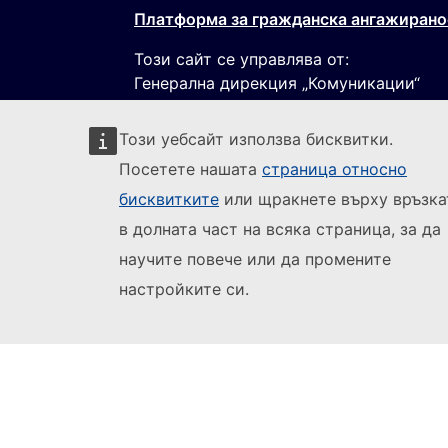
Платформа за гражданска ангажирано
Този сайт се управлява от:
Генерална дирекция „Комуникации“
Този уебсайт използва бисквитки.
Посетете нашата
страница относно
бисквитките
или щракнете върху връзка
в долната част на всяка страница, за да
научите повече или да промените
Sledujte Evropskou komisi
(Външна в
Докладване на ИТ уязвимост
Езици н
настройките си.
Достъпност