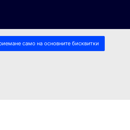
риемане само на основните бисквитки
(Външна връзка)
(Външна връзка)
ителност
Правна информация