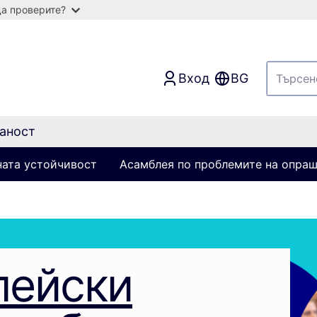
а проверите?
Вход
BG
аност
ната устойчивост
Асамблея по проблемите на опра
пейски