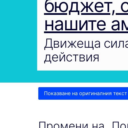
бюджет, 
нашите а
Движеща сила
действия
Показване на оригиналния текст
Промени на „По