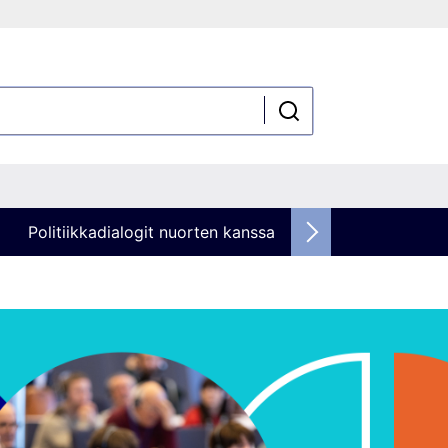
Politiikkadialogit nuorten kanssa