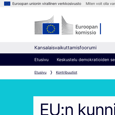
Euroopan unionin virallinen verkkosivusto
Miten voit olla v
Kansalaisvaikuttamisfoorumi
Etusivu
Keskustelu demokratioiden se
Etusivu
Kontribuutiot
EU:n kunn