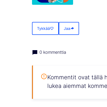
(Avautuu uuteen välilehteen)
Tykkää
Jaa
0 kommenttia
Kommentit ovat tällä h
lukea aiemmat kommen