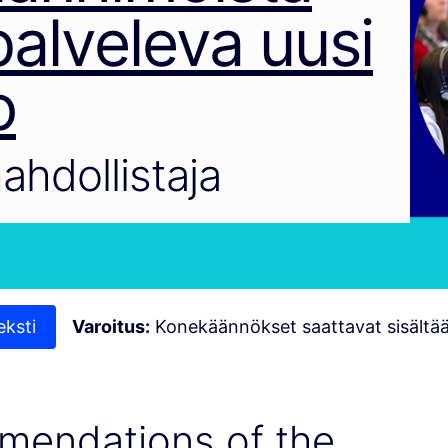
alveleva uusi
o
ahdollistaja
eksti
Varoitus:
Konekäännökset saattavat sisältää 
mendations of the