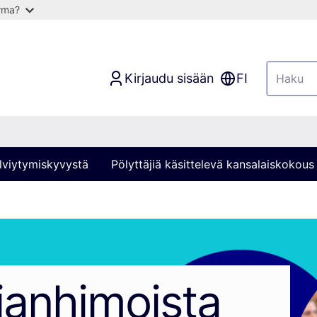
arma?
Kirjaudu sisään
FI
lviytymiskyvystä
Pölyttäjiä käsittelevä kansalaiskokous
ianhimoista