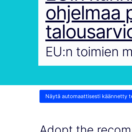
ohjelmaa p
talousarvi
EU:n toimien m
Näytä automaattisesti käännetty t
Adopt the recom