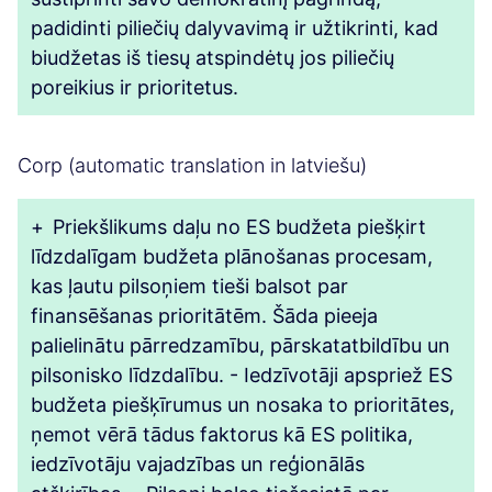
padidinti piliečių dalyvavimą ir užtikrinti, kad
biudžetas iš tiesų atspindėtų jos piliečių
poreikius ir prioritetus.
Corp (automatic translation in latviešu)
+
Priekšlikums daļu no ES budžeta piešķirt
līdzdalīgam budžeta plānošanas procesam,
kas ļautu pilsoņiem tieši balsot par
finansēšanas prioritātēm. Šāda pieeja
palielinātu pārredzamību, pārskatatbildību un
pilsonisko līdzdalību. - Iedzīvotāji apspriež ES
budžeta piešķīrumus un nosaka to prioritātes,
ņemot vērā tādus faktorus kā ES politika,
iedzīvotāju vajadzības un reģionālās