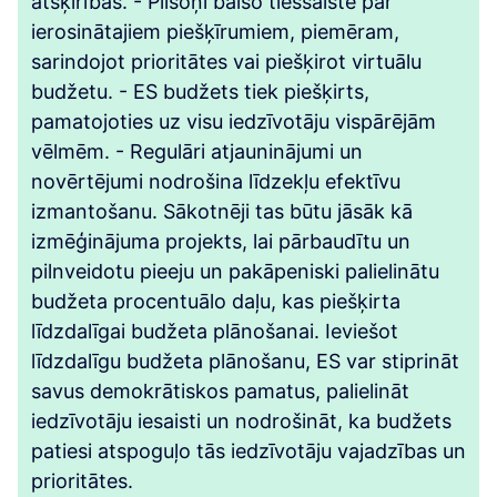
atšķirības. - Pilsoņi balso tiešsaistē par
ierosinātajiem piešķīrumiem, piemēram,
sarindojot prioritātes vai piešķirot virtuālu
budžetu. - ES budžets tiek piešķirts,
pamatojoties uz visu iedzīvotāju vispārējām
vēlmēm. - Regulāri atjauninājumi un
novērtējumi nodrošina līdzekļu efektīvu
izmantošanu. Sākotnēji tas būtu jāsāk kā
izmēģinājuma projekts, lai pārbaudītu un
pilnveidotu pieeju un pakāpeniski palielinātu
budžeta procentuālo daļu, kas piešķirta
līdzdalīgai budžeta plānošanai. Ieviešot
līdzdalīgu budžeta plānošanu, ES var stiprināt
savus demokrātiskos pamatus, palielināt
iedzīvotāju iesaisti un nodrošināt, ka budžets
patiesi atspoguļo tās iedzīvotāju vajadzības un
prioritātes.