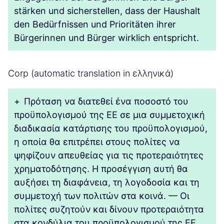
stärken und sicherstellen, dass der Haushalt
den Bedürfnissen und Prioritäten ihrer
Bürgerinnen und Bürger wirklich entspricht.
Corp (automatic translation in ελληνικά)
+
Πρόταση να διατεθεί ένα ποσοστό του
προϋπολογισμού της ΕΕ σε μια συμμετοχική
διαδικασία κατάρτισης του προϋπολογισμού,
η οποία θα επιτρέπει στους πολίτες να
ψηφίζουν απευθείας για τις προτεραιότητες
χρηματοδότησης. Η προσέγγιση αυτή θα
αυξήσει τη διαφάνεια, τη λογοδοσία και τη
συμμετοχή των πολιτών στα κοινά. — Οι
πολίτες συζητούν και δίνουν προτεραιότητα
στα κονδύλια του προϋπολογισμού της ΕΕ,