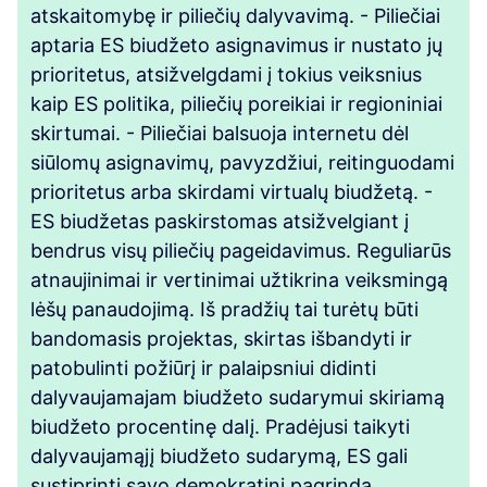
atskaitomybę ir piliečių dalyvavimą. - Piliečiai
aptaria ES biudžeto asignavimus ir nustato jų
prioritetus, atsižvelgdami į tokius veiksnius
kaip ES politika, piliečių poreikiai ir regioniniai
skirtumai. - Piliečiai balsuoja internetu dėl
siūlomų asignavimų, pavyzdžiui, reitinguodami
prioritetus arba skirdami virtualų biudžetą. -
ES biudžetas paskirstomas atsižvelgiant į
bendrus visų piliečių pageidavimus. Reguliarūs
atnaujinimai ir vertinimai užtikrina veiksmingą
lėšų panaudojimą. Iš pradžių tai turėtų būti
bandomasis projektas, skirtas išbandyti ir
patobulinti požiūrį ir palaipsniui didinti
dalyvaujamajam biudžeto sudarymui skiriamą
biudžeto procentinę dalį. Pradėjusi taikyti
dalyvaujamąjį biudžeto sudarymą, ES gali
sustiprinti savo demokratinį pagrindą,