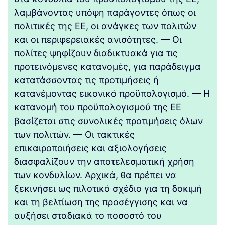
λαμβάνοντας υπόψη παράγοντες όπως οι
πολιτικές της ΕΕ, οι ανάγκες των πολιτών
και οι περιφερειακές ανισότητες. — Οι
πολίτες ψηφίζουν διαδικτυακά για τις
προτεινόμενες κατανομές, για παράδειγμα
κατατάσσοντας τις προτιμήσεις ή
κατανέμοντας εικονικό προϋπολογισμό. — Η
κατανομή του προϋπολογισμού της ΕΕ
βασίζεται στις συνολικές προτιμήσεις όλων
των πολιτών. — Οι τακτικές
επικαιροποιήσεις και αξιολογήσεις
διασφαλίζουν την αποτελεσματική χρήση
των κονδυλίων. Αρχικά, θα πρέπει να
ξεκινήσει ως πιλοτικό σχέδιο για τη δοκιμή
και τη βελτίωση της προσέγγισης και να
αυξήσει σταδιακά το ποσοστό του