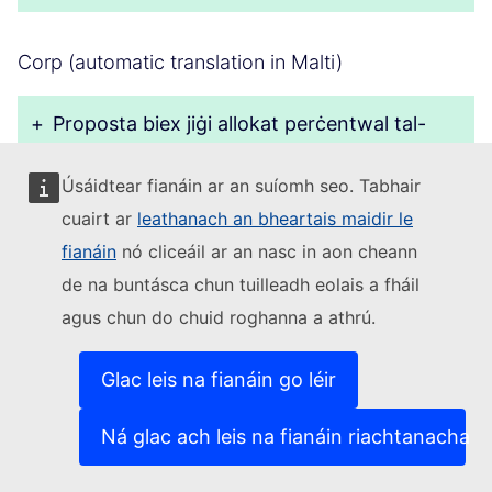
Corp (automatic translation in Malti)
+
Proposta biex jiġi allokat perċentwal tal-
baġit tal-UE għal proċess ta’ bbaġitjar
parteċipattiv, li jippermetti liċ-ċittadini
Úsáidtear fianáin ar an suíomh seo. Tabhair
jivvutaw direttament dwar il-prijoritajiet ta’
cuairt ar
leathanach an bheartais maidir le
finanzjament. Dan l-approċċ iżid it-
fianáin
nó cliceáil ar an nasc in aon cheann
trasparenza, ir-responsabbiltà u l-involviment
de na buntásca chun tuilleadh eolais a fháil
ċiviku. - Iċ-ċittadini jiddiskutu u jipprijoritizzaw
agus chun do chuid roghanna a athrú.
l-allokazzjonijiet tal-baġit tal-UE, filwaqt li
jqisu fatturi bħall-politiki tal-UE, il-ħtiġijiet taċ-
Glac leis na fianáin go léir
ċittadini, u d-disparitajiet reġjonali. - Iċ-
ċittadini jivvutaw online dwar l-allokazzjonijiet
Ná glac ach leis na fianáin riachtanacha
proposti, pereżempju billi jikklassifikaw il-
preferenzi jew jallokaw baġit virtwali. - Il-baġit