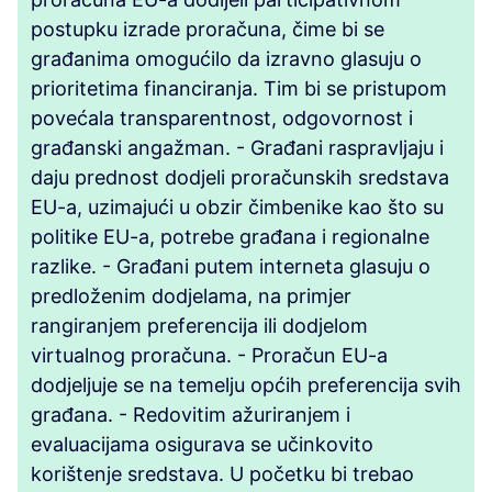
postupku izrade proračuna, čime bi se
građanima omogućilo da izravno glasuju o
prioritetima financiranja. Tim bi se pristupom
povećala transparentnost, odgovornost i
građanski angažman. - Građani raspravljaju i
daju prednost dodjeli proračunskih sredstava
EU-a, uzimajući u obzir čimbenike kao što su
politike EU-a, potrebe građana i regionalne
razlike. - Građani putem interneta glasuju o
predloženim dodjelama, na primjer
rangiranjem preferencija ili dodjelom
virtualnog proračuna. - Proračun EU-a
dodjeljuje se na temelju općih preferencija svih
građana. - Redovitim ažuriranjem i
evaluacijama osigurava se učinkovito
korištenje sredstava. U početku bi trebao