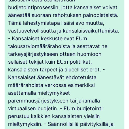
budjetointiprosessiin, jotta kansalaiset voivat
äänestää suoraan rahoituksen painopisteistä.
Tämä lähestymistapa lisäisi avoimuutta,
vastuuvelvollisuutta ja kansalaisvaikuttamista.
- Kansalaiset keskustelevat EU:n
talousarviomäärärahoista ja asettavat ne
tärkeysjärjestykseen ottaen huomioon
sellaiset tekijät kuin EU:n politiikat,
kansalaisten tarpeet ja alueelliset erot. -
Kansalaiset äänestävät ehdotetuista
määrärahoista verkossa esimerkiksi
asettamalla mieltymykset
paremmuusjärjestykseen tai jakamalla
virtuaalisen budjetin. - EU:n budjetointi
perustuu kaikkien kansalaisten yleisiin
mieltymyksiin. - Säännöllisillä päivityksillä ja