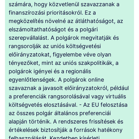
számára, hogy közvetlenül szavazzanak a
finanszírozási prioritásokról. Ez a
megközelítés növelné az átláthatóságot, az
elszámoltathatóságot és a polgári
szerepvállalást. A polgárok megvitatják és
rangsorolják az uniós költségvetési
előirányzatokat, figyelembe véve olyan
tényezőket, mint az uniós szakpolitikák, a
polgárok igényei és a regionális
egyenlőtlenségek. A polgárok online
szavaznak a javasolt előirányzatokról, például
a preferenciák rangsorolásával vagy virtuális
költségvetés elosztásával. - Az EU felosztása
az összes polgár általános preferenciái
alapján történik. A rendszeres frissítések és
értékelések biztosítják a források hatékony
felhasználását. Kezdetben kísérleti