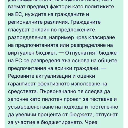
вземат предвид фактори като политиките
на ЕС, нуждите на гражданите и
регионалните различия. Гражданите
гласуват онлайн по предложените
разпределения, например чрез класиране
на предпочитанията или разпределяне на
виртуален бюджет. — Отпуснатият бюджет
на ЕС се разпределя въз основа на общите
предпочитания на всички граждани. —
Редовните актуализации и оценки
гарантират ефективното използване на
средствата. Първоначално тя следва да
започне като пилотен проект за тестване и
усъвършенстване на подхода и постепенно
да увеличи процента от бюджета, отпуснат
за участие в бюджетирането. Чрез