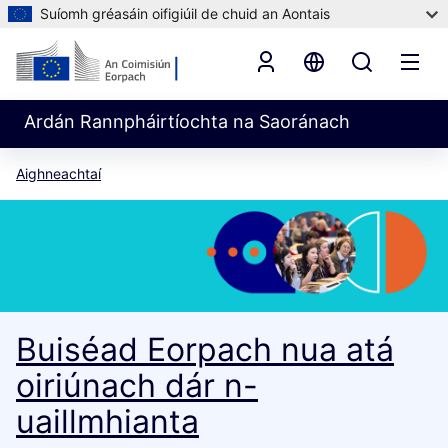
Suíomh gréasáin oifigiúil de chuid an Aontais
Ardán Rannpháirtíochta na Saoránach
Aighneachtaí
Buiséad Eorpach nua atá
oiriúnach dár n-
uaillmhianta