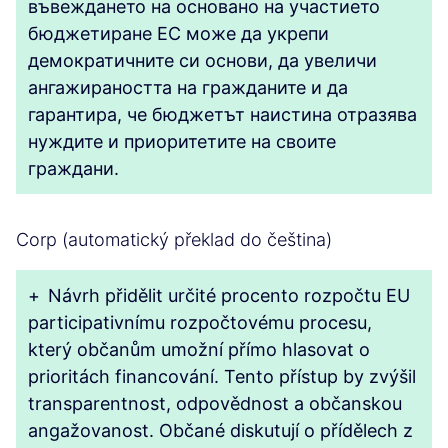
въвеждането на основано на участието
бюджетиране ЕС може да укрепи
демократичните си основи, да увеличи
ангажираността на гражданите и да
гарантира, че бюджетът наистина отразява
нуждите и приоритетите на своите
граждани.
Corp (automatický překlad do čeština)
+
Návrh přidělit určité procento rozpočtu EU
participativnímu rozpočtovému procesu,
který občanům umožní přímo hlasovat o
prioritách financování. Tento přístup by zvýšil
transparentnost, odpovědnost a občanskou
angažovanost. Občané diskutují o přídělech z