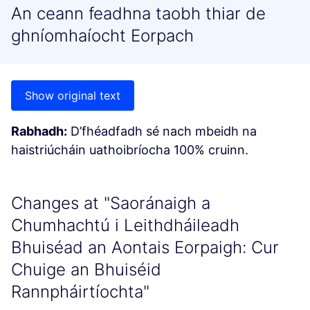
An ceann feadhna taobh thiar de
ghníomhaíocht Eorpach
Show original text
Rabhadh:
D’fhéadfadh sé nach mbeidh na
haistriúcháin uathoibríocha 100% cruinn.
Changes at "Saoránaigh a
Chumhachtú i Leithdháileadh
Bhuiséad an Aontais Eorpaigh: Cur
Chuige an Bhuiséid
Rannpháirtíochta"