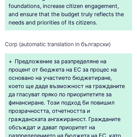
foundations, increase citizen engagement,
and ensure that the budget truly reflects the
needs and priorities of its citizens.
Corp (automatic translation in български)
+
Предложение за разпределяне на
процент от бюджета на ЕС за процес на
основано на участието бюджетиране,
което ще даде възможност на гражданите
да гласуват пряко по приоритетите за
финансиране. Този подход би повишил
прозрачността, отчетността и
гражданската ангажираност. Гражданите
обсъждат и дават приоритет на
разпределението на бюджета на ЕС, като