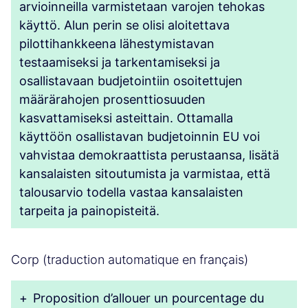
arvioinneilla varmistetaan varojen tehokas
käyttö. Alun perin se olisi aloitettava
pilottihankkeena lähestymistavan
testaamiseksi ja tarkentamiseksi ja
osallistavaan budjetointiin osoitettujen
määrärahojen prosenttiosuuden
kasvattamiseksi asteittain. Ottamalla
käyttöön osallistavan budjetoinnin EU voi
vahvistaa demokraattista perustaansa, lisätä
kansalaisten sitoutumista ja varmistaa, että
talousarvio todella vastaa kansalaisten
tarpeita ja painopisteitä.
Corp (traduction automatique en français)
+
Proposition d’allouer un pourcentage du