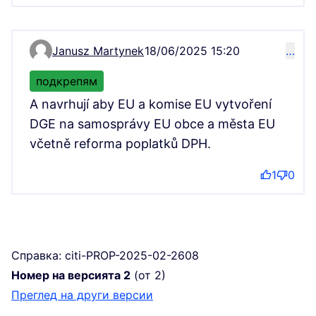
Janusz Martynek
18/06/2025 15:20
…
Коментар 13069
подкрепям
A navrhují aby EU a komise EU vytvoření
DGE na samosprávy EU obce a města EU
včetně reforma poplatků DPH.
1
0
Справка: citi-PROP-2025-02-2608
Номер на версията 2
(от 2)
преглед на други версии