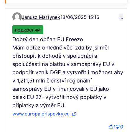
Janusz Martynek
18/06/2025 15:16
…
Коментар 13036
подкрепям
Dobrý den občan EU Freezo
Mám dotaz ohledně věci zda by jsi měl
přistoupit k dohodě v spolupráci a
spoluúčasti na platbu v samosprávy EU v
podpořit vznik DGE a vytvořit i možnost aby
v 1,2(1,5) mln členství regionální
samosprávy EU v financovali v EU jako
celek EU 27- vytvořit nový poplatky v
příplatky z výměr EU.
www.europa.prispevky.eu
(Външна връзка)
1
0