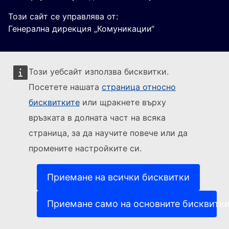
Този сайт се управлява от:
Генерална дирекция „Комуникации“
Този уебсайт използва бисквитки.
Посетете нашата
страница относно
бисквитките
или щракнете върху
Sledujte Evropskou komisi
връзката в долната част на всяка
страница, за да научите повече или да
(Външна връзка)
За контакти
промените настройките си.
(Външна връзка)
Докладване на ИТ уязвимост
(Външна връзка)
Езици на нашите уебсайтове
(Външна връзка)
Бисквитки
Приемане на всички бисквитки
(Външна връзка)
Политика за поверителност
(Външна връзка)
Правна информация
Приемане само на основните бисквитк
Достъпност