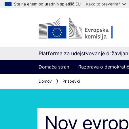
Ste na enem od uradnih spletišč EU
Kako to preverim?
Platforma za udejstvovanje državlja
Domača stran
Razprava o demokratič
Domov
Prispevki
Nov evrop