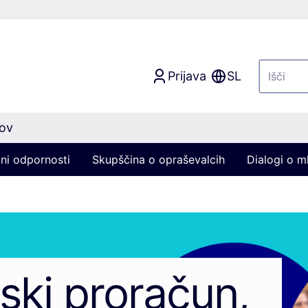
Prijava
SL
nov
ni odpornosti
Skupščina o opraševalcih
Dialogi o ml
ski proračun,