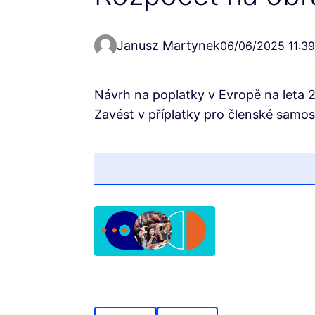
Janusz Martynek
06/06/2025 11:39
Návrh na poplatky v Evropě na leta 
Zavést v příplatky pro členské samo
(Opens in new tab)