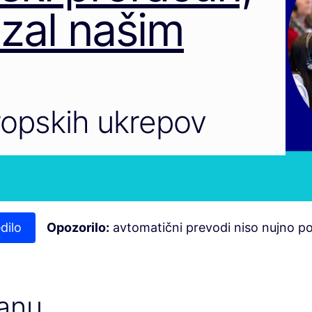
ezal našim
vropskih ukrepov
dilo
Opozorilo:
avtomatični prevodi niso nujno p
anu