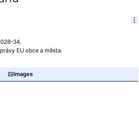
Re
2028-34.
správy EU obce a města.
Images