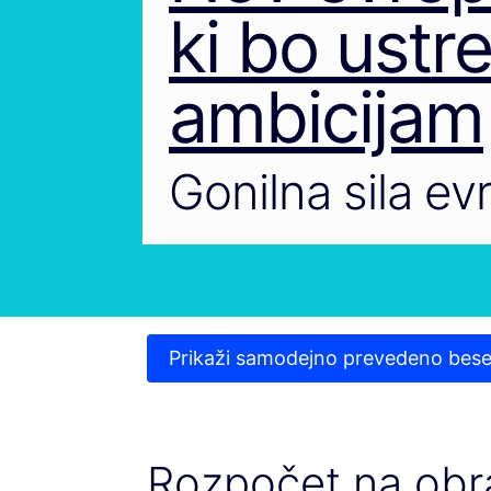
ki bo ustr
ambicijam
Gonilna sila e
Prikaži samodejno prevedeno bese
Rozpočet na obr