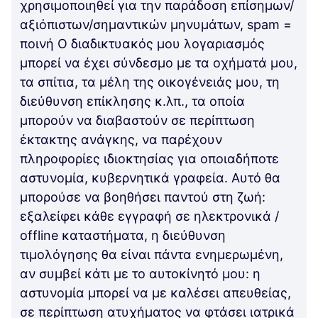
χρησιμοποιηθεί για την παράδοση επίσημων/
αξιόπιστων/σημαντικών μηνυμάτων, spam =
ποινή Ο διαδικτυακός μου λογαριασμός
μπορεί να έχει σύνδεσμο με τα οχήματά μου,
τα σπίτια, τα μέλη της οικογένειάς μου, τη
διεύθυνση επίκλησης κ.λπ., τα οποία
μπορούν να διαβαστούν σε περίπτωση
έκτακτης ανάγκης, να παρέχουν
πληροφορίες ιδιοκτησίας για οποιαδήποτε
αστυνομία, κυβερνητικά γραφεία. Αυτό θα
μπορούσε να βοηθήσει παντού στη ζωή:
εξαλείφει κάθε εγγραφή σε ηλεκτρονικά /
offline καταστήματα, η διεύθυνση
τιμολόγησης θα είναι πάντα ενημερωμένη,
αν συμβεί κάτι με το αυτοκίνητό μου: η
αστυνομία μπορεί να με καλέσει απευθείας,
σε περίπτωση ατυχήματος να φτάσει ιατρικά