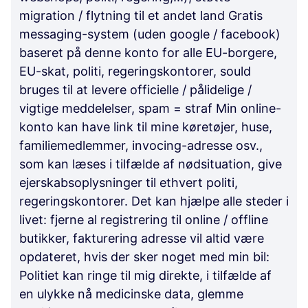
migration / flytning til et andet land Gratis
messaging-system (uden google / facebook)
baseret på denne konto for alle EU-borgere,
EU-skat, politi, regeringskontorer, sould
bruges til at levere officielle / pålidelige /
vigtige meddelelser, spam = straf Min online-
konto kan have link til mine køretøjer, huse,
familiemedlemmer, invocing-adresse osv.,
som kan læses i tilfælde af nødsituation, give
ejerskabsoplysninger til ethvert politi,
regeringskontorer. Det kan hjælpe alle steder i
livet: fjerne al registrering til online / offline
butikker, fakturering adresse vil altid være
opdateret, hvis der sker noget med min bil:
Politiet kan ringe til mig direkte, i tilfælde af
en ulykke nå medicinske data, glemme