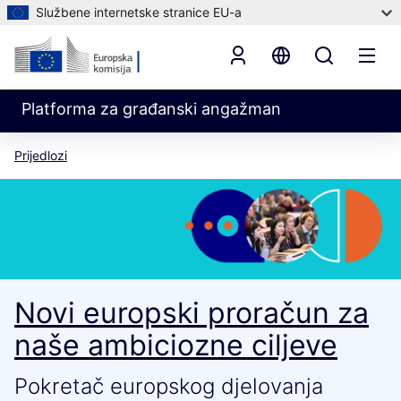
Službene internetske stranice EU-a
Platforma za građanski angažman
Prijedlozi
Novi europski proračun za
naše ambiciozne ciljeve
Pokretač europskog djelovanja