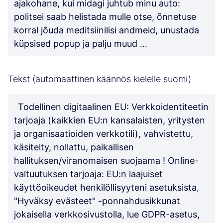
ajakohane, kui midagi juhtub minu auto:
politsei saab helistada mulle otse, õnnetuse
korral jõuda meditsiinilisi andmeid, unustada
küpsised popup ja palju muud ...
Tekst (automaattinen käännös kielelle suomi)
Todellinen digitaalinen EU: Verkkoidentiteetin
tarjoaja (kaikkien EU:n kansalaisten, yritysten
ja organisaatioiden verkkotili), vahvistettu,
käsitelty, nollattu, paikallisen
hallituksen/viranomaisen suojaama ! Online-
valtuutuksen tarjoaja: EU:n laajuiset
käyttöoikeudet henkilöllisyyteni asetuksista,
"Hyväksy evästeet" -ponnahdusikkunat
jokaisella verkkosivustolla, lue GDPR-asetus,