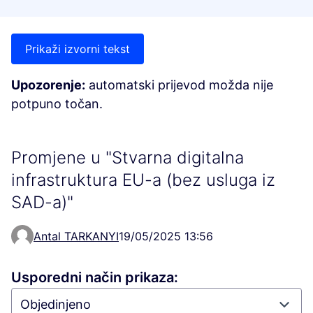
Prikaži izvorni tekst
Upozorenje:
automatski prijevod možda nije
potpuno točan.
Promjene u "Stvarna digitalna
infrastruktura EU-a (bez usluga iz
SAD-a)"
Antal TARKANYI
19/05/2025 13:56
Usporedni način prikaza: