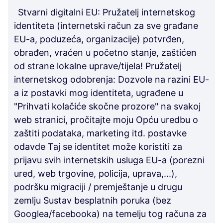
Stvarni digitalni EU: Pružatelj internetskog
identiteta (internetski račun za sve građane
EU-a, poduzeća, organizacije) potvrđen,
obrađen, vraćen u početno stanje, zaštićen
od strane lokalne uprave/tijela! Pružatelj
internetskog odobrenja: Dozvole na razini EU-
a iz postavki mog identiteta, ugrađene u
"Prihvati kolačiće skočne prozore" na svakoj
web stranici, pročitajte moju Opću uredbu o
zaštiti podataka, marketing itd. postavke
odavde Taj se identitet može koristiti za
prijavu svih internetskih usluga EU-a (porezni
ured, web trgovine, policija, uprava,...),
podršku migraciji / premještanje u drugu
zemlju Sustav besplatnih poruka (bez
Googlea/facebooka) na temelju tog računa za