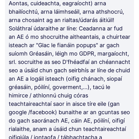
Aontas, cuideachta, eagraíocht) arna
bhailíochtú, arna láimhseáil, arna athshocrú,
arna chosaint ag an rialtas/údarás áitiúil!
Soláthraí údaraithe ar líne: Ceadanna ar fud
an AE ó mo shocruithe aitheantais, a chuirtear
isteach ar "Glac le fianáin popups" ar gach
suíomh Gréasáin, léigh mo GDPR, margaíocht,
srl. socruithe as seo D'fhéadfaí an chéannacht
seo a úsáid chun gach seirbhís ar líne de chuid
an AE a logáil isteach (oifig chánach, siopaí
gréasáin, póilíní, goverment,...), tacú le
himirce / athlonnú chuig córas
teachtaireachtaí saor in aisce tíre eile (gan
google /facebook) bunaithe ar an gcuntas seo
do gach saoránach AE, cáin AE, póilíní, oifigí
rialaithe, anam a úsáid chun teachtaireachtaí
oifigiúla / iontaofa / tábhachtacha a