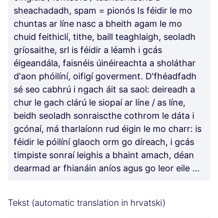
sheachadadh, spam = pionós Is féidir le mo
chuntas ar líne nasc a bheith agam le mo
chuid feithiclí, tithe, baill teaghlaigh, seoladh
gríosaithe, srl is féidir a léamh i gcás
éigeandála, faisnéis úinéireachta a sholáthar
d'aon phóilíní, oifigí goverment. D'fhéadfadh
sé seo cabhrú i ngach áit sa saol: deireadh a
chur le gach clárú le siopaí ar líne / as líne,
beidh seoladh sonraiscthe cothrom le dáta i
gcónaí, má tharlaíonn rud éigin le mo charr: is
féidir le póilíní glaoch orm go díreach, i gcás
timpiste sonraí leighis a bhaint amach, déan
dearmad ar fhianáin aníos agus go leor eile ...
Tekst (automatic translation in hrvatski)