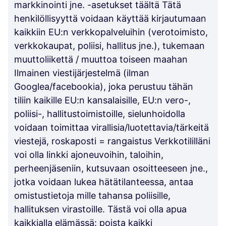
markkinointi jne. -asetukset täältä Tätä
henkilöllisyyttä voidaan käyttää kirjautumaan
kaikkiin EU:n verkkopalveluihin (verotoimisto,
verkkokaupat, poliisi, hallitus jne.), tukemaan
muuttoliikettä / muuttoa toiseen maahan
Ilmainen viestijärjestelmä (ilman
Googlea/facebookia), joka perustuu tähän
tiliin kaikille EU:n kansalaisille, EU:n vero-,
poliisi-, hallitustoimistoille, sielunhoidolla
voidaan toimittaa virallisia/luotettavia/tärkeitä
viestejä, roskaposti = rangaistus Verkkotililläni
voi olla linkki ajoneuvoihin, taloihin,
perheenjäseniin, kutsuvaan osoitteeseen jne.,
jotka voidaan lukea hätätilanteessa, antaa
omistustietoja mille tahansa poliisille,
hallituksen virastoille. Tästä voi olla apua
kaikkialla elämässä: poista kaikki