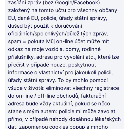
zasílání zpráv (bez Google/Facebook)
založený na tomto účtu pro všechny občany
EU, daně EU, policie, úřady státní správy,
dušed být použit k doručování
oficiálních/spolehlivých/důležitých zpráv,
spam = pokuta Můj on-line účet může mít
odkaz na moje vozidla, domy, rodinné
příslušníky, adresu pro vyvolání atd., které lze
přečíst v případě nouze, poskytnout
informace o vlastnictví pro jakoukoli policii,
úřady státní správy. To by mohlo pomoci
všude v životě: eliminovat všechny registrace
do on-line / off-line obchodů, fakturační
adresa bude vždy aktuální, pokud se něco
stane s mým autem: policie mi může zavolat
přímo, v případě nehody dosáhnou lékařských
dat, zapomenou cookies popup a mnoho