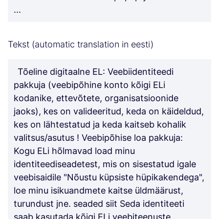
...
Tekst (automatic translation in eesti)
Tõeline digitaalne EL: Veebiidentiteedi
pakkuja (veebipõhine konto kõigi ELi
kodanike, ettevõtete, organisatsioonide
jaoks), kes on valideeritud, keda on käideldud,
kes on lähtestatud ja keda kaitseb kohalik
valitsus/asutus ! Veebipõhise loa pakkuja:
Kogu ELi hõlmavad load minu
identiteediseadetest, mis on sisestatud igale
veebisaidile "Nõustu küpsiste hüpikakendega",
loe minu isikuandmete kaitse üldmäärust,
turundust jne. seaded siit Seda identiteeti
saab kasutada kõigi ELi veebiteenuste