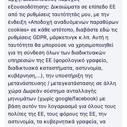
εξουσιοδότησης: Δικαιώματα σε επίπεδο ΕΕ
από τις ρυθμίσεις ταυτότητάς μου, με την
ένδειξη «Αποδοχή αναδυόμενων παραθύρων
cookies» σε κάθε ιστότοπο, διαβάστε εδώ τις
ρυθμίσεις GDPR, μάρκετινγκ κ.λπ. Αυτή η
ταυτότητα θα μπορούσε να χρησιμοποιηθεί
για τη σύνδεση όλων των διαδικτυακών
υπηρεσιών της ΕΕ (φορολογικό γραφείο,
διαδικτυακά καταστήματα, αστυνομία,
κυβέρνηση,...), την υποστήριξη της
μετανάστευσης / μετεγκατάστασης σε άλλη
χώρα Δωρεάν σύστημα ανταλλαγής
μηνυμάτων (χωρίς google/facebook) με
βάση αυτόν τον λογαριασμό για όλους τους
πολίτες της ΕΕ, τους φόρους της ΕΕ, την
αστυνομία, τα κυβερνητικά γραφεία, να