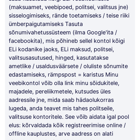
(maksuamet, veebipoed, politsei, valitsus jne)
sisselogimiseks, rände toetamiseks / teise riiki
ümberpaigutamiseks Tasuta
sõnumivahetussüsteem (ilma Google'ita /
facebookita), mis põhineb sellel kontol kõigi
ELi kodanike jaoks, ELi maksud, politsei,
valitsusasutused, hinged, kasutatakse
ametlike / usaldusväärsete / oluliste sõnumite
edastamiseks, rämpspost = karistus Minu
veebikontol võib olla link minu sõidukitele,
majadele, pereliikmetele, kutsudes üles
aadressile jne, mida saab hädaolukorras
lugeda, anda teavet mis tahes politseile,
valitsuse kontoritele. See võib aidata igal pool
elus: kõrvaldada kõik registreerimise online /
offline kauplustes, arve aadress on alati