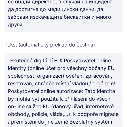
се обади директно, в случай на инцидент
да достигне до медицински данни, да
забрави изскачащите бисквитки и много
други ...
Tekst (automatický překlad do čeština)
Skutečná digitální EU: Poskytovatel online
identity (online účet pro všechny občany EU,
společnost, organizaci) ověřen, zpracován,
resetován, chráněn místní vládou / orgánem!
Poskytovatel online autorizace: Tato identita
by mohla být použita k přihlášení do všech
on-line služeb EU (daňový úřad, internetové
obchody, policie, vláda,...), k podpoře migrace
/ přemístění do jiné země Bezplatný systém