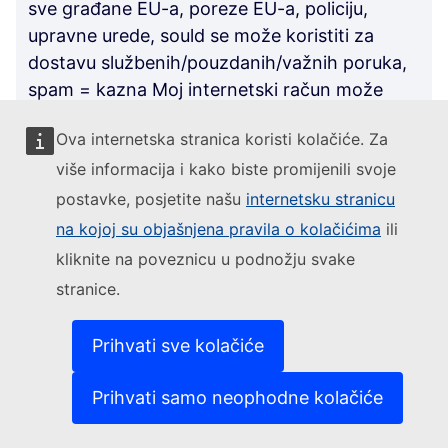
sve građane EU-a, poreze EU-a, policiju,
upravne urede, sould se može koristiti za
dostavu službenih/pouzdanih/važnih poruka,
spam = kazna Moj internetski račun može
imati poveznicu na moja vozila, kuće, članove
Ova internetska stranica koristi kolačiće. Za
obitelji, adresu za pozivanje itd. koja se može
više informacija i kako biste promijenili svoje
pročitati u hitnim slučajevima, pružiti
informacije o vlasništvu za bilo koju policiju,
postavke, posjetite našu
internetsku stranicu
urede za upravljanje. To bi moglo pomoći
na kojoj su objašnjena pravila o kolačićima
ili
svugdje u životu: eliminirati sve registracije na
kliknite na poveznicu u podnožju svake
online / offline trgovinama, fakturiranje adresa
stranice.
će uvijek biti ažurna, ako se nešto dogodi s
mojim automobilom: policija me može nazvati
Prihvati sve kolačiće
izravno, u slučaju nesreće doći do medicinskih
podataka, zaboraviti kolačiće popup i još
Prihvati samo neophodne kolačiće
mnogo toga ...