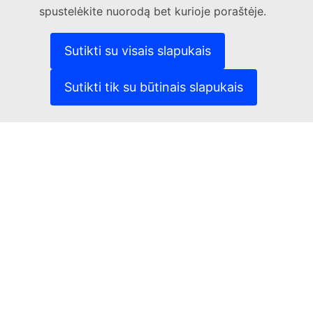
spustelėkite nuorodą bet kurioje poraštėje.
(Išorės nuoroda)
Pranešti apie IT pažeidžiamumą
(Išorės nuoroda)
Kalbos mūsų interneto svetainėse
(Išorės nuoroda)
Slapukai
Sutikti su visais slapukais
(Išorės nuoroda)
Privatumo politika
(Išorės nuoroda)
Teisinis pranešimas
Sutikti tik su būtinais slapukais
Prieinamumas