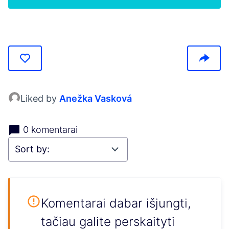
(Opens in new tab)
Liked by
Anežka Vasková
0 komentarai
Komentarai dabar išjungti,
tačiau galite perskaityti