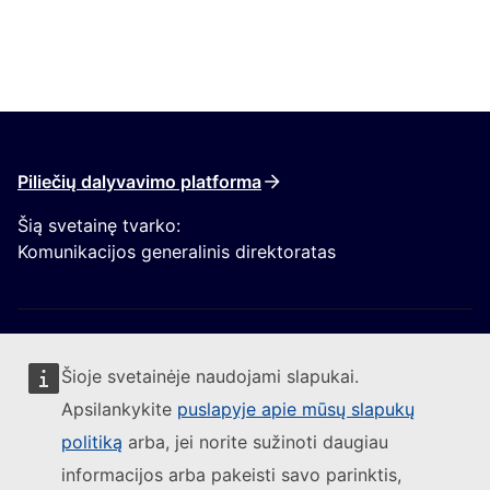
Piliečių dalyvavimo platforma
Šią svetainę tvarko:
Komunikacijos generalinis direktoratas
Šioje svetainėje naudojami slapukai.
Apsilankykite
puslapyje apie mūsų slapukų
Sekite Europos Komisijos naujienas
politiką
arba, jei norite sužinoti daugiau
informacijos arba pakeisti savo parinktis,
(Išorės nuoroda)
Susisiekite su mumis