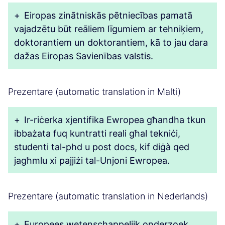
+
Eiropas zinātniskās pētniecības pamatā
vajadzētu būt reāliem līgumiem ar tehniķiem,
doktorantiem un doktorantiem, kā to jau dara
dažas Eiropas Savienības valstis.
Prezentare (automatic translation in Malti)
+
Ir-riċerka xjentifika Ewropea għandha tkun
ibbażata fuq kuntratti reali għal tekniċi,
studenti tal-phd u post docs, kif diġà qed
jagħmlu xi pajjiżi tal-Unjoni Ewropea.
Prezentare (automatic translation in Nederlands)
+
Europees wetenschappelijk onderzoek