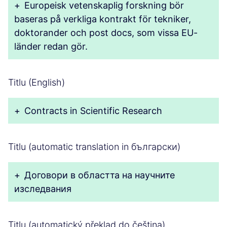
+
Europeisk vetenskaplig forskning bör
baseras på verkliga kontrakt för tekniker,
doktorander och post docs, som vissa EU-
länder redan gör.
Titlu (English)
+
Contracts in Scientific Research
Titlu (automatic translation in български)
+
Договори в областта на научните
изследвания
Titlu (automatický překlad do čeština)