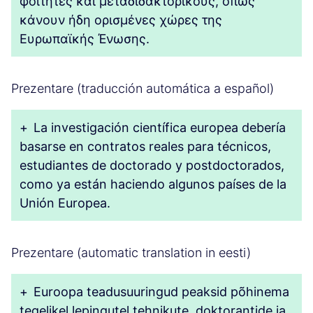
φοιτητές και μεταδιδακτορικούς, όπως
κάνουν ήδη ορισμένες χώρες της
Ευρωπαϊκής Ένωσης.
Prezentare (traducción automática a español)
+
La investigación científica europea debería
basarse en contratos reales para técnicos,
estudiantes de doctorado y postdoctorados,
como ya están haciendo algunos países de la
Unión Europea.
Prezentare (automatic translation in eesti)
+
Euroopa teadusuuringud peaksid põhinema
tegelikel lepingutel tehnikute, doktorantide ja