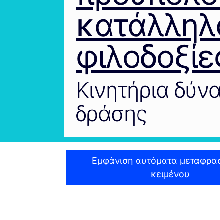
κατάλληλο
φιλοδοξίε
Κινητήρια δύν
δράσης
Εμφάνιση αυτόματα μεταφρα
κειμένου