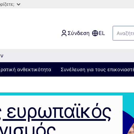
ρίζετε;
Σύνδεση
EL
ών
κρατική ανθεκτικότητα
Συνέλευση για τους επικονιαστ
ς ευρωπαϊκός
γισμός,