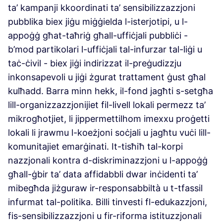
ta’ kampanji kkoordinati ta’ sensibilizzazzjoni
pubblika biex jiġu miġġielda l-isterjotipi, u l-
appoġġ għat-taħriġ għall-uffiċjali pubbliċi -
b’mod partikolari l-uffiċjali tal-infurzar tal-liġi u
taċ-ċivil - biex jiġi indirizzat il-preġudizzju
inkonsapevoli u jiġi żgurat trattament ġust għal
kulħadd. Barra minn hekk, il-fond jagħti s-setgħa
lill-organizzazzjonijiet fil-livell lokali permezz ta’
mikrogħotjiet, li jippermettilhom imexxu proġetti
lokali li jrawmu l-koeżjoni soċjali u jagħtu vuċi lill-
komunitajiet emarġinati. It-tisħiħ tal-korpi
nazzjonali kontra d-diskriminazzjoni u l-appoġġ
għall-ġbir ta’ data affidabbli dwar inċidenti ta’
mibegħda jiżguraw ir-responsabbiltà u t-tfassil
infurmat tal-politika. Billi tinvesti fl-edukazzjoni,
fis-sensibilizzazzjoni u fir-riforma istituzzjonali