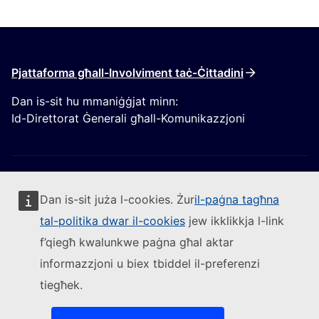
Pjattaforma għall-Involviment taċ-Ċittadini
Dan is-sit hu mmaniġġjat minn:
Id-Direttorat Ġenerali għall-Komunikazzjoni
Dan is-sit juża l-cookies. Żur
il-paġna tagħna
tal-politika dwar il-cookies
jew ikklikkja l-link
Segwi lill-Kummissjoni Ewropea
f’qiegħ kwalunkwe paġna għal aktar
informazzjoni u biex tbiddel il-preferenzi
(Link esterna)
Ikkuntattjana
tiegħek.
(Link esterna)
Irrapporta vulnerabbiltà tal-IT
(Link esterna)
Il-lingwi fuq is-siti web tagħna