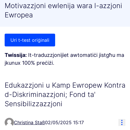
Motivazzjoni ewlenija wara l-azzjoni
Ewropea
Uri t-test oriġinali
Twissija:
It-traduzzjonijiet awtomatiċi jistgħu ma
jkunux 100% preċiżi.
Edukazzjoni u Kamp Ewropew Kontra
d-Diskriminazzjoni; Fond ta'
Sensibilizzazzjoni
Res
Christina Staß
02/05/2025 15:17