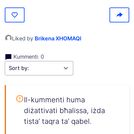
Liked by
Brikena XHOMAQI
Kummenti: 0
Il-kummenti huma
diżattivati bħalissa, iżda
tista’ taqra ta’ qabel.