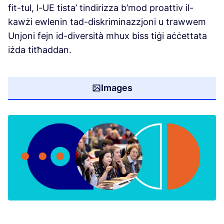
fit-tul, l-UE tista’ tindirizza b’mod proattiv il-
kawżi ewlenin tad-diskriminazzjoni u trawwem
Unjoni fejn id-diversità mhux biss tiġi aċċettata
iżda titħaddan.
Images
(Opens in new tab)