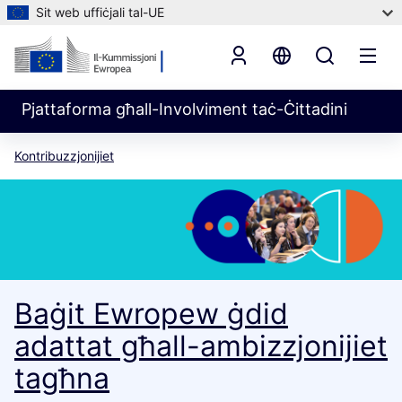
Sit web uffiċjali tal-UE
Pjattaforma għall-Involviment taċ-Ċittadini
Kontribuzzjonijiet
Baġit Ewropew ġdid
adattat għall-ambizzjonijiet
tagħna