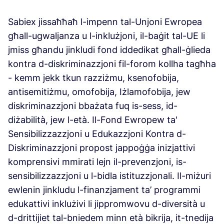
Sabiex jissaħħaħ l-impenn tal-Unjoni Ewropea
għall-ugwaljanza u l-inklużjoni, il-baġit tal-UE li
jmiss għandu jinkludi fond iddedikat għall-ġlieda
kontra d-diskriminazzjoni fil-forom kollha tagħha
- kemm jekk tkun razziżmu, ksenofobija,
antisemitiżmu, omofobija, Iżlamofobija, jew
diskriminazzjoni bbażata fuq is-sess, id-
diżabilità, jew l-età. Il-Fond Ewropew ta'
Sensibilizzazzjoni u Edukazzjoni Kontra d-
Diskriminazzjoni propost jappoġġa inizjattivi
komprensivi mmirati lejn il-prevenzjoni, is-
sensibilizzazzjoni u l-bidla istituzzjonali. Il-miżuri
ewlenin jinkludu l-finanzjament ta’ programmi
edukattivi inklużivi li jippromwovu d-diversità u
d-drittijiet tal-bniedem minn età bikrija, it-tnedija