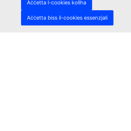
(Link esterna)
Cookies
Aċċetta l-cookies kollha
(Link esterna)
Politika ta’ privatezza
(Link esterna)
Avviż legali
Aċċetta biss il-cookies essenzjali
L-aċċessibbiltà