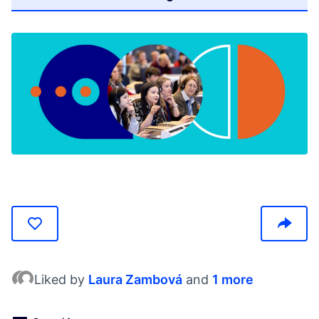
(Opens in new tab)
Liked by
Laura Zambová
and
1 more