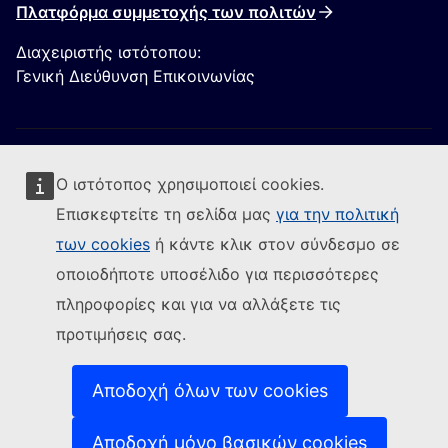
Πλατφόρμα συμμετοχής των πολιτών
Διαχειριστής ιστότοπου:
Γενική Διεύθυνση Επικοινωνίας
Ο ιστότοπος χρησιμοποιεί cookies.
Επισκεφτείτε τη σελίδα μας
για την πολιτική
των cookies
ή κάντε κλικ στον σύνδεσμο σε
Ακολουθήστε την Ευρωπαϊκή Επιτροπή
οποιοδήποτε υποσέλιδο για περισσότερες
(Εξωτερική σύνδεση)
Επικοινωνήστε μαζί μας
πληροφορίες και για να αλλάξετε τις
(Εξωτερική σύνδεση)
Αναφορά τρωτού σημείου ΤΠ
προτιμήσεις σας.
Γλώσσες στις οποίες είναι διαθέσιμοι οι ιστότοποί
(Εξωτερική σύνδεση)
μας
(Εξωτερική σύνδεση)
Cookies
Αποδοχή όλων των cookies
(Εξωτερική σύνδεση)
Πολιτική απορρήτου
(Εξωτερική σύνδεση
Ανακοίνωση νομικού περιεχομένου
Αποδοχή μόνο βασικών cookies