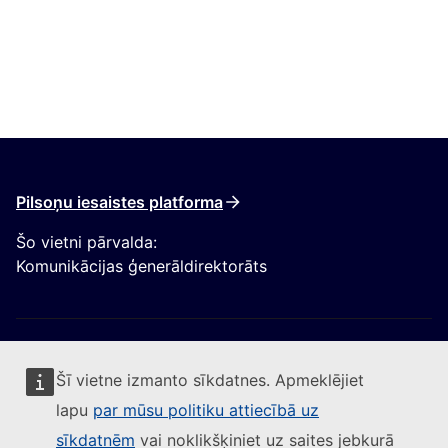
Pilsoņu iesaistes platforma
Šo vietni pārvalda:
Komunikācijas ģenerāldirektorāts
Šī vietne izmanto sīkdatnes. Apmeklējiet
lapu
par mūsu politiku attiecībā uz
Sekojiet Eiropas Komisijai
sīkdatnēm
vai noklikšķiniet uz saites jebkurā