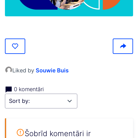
(Opens in new tab)
Liked by
Souwie Buis
0 komentāri
Šobrīd komentāri ir