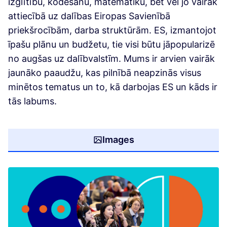
izglītību, kodēšanu, matemātiku, bet vēl jo vairāk
attiecībā uz dalības Eiropas Savienībā
priekšrocībām, darba struktūrām. ES, izmantojot
īpašu plānu un budžetu, tie visi būtu jāpopularizē
no augšas uz dalībvalstīm. Mums ir arvien vairāk
jaunāko paaudžu, kas pilnībā neapzinās visus
minētos tematus un to, kā darbojas ES un kāds ir
tās labums.
Images