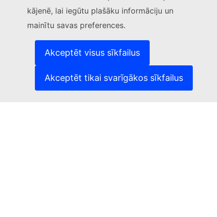
kājenē, lai iegūtu plašāku informāciju un
(Ārēja saite)
Sazinieties ar mums
mainītu savas preferences.
(Ārēja saite)
Ziņot par IT ievainojamību
(Ārēja saite)
Valodas mūsu tīmekļvietnēs
(Ārēja saite)
Sīkdatnes
Akceptēt visus sīkfailus
(Ārēja saite)
Privātuma aizsardzība
(Ārēja saite)
Juridisks paziņojums
Akceptēt tikai svarīgākos sīkfailus
Pieejamība