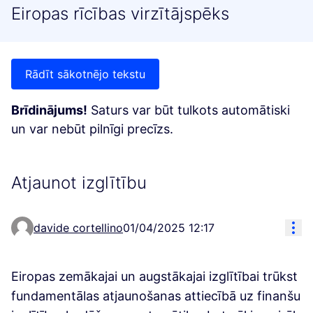
Eiropas rīcības virzītājspēks
Rādīt sākotnējo tekstu
Brīdinājums!
Saturs var būt tulkots automātiski
un var nebūt pilnīgi precīzs.
Atjaunot izglītību
Res
davide cortellino
01/04/2025 12:17
Eiropas zemākajai un augstākajai izglītībai trūkst
fundamentālas atjaunošanas attiecībā uz finanšu