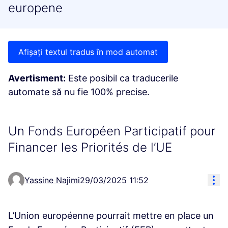
europene
Afișați textul tradus în mod automat
Avertisment:
Este posibil ca traducerile
automate să nu fie 100% precise.
Un Fonds Européen Participatif pour
Financer les Priorités de l’UE
Con
Yassine Najimi
29/03/2025 11:52
L’Union européenne pourrait mettre en place un