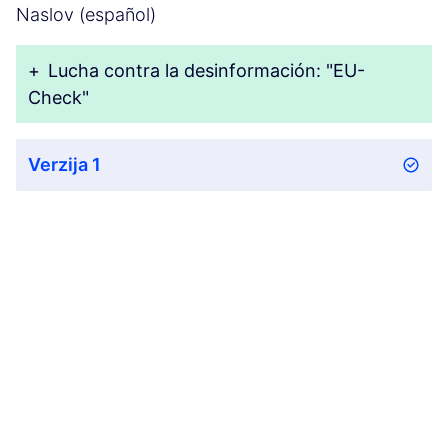
Naslov (español)
+
Lucha contra la desinformación: "EU-
Check"
Verzija 1