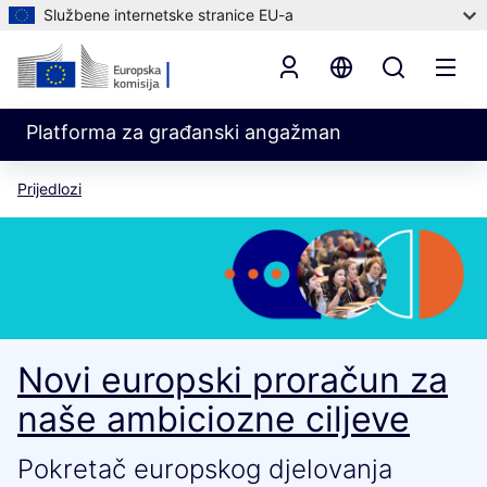
Službene internetske stranice EU-a
Platforma za građanski angažman
Prijedlozi
Novi europski proračun za
naše ambiciozne ciljeve
Pokretač europskog djelovanja