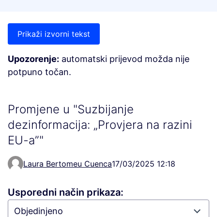
Prikaži izvorni tekst
Upozorenje:
automatski prijevod možda nije
potpuno točan.
Promjene u "Suzbijanje
dezinformacija: „Provjera na razini
EU-a”"
Laura Bertomeu Cuenca
17/03/2025 12:18
Usporedni način prikaza: