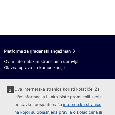
Platforma za građanski angažman
Ovim internetskim stranicama upravlja:
Glavna uprava za komunikacije
Ova internetska stranica koristi kolačiće. Za
više informacija i kako biste promijenili svoje
postavke, posjetite našu
internetsku stranicu
Pratite Europsku komisiju
na kojoj su objašnjena pravila o kolačićima
ili