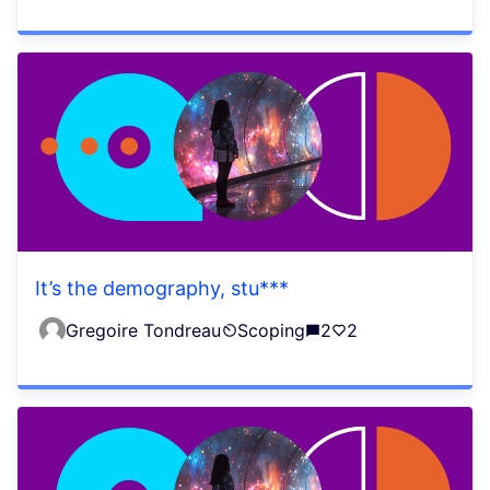
It’s the demography, stu***
Gregoire Tondreau
Scoping
2
2