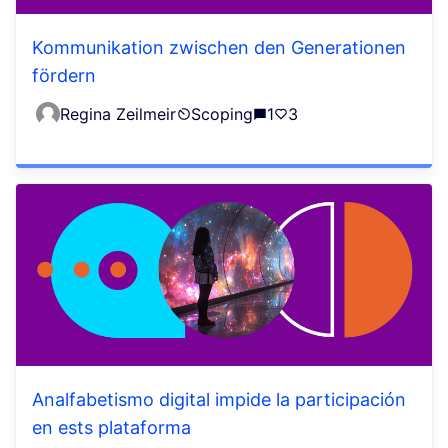
Kommunikation zwischen den Generationen
fördern
Regina Zeilmeir
Scoping
1
3
Analfabetismo digital impide la participación
en ests plataforma