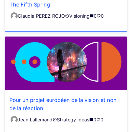
The Fifth Spring
Claudia PEREZ ROJO
Visioning
0
0
Pour un projet européen de la vision et non
de la réaction
Jean Lallemand
Strategy ideas
0
0