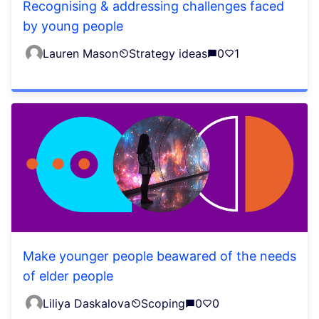
Recognising & addressing challenges faced
by young people
Lauren Mason
Strategy ideas
0
1
Make younger people beawared of the needs
of elder people
Liliya Daskalova
Scoping
0
0