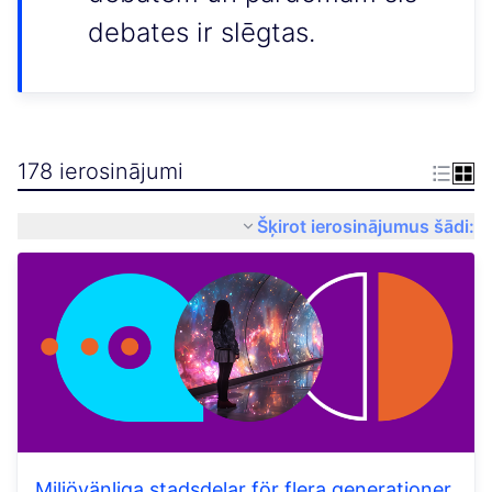
debates ir slēgtas.
178 ierosinājumi
Šķirot ierosinājumus šādi:
Miljövänliga stadsdelar för flera generationer