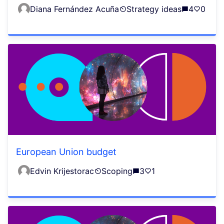
Diana Fernández Acuña
Strategy ideas
4
0
European Union budget
Edvin Krijestorac
Scoping
3
1