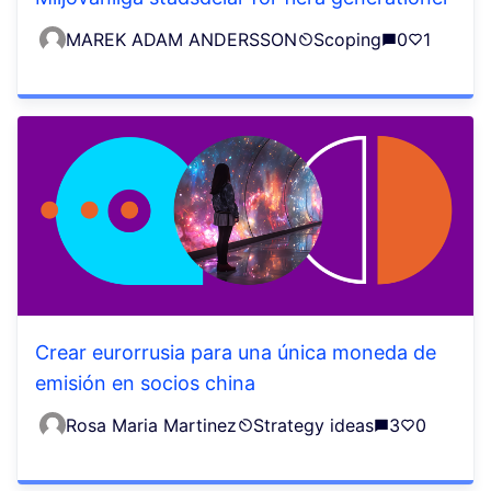
MAREK ADAM ANDERSSON
Scoping
0
1
Crear eurorrusia para una única moneda de
emisión en socios china
Rosa Maria Martinez
Strategy ideas
3
0