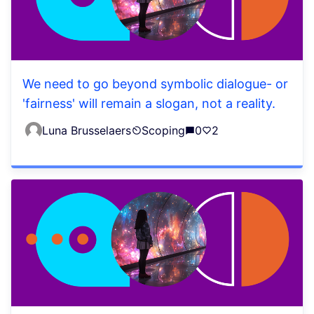
We need to go beyond symbolic dialogue- or
'fairness' will remain a slogan, not a reality.
Luna Brusselaers
Scoping
0
2