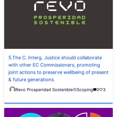
5.The C. Interg. Justice should collaborate
with other EC Commissioners, promoting
joint actions to preserve wellbeing of present
& future generations
Revo Prosperidad Sostenible
Scoping
0
3