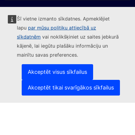
Šī vietne izmanto sīkdatnes. Apmeklējiet
lapu
par mūsu politiku attiecībā uz
Sekojiet Eiropas Komisijai
sīkdatnēm
vai noklikšķiniet uz saites jebkurā
kājenē, lai iegūtu plašāku informāciju un
(Ārēja saite)
Sazinieties ar mums
mainītu savas preferences.
(Ārēja saite)
Ziņot par IT ievainojamību
(Ārēja saite)
Valodas mūsu tīmekļvietnēs
(Ārēja saite)
Sīkdatnes
Akceptēt visus sīkfailus
(Ārēja saite)
Privātuma aizsardzība
(Ārēja saite)
Juridisks paziņojums
Akceptēt tikai svarīgākos sīkfailus
Pieejamība