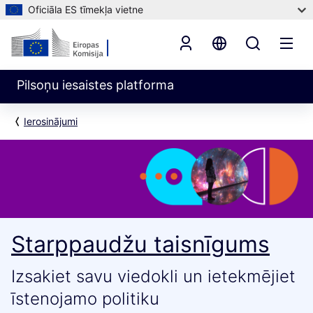
Oficiāla ES tīmekļa vietne
Pilsoņu iesaistes platforma
Ierosinājumi
Starppaudžu taisnīgums
Izsakiet savu viedokli un ietekmējiet
īstenojamo politiku