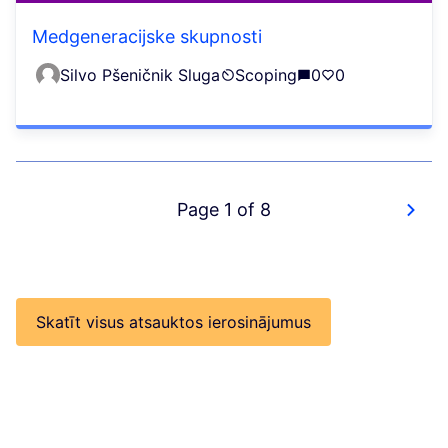
Medgeneracijske skupnosti
Silvo Pšeničnik Sluga
Scoping
0
0
Page 1 of 8
Skatīt visus atsauktos ierosinājumus