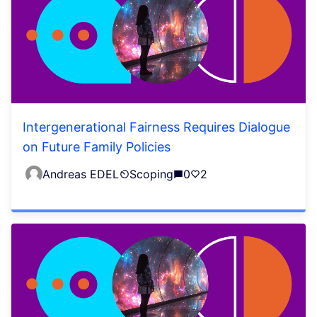
Intergenerational Fairness Requires Dialogue
on Future Family Policies
Andreas EDEL
Scoping
0
2