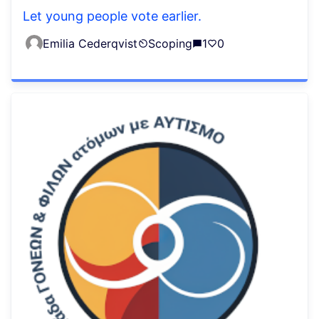
Let young people vote earlier.
Emilia Cederqvist
Scoping
1
0