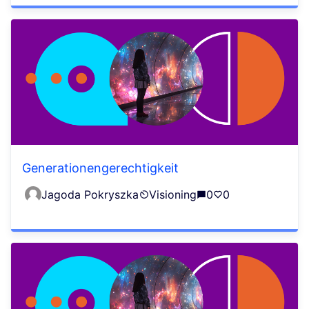
Generationengerechtigkeit
Jagoda Pokryszka
Visioning
0
0