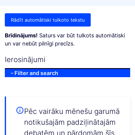
Rādīt automātiski tulkoto tekstu
Brīdinājums!
Saturs var būt tulkots automātiski
un var nebūt pilnīgi precīzs.
Ierosinājumi
Filter and search
Pēc vairāku mēnešu garumā
notikušajām padziļinātajām
debatēm un pārdomām šīs