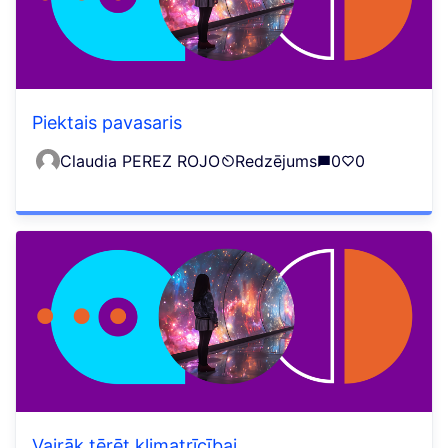
Piektais pavasaris
Claudia PEREZ ROJO
Redzējums
0
0
Vairāk tērēt klimatrīcībai