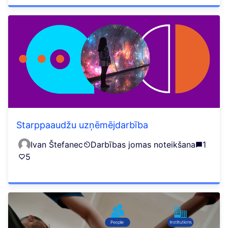
Starppaaudžu uzņēmējdarbība
Ivan Štefanec
Darbības jomas noteikšana
1
5