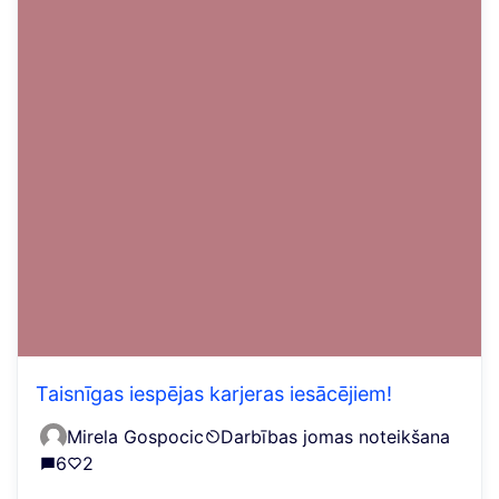
Taisnīgas iespējas karjeras iesācējiem!
Mirela Gospocic
Darbības jomas noteikšana
6
2