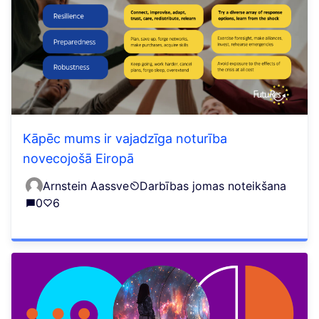
Kāpēc mums ir vajadzīga noturība
novecojošā Eiropā
Arnstein Aassve
Darbības jomas noteikšana
0
6