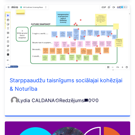
Starppaaudžu taisnīgums sociālajai kohēzijai
& Noturība
Lydia CALDANA
Redzējums
0
0