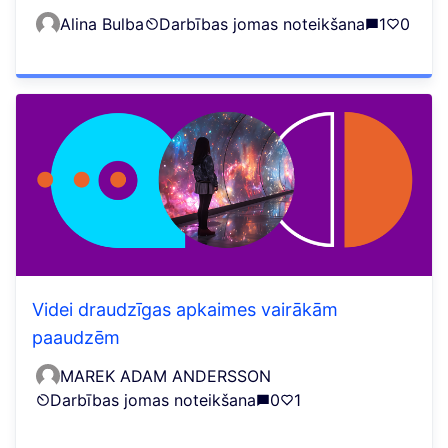
Alina Bulba
Darbības jomas noteikšana
1
0
Videi draudzīgas apkaimes vairākām
paaudzēm
MAREK ADAM ANDERSSON
Darbības jomas noteikšana
0
1