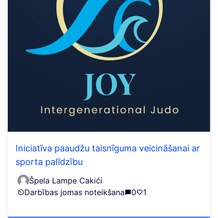
Iniciatīva paaudžu taisnīguma veicināšanai ar
sporta palīdzību
Špela Lampe Cakići
Darbības jomas noteikšana
0
1