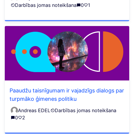
Darbības jomas noteikšana
0
1
Paaudžu taisnīgumam ir vajadzīgs dialogs par
turpmāko ģimenes politiku
Andreas EDEL
Darbības jomas noteikšana
0
2