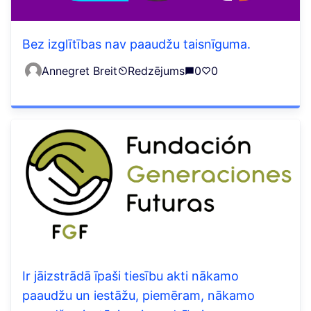
Bez izglītības nav paaudžu taisnīguma.
Annegret Breit
Redzējums
0
0
Ir jāizstrādā īpaši tiesību akti nākamo
paaudžu un iestāžu, piemēram, nākamo