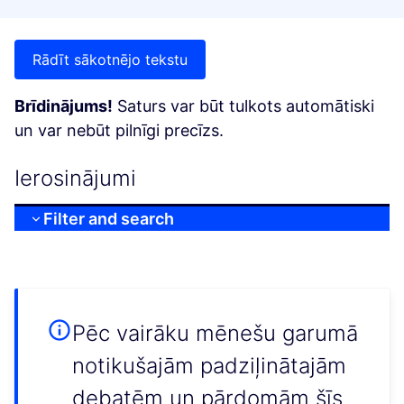
Rādīt sākotnējo tekstu
Brīdinājums!
Saturs var būt tulkots automātiski
un var nebūt pilnīgi precīzs.
Ierosinājumi
Filter and search
Pēc vairāku mēnešu garumā
notikušajām padziļinātajām
debatēm un pārdomām šīs