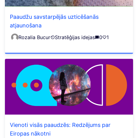
Paaudžu savstarpējās uzticēšanās
atjaunošana
Rozalia Bucur
Stratēģijas idejas
0
1
Vienoti visās paaudzēs: Redzējums par
Eiropas nākotni