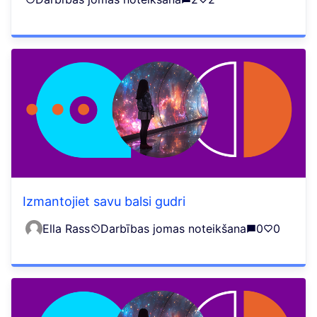
Izmantojiet savu balsi gudri
Ella Rass
Darbības jomas noteikšana
0
0