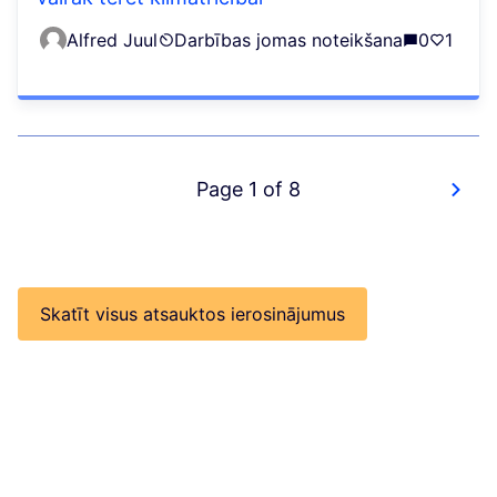
Alfred Juul
Darbības jomas noteikšana
0
1
Page 1 of 8
Skatīt visus atsauktos ierosinājumus