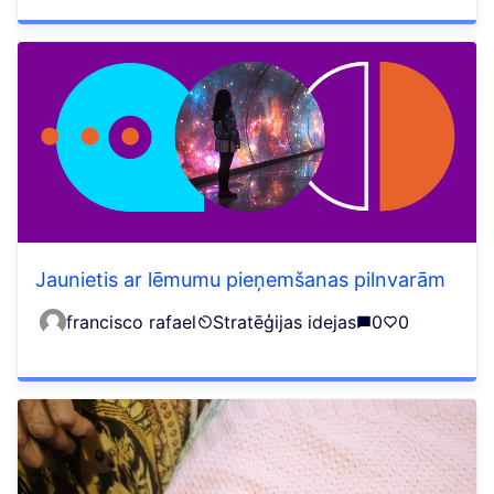
Jaunietis ar lēmumu pieņemšanas pilnvarām
francisco rafael
Stratēģijas idejas
0
0