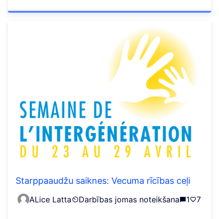
Starppaaudžu saiknes: Vecuma rīcības ceļi
ALice Latta
Darbības jomas noteikšana
1
7