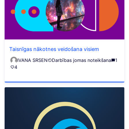
Taisnīgas nākotnes veidošana visiem
IVANA SRSEN
Darbības jomas noteikšana
1
4