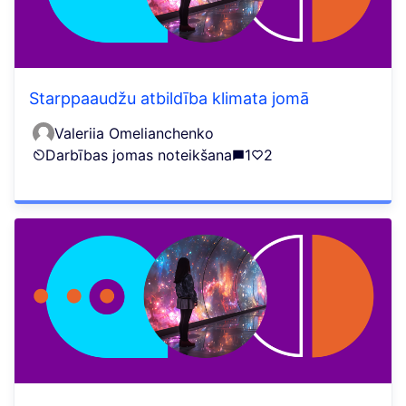
Starppaaudžu atbildība klimata jomā
Valeriia Omelianchenko
Darbības jomas noteikšana
1
2