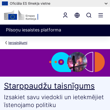
Oficiāla ES tīmekļa vietne
Pilsoņu iesaistes platforma
Ierosinājumi
Starppaudžu taisnīgums
Izsakiet savu viedokli un ietekmējiet
īstenojamo politiku