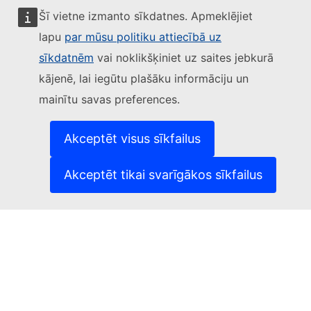
Šī vietne izmanto sīkdatnes. Apmeklējiet
lapu
par mūsu politiku attiecībā uz
Sekojiet Eiropas Komisijai
sīkdatnēm
vai noklikšķiniet uz saites jebkurā
kājenē, lai iegūtu plašāku informāciju un
(Ārēja saite)
Sazinieties ar mums
mainītu savas preferences.
(Ārēja saite)
Ziņot par IT ievainojamību
(Ārēja saite)
Valodas mūsu tīmekļvietnēs
(Ārēja saite)
Sīkdatnes
Akceptēt visus sīkfailus
(Ārēja saite)
Privātuma aizsardzība
(Ārēja saite)
Juridisks paziņojums
Akceptēt tikai svarīgākos sīkfailus
Pieejamība