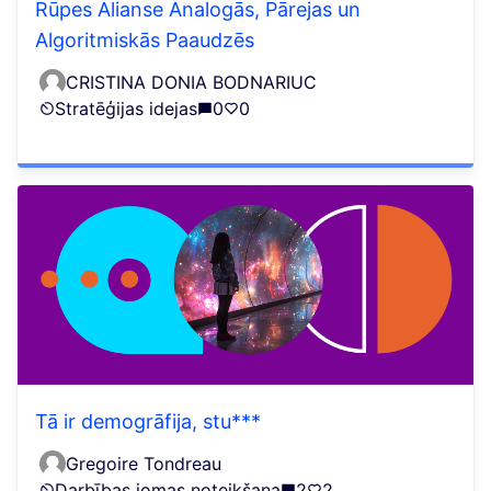
Rūpes Alianse Analogās, Pārejas un
Algoritmiskās Paaudzēs
CRISTINA DONIA BODNARIUC
Stratēģijas idejas
0
0
Tā ir demogrāfija, stu***
Gregoire Tondreau
Darbības jomas noteikšana
2
2