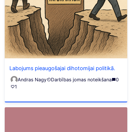
Labojums pieaugošajai dihotomijai politikā.
Andras Nagy
Darbības jomas noteikšana
0
1