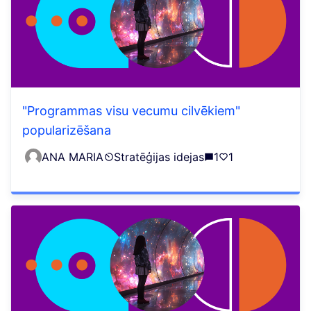
"Programmas visu vecumu cilvēkiem"
popularizēšana
ANA MARIA
Stratēģijas idejas
1
1