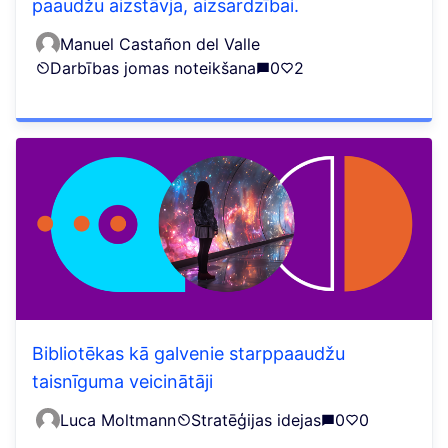
paaudžu aizstāvja, aizsardzībai.
Manuel Castañon del Valle
Darbības jomas noteikšana
0
2
Bibliotēkas kā galvenie starppaaudžu
taisnīguma veicinātāji
Luca Moltmann
Stratēģijas idejas
0
0