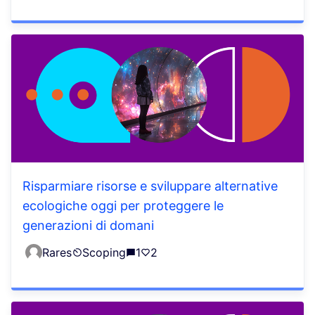
Risparmiare risorse e sviluppare alternative
ecologiche oggi per proteggere le
generazioni di domani
Rares
Scoping
1
2