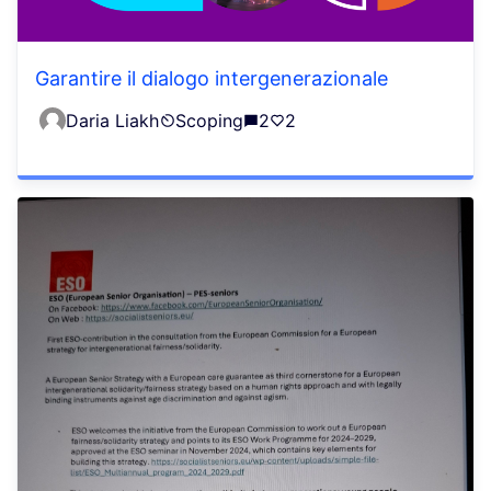
Garantire il dialogo intergenerazionale
Daria Liakh
Scoping
2
2