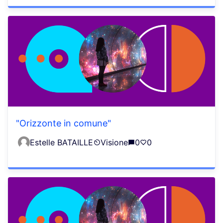
"Orizzonte in comune"
Estelle BATAILLE
Visione
0
0