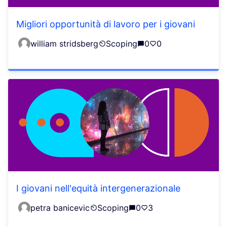
Migliori opportunità di lavoro per i giovani
william stridsberg
Scoping
0
0
I giovani nell'equità intergenerazionale
petra banicevic
Scoping
0
3