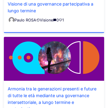
Visione di una governance partecipativa a
lungo termine
Paulo ROSA
Visione
0
1
Armonia tra le generazioni presenti e future
di tutte le età mediante una governance
intersettoriale, a lungo termine e