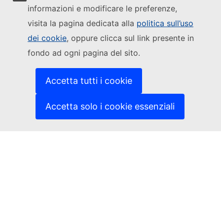
informazioni e modificare le preferenze,
Segui la Commissione europea
visita la pagina dedicata alla
politica sull’uso
dei cookie
, oppure clicca sul link presente in
(Link esterno)
Contattaci
fondo ad ogni pagina del sito.
(Link esterno)
Segnalare una vulnerabilità informatica
(Link esterno)
Le lingue sui nostri siti web
(Link esterno)
Cookies
Accetta tutti i cookie
(Link esterno)
Politica in materia di privacy
(Link esterno)
Note legali
Accetta solo i cookie essenziali
Accessibilità