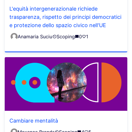
L'equità intergenerazionale richiede
trasparenza, rispetto dei principi democratici
e protezione dello spazio civico nell'UE
Anamaria Suciu
Scoping
0
1
Cambiare mentalità