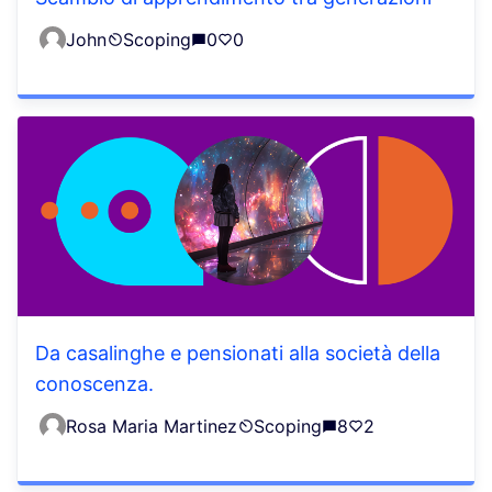
John
Scoping
0
0
Da casalinghe e pensionati alla società della
conoscenza.
Rosa Maria Martinez
Scoping
8
2