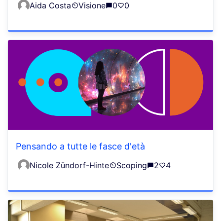
Aida Costa
Visione
0
0
Pensando a tutte le fasce d'età
Nicole Zündorf-Hinte
Scoping
2
4