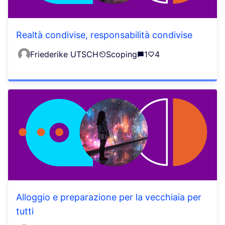
Realtà condivise, responsabilità condivise
Friederike UTSCH
Scoping
1
4
Alloggio e preparazione per la vecchiaia per
tutti