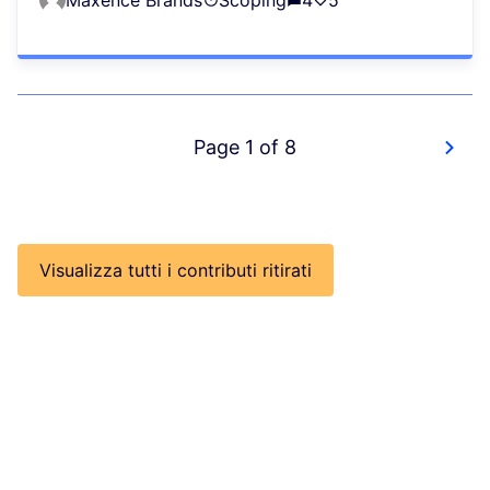
Maxence Brands
Scoping
4
5
Page 1 of 8
Visualizza tutti i contributi ritirati