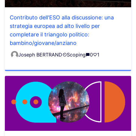
Contributo dell'ESO alla discussione: una
strategia europea ad alto livello per
completare il triangolo politico:
bambino/giovane/anziano
Joseph BERTRAND
Scoping
0
1