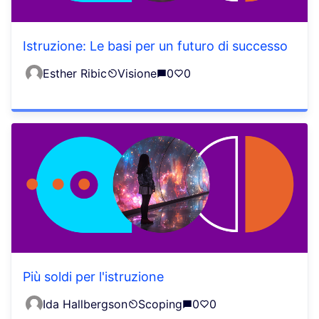
Istruzione: Le basi per un futuro di successo
Esther Ribic
Visione
0
0
Più soldi per l'istruzione
Ida Hallbergson
Scoping
0
0