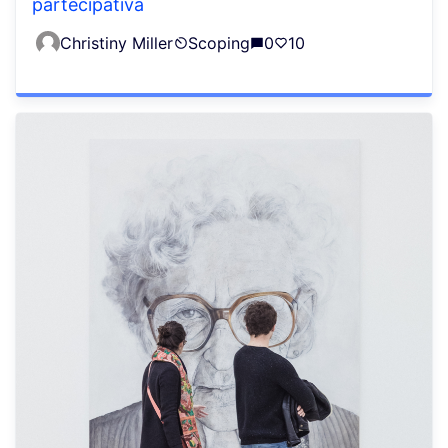
partecipativa
Christiny Miller
Scoping
0
10