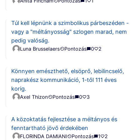
Anita Fincham
Pontozás
1
1
tájékoztatásához való egyenlő hozzáférést!
Túl kell lépnünk a szimbolikus párbeszéden -
vagy a "méltányosság" szlogen marad, nem
pedig valóság.
Luna Brusselaers
Pontozás
0
2
Könnyen emészthető, elsöprő, lebilincselő,
naprakész kommunikáció, 1-től 111 éves
korig.
Axel Thizon
Pontozás
0
3
A közoktatás fejlesztése a méltányos és
fenntartható jövő érdekében
FLORINDA DAMIANI
Pontozás
1
2