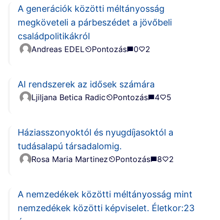
A generációk közötti méltányosság
megköveteli a párbeszédet a jövőbeli
családpolitikákról
Andreas EDEL
Pontozás
0
2
AI rendszerek az idősek számára
Ljiljana Betica Radic
Pontozás
4
5
Háziasszonyoktól és nyugdíjasoktól a
tudásalapú társadalomig.
Rosa Maria Martinez
Pontozás
8
2
A nemzedékek közötti méltányosság mint
nemzedékek közötti képviselet. Életkor:23