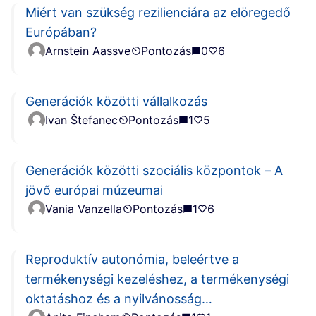
Miért van szükség rezilienciára az elöregedő
Európában?
Arnstein Aassve
Pontozás
0
6
Generációk közötti vállalkozás
Ivan Štefanec
Pontozás
1
5
Generációk közötti szociális központok – A
jövő európai múzeumai
Vania Vanzella
Pontozás
1
6
Reproduktív autonómia, beleértve a
termékenységi kezeléshez, a termékenységi
oktatáshoz és a nyilvánosság