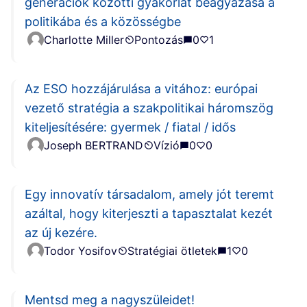
generációk közötti gyakorlat beágyazása a
politikába és a közösségbe
Charlotte Miller
Pontozás
0
1
Az ESO hozzájárulása a vitához: európai
vezető stratégia a szakpolitikai háromszög
kiteljesítésére: gyermek / fiatal / idős
Joseph BERTRAND
Vízió
0
0
Egy innovatív társadalom, amely jót teremt
azáltal, hogy kiterjeszti a tapasztalat kezét
az új kezére.
Todor Yosifov
Stratégiai ötletek
1
0
Mentsd meg a nagyszüleidet!