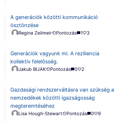
A generációk közötti kommunikáció
ösztönzése
Regina Zeilmeir
Pontozás
1
3
Generációk vagyunk mi. A reziliencia
kollektív felelősség.
Jakub BIJAK
Pontozás
0
2
Gazdasági rendszerváltásra van szükség a
nemzedékek közötti igazságosság
megteremtéséhez
Lisa Hough-Stewart
Pontozás
0
9