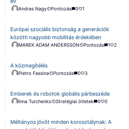
év
Andras Nagy
Pontozás
0
1
Európai szociális biztonság a generációk
közötti nagyobb mobilitás érdekében
MAREK ADAM ANDERSSON
Pontozás
1
2
A közmegítélés
Pietro Fassina
Pontozás
0
3
Emberek és robotok globális párbeszéde
Inna Turchenko
Stratégiai ötletek
0
0
Méltányos jövőt minden korosztálynak: A