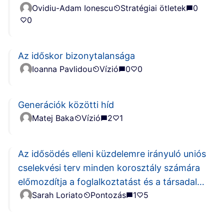
Ovidiu-Adam Ionescu
Stratégiai ötletek
0
0
Az időskor bizonytalansága
Ioanna Pavlidou
Vízió
0
0
Generációk közötti híd
Matej Baka
Vízió
2
1
Az idősödés elleni küzdelemre irányuló uniós
cselekvési terv minden korosztály számára
előmozdítja a foglalkoztatást és a társadalmi
Sarah Loriato
Pontozás
1
5
befogadást