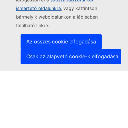
Kövesse az Európai Bizottságot
ismertető oldalunkra
, vagy kattintson
bármelyik weboldalunkon a láblécben
(Külső hivatkozás)
Kapcsolatfelvétel
található linkre.
(Külső hivatkozás)
Informatikai sebezhetőség bejelentése
(Külső hivatkozás)
Nyelvek a weboldalainkon
(Külső hivatkozás)
Cookie-k
Az összes cookie elfogadása
(Külső hivatkozás)
Adatvédelem
(Külső hivatkozás)
Jogi nyilatkozat
Csak az alapvető cookie-k elfogadása
Hozzáférhetőség