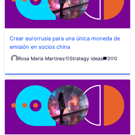
Crear eurorrusia para una única moneda de
emisión en socios china
Rosa Maria Martinez
Strategy ideas
3
0