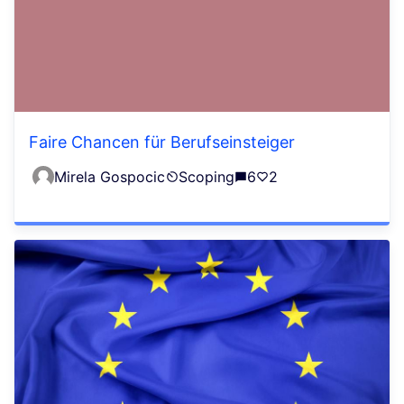
Faire Chancen für Berufseinsteiger
Mirela Gospocic
Scoping
6
2