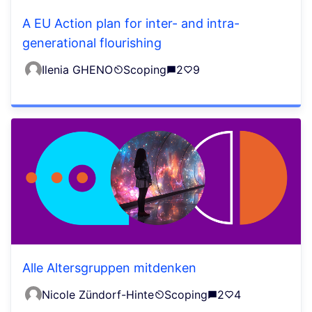
A EU Action plan for inter- and intra-
generational flourishing
Ilenia GHENO
Scoping
2
9
Alle Altersgruppen mitdenken
Nicole Zündorf-Hinte
Scoping
2
4