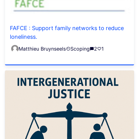
FAFCE : Support family networks to reduce
loneliness.
Matthieu Bruynseels
Scoping
2
1