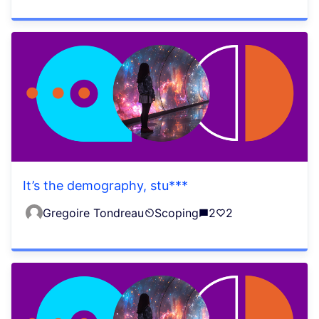
It’s the demography, stu***
Gregoire Tondreau
Scoping
2
2