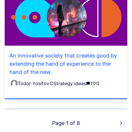
An innovative society that creates good by
extending the hand of experience to the
hand of the new.
Todor Yosifov
Strategy ideas
1
0
Page 1 of 8