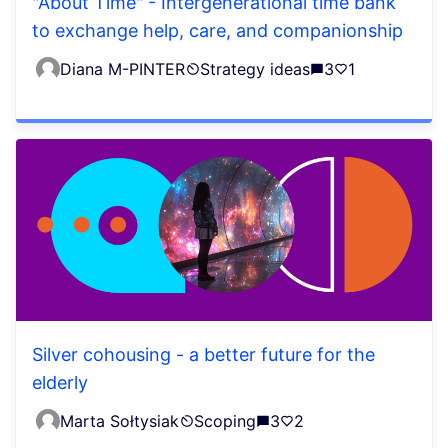
"About Time" - Intergenerational time bank
to exchange help, care, and companionship
Diana M-PINTER
Strategy ideas
3
1
Silver cohousing - a better future for the
elderly
Marta Sołtysiak
Scoping
3
2