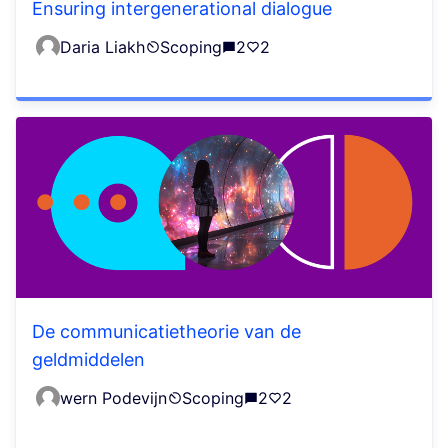
Ensuring intergenerational dialogue
Daria Liakh
Scoping
2
2
De communicatietheorie van de
geldmiddelen
wern Podevijn
Scoping
2
2