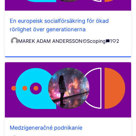
En europeisk socialförsäkring för ökad
rörlighet över generationerna
MAREK ADAM ANDERSSON
Scoping
1
2
Medzigeneračné podnikanie