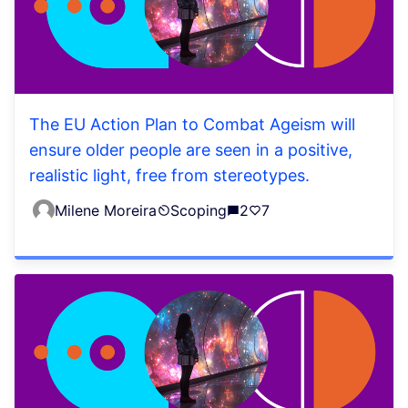
The EU Action Plan to Combat Ageism will
ensure older people are seen in a positive,
realistic light, free from stereotypes.
Milene Moreira
Scoping
2
7