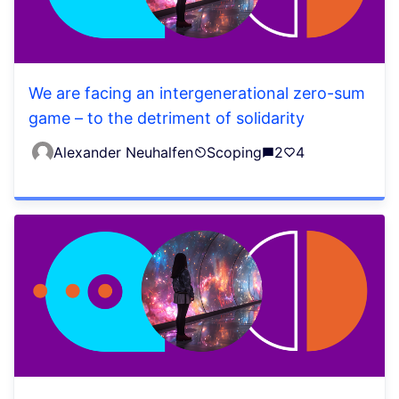
We are facing an intergenerational zero-sum
game – to the detriment of solidarity
Alexander Neuhalfen
Scoping
2
4