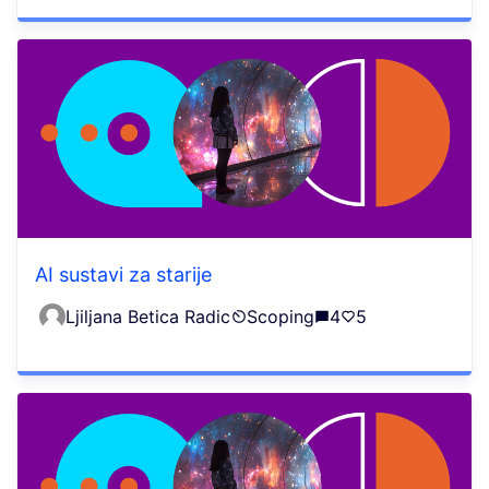
AI sustavi za starije
Ljiljana Betica Radic
Scoping
4
5