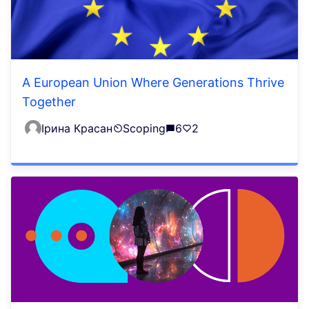
A European Union Where Generations Thrive
Together
Ірина Красан
Scoping
6
2