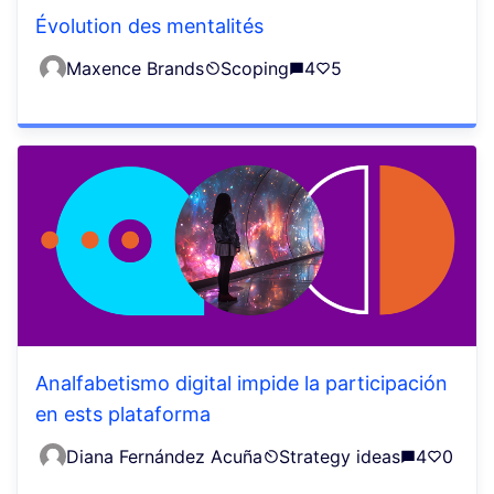
Évolution des mentalités
Maxence Brands
Scoping
4
5
Analfabetismo digital impide la participación
en ests plataforma
Diana Fernández Acuña
Strategy ideas
4
0