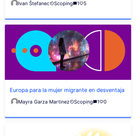
Ivan Štefanec
Scoping
1
5
Europa para la mujer migrante en desventaja
Mayra Garza Martinez
Scoping
1
0