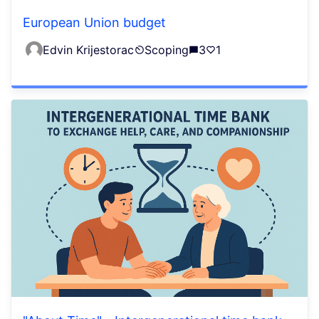
European Union budget
Edvin Krijestorac
Scoping
3
1