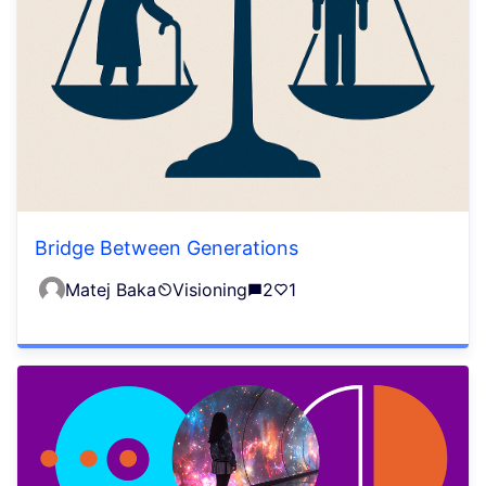
Bridge Between Generations
Matej Baka
Visioning
2
1