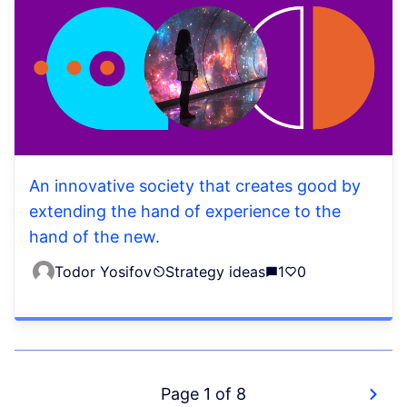
An innovative society that creates good by
extending the hand of experience to the
hand of the new.
Todor Yosifov
Strategy ideas
1
0
Page 1 of 8