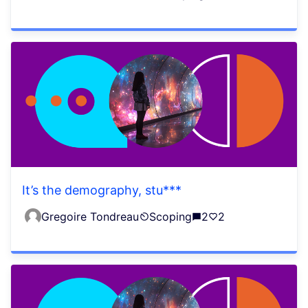
It’s the demography, stu***
Gregoire Tondreau
Scoping
2
2