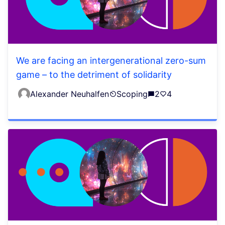
We are facing an intergenerational zero-sum
game – to the detriment of solidarity
Alexander Neuhalfen
Scoping
2
4