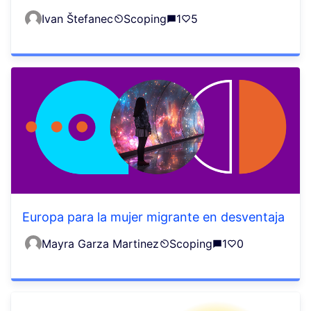
Ivan Štefanec
Scoping
1
5
Europa para la mujer migrante en desventaja
Mayra Garza Martinez
Scoping
1
0