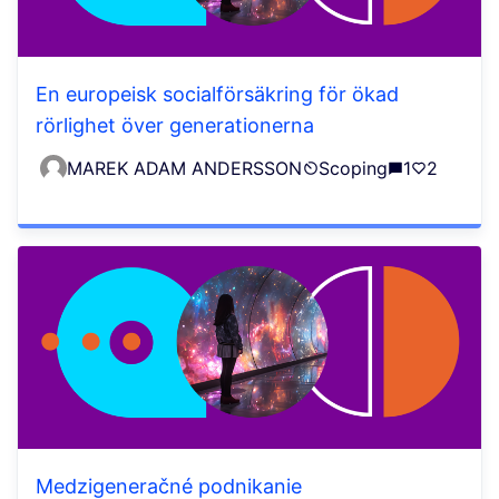
En europeisk socialförsäkring för ökad
rörlighet över generationerna
MAREK ADAM ANDERSSON
Scoping
1
2
Medzigeneračné podnikanie