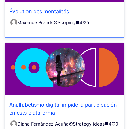
Évolution des mentalités
Maxence Brands
Scoping
4
5
Analfabetismo digital impide la participación
en ests plataforma
Diana Fernández Acuña
Strategy ideas
4
0