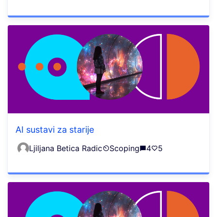
AI sustavi za starije
Ljiljana Betica Radic
Scoping
4
5