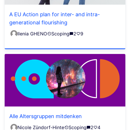
A EU Action plan for inter- and intra-
generational flourishing
Ilenia GHENO
Scoping
2
9
Alle Altersgruppen mitdenken
Nicole Zündorf-Hinte
Scoping
2
4