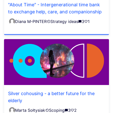
"About Time" - Intergenerational time bank
to exchange help, care, and companionship
Diana M-PINTER
Strategy ideas
3
1
Silver cohousing - a better future for the
elderly
Marta Sołtysiak
Scoping
3
2