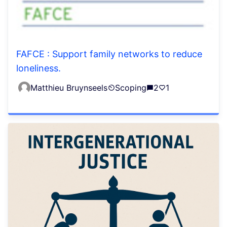
FAFCE : Support family networks to reduce
loneliness.
Matthieu Bruynseels
Scoping
2
1