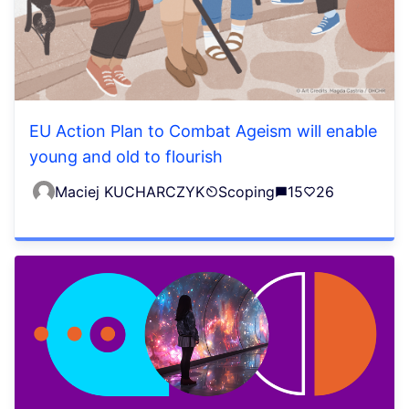
EU Action Plan to Combat Ageism will enable
young and old to flourish
Maciej KUCHARCZYK
Scoping
15
26