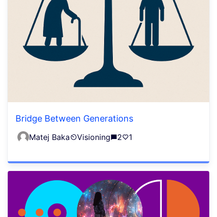
Bridge Between Generations
Matej Baka
Visioning
2
1