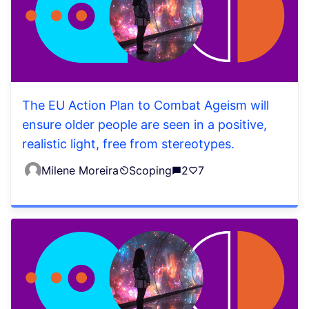
The EU Action Plan to Combat Ageism will
ensure older people are seen in a positive,
realistic light, free from stereotypes.
Milene Moreira
Scoping
2
7