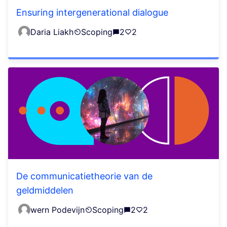
Ensuring intergenerational dialogue
Daria Liakh
Scoping
2
2
De communicatietheorie van de
geldmiddelen
wern Podevijn
Scoping
2
2