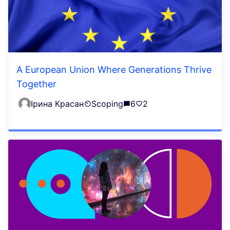
A European Union Where Generations Thrive
Together
Ірина Красан
Scoping
6
2