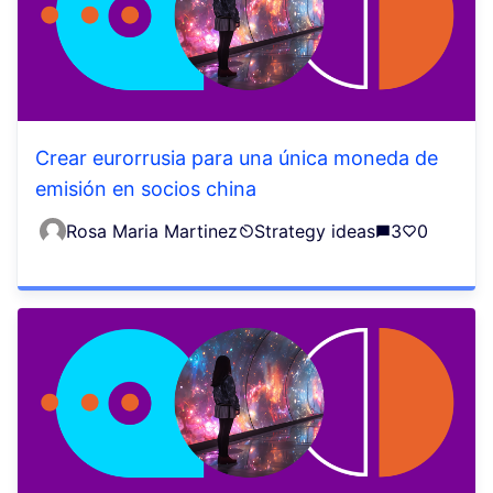
Crear eurorrusia para una única moneda de
emisión en socios china
Rosa Maria Martinez
Strategy ideas
3
0