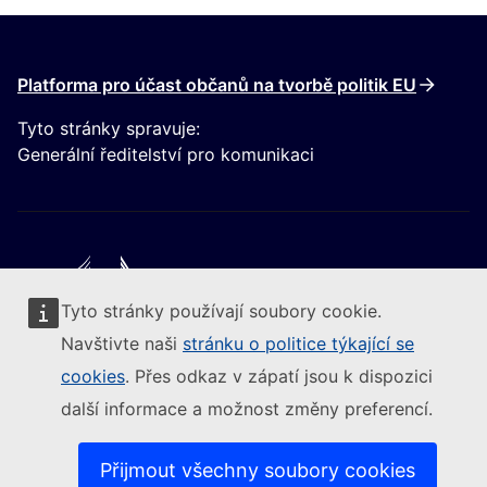
Platforma pro účast občanů na tvorbě politik EU
Tyto stránky spravuje:
Generální ředitelství pro komunikaci
Tyto stránky používají soubory cookie.
Следвайте Европейската комисия
Navštivte naši
stránku o politice týkající se
cookies
. Přes odkaz v zápatí jsou k dispozici
(Externí odkaz)
Kontakt
další informace a možnost změny preferencí.
(Externí odkaz)
Nahlásit zranitelnost IT
(Ext
Jazyková politika na našich internetových stránkách
(Externí odkaz)
Cookies
Přijmout všechny soubory cookies