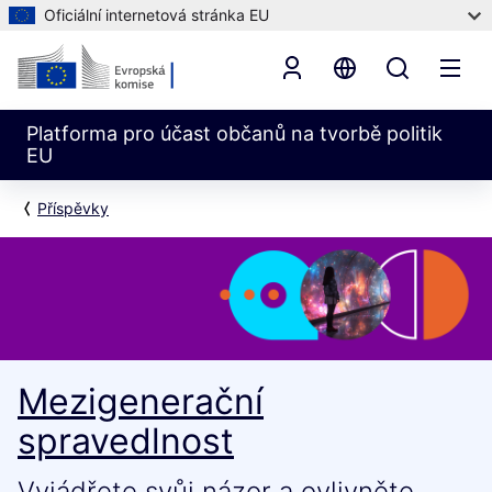
Oficiální internetová stránka EU
Platforma pro účast občanů na tvorbě politik
EU
Příspěvky
Mezigenerační
spravedlnost
Vyjádřete svůj názor a ovlivněte