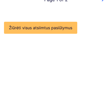
Žiūrėti visus atsiimtus pasiūlymus