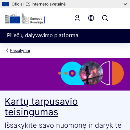
Oficiali ES interneto svetainė
Piliečių dalyvavimo platforma
Pasiūlymai
Kartų tarpusavio
teisingumas
Išsakykite savo nuomonę ir darykite