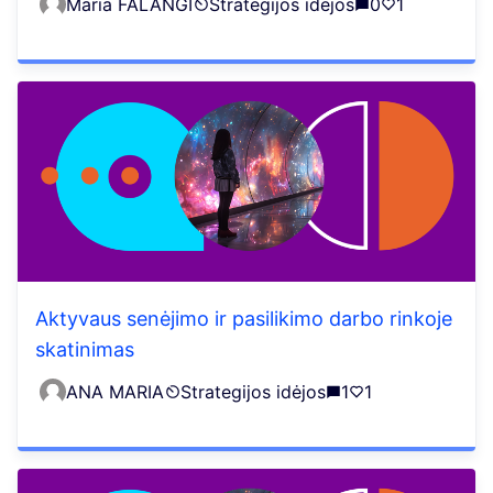
Maria FALANGI
Strategijos idėjos
0
1
Aktyvaus senėjimo ir pasilikimo darbo rinkoje
skatinimas
ANA MARIA
Strategijos idėjos
1
1