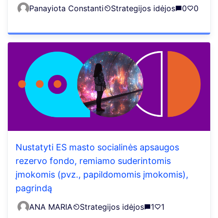
Panayiota Constanti
Strategijos idėjos
0
0
Nustatyti ES masto socialinės apsaugos
rezervo fondo, remiamo suderintomis
įmokomis (pvz., papildomomis įmokomis),
pagrindą
ANA MARIA
Strategijos idėjos
1
1