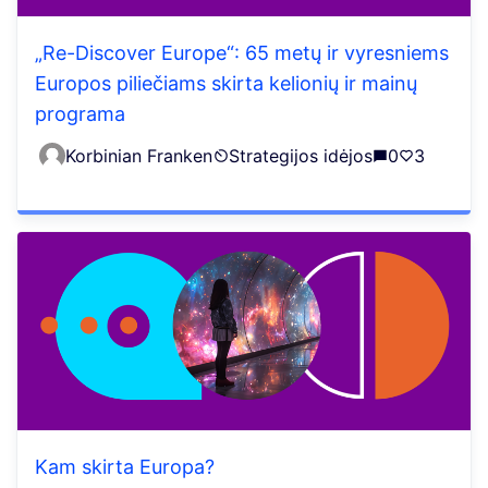
„Re-Discover Europe“: 65 metų ir vyresniems
Europos piliečiams skirta kelionių ir mainų
programa
Korbinian Franken
Strategijos idėjos
0
3
Kam skirta Europa?