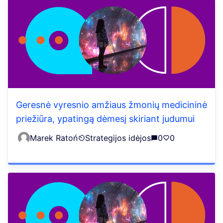
Geresnė vyresnio amžiaus žmonių medicininė
priežiūra, ypatingą dėmesį skiriant judumui
Marek Ratoń
Strategijos idėjos
0
0