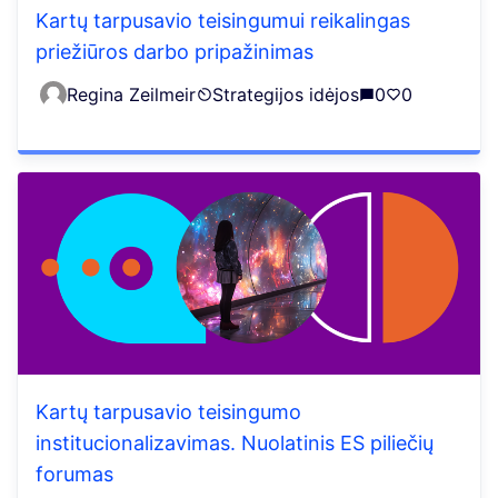
Kartų tarpusavio teisingumui reikalingas
priežiūros darbo pripažinimas
Regina Zeilmeir
Strategijos idėjos
0
0
Kartų tarpusavio teisingumo
institucionalizavimas. Nuolatinis ES piliečių
forumas