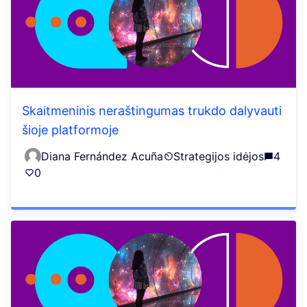
Skaitmeninis neraštingumas trukdo dalyvauti
šioje platformoje
Diana Fernández Acuña
Strategijos idėjos
4
0