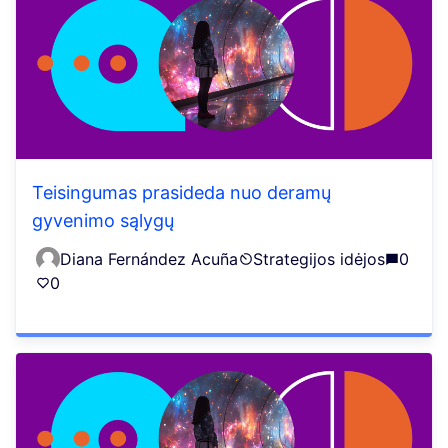
Teisingumas prasideda nuo deramų
gyvenimo sąlygų
Diana Fernández Acuña
Strategijos idėjos
0
0