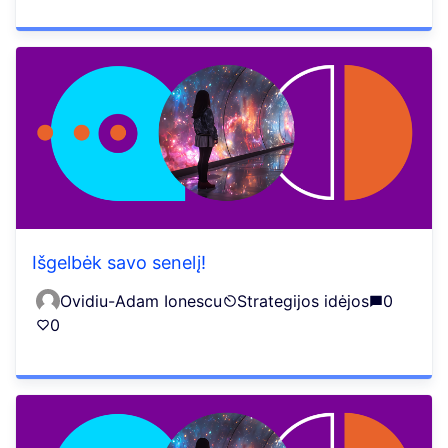
Išgelbėk savo senelį!
Ovidiu-Adam Ionescu
Strategijos idėjos
0
0