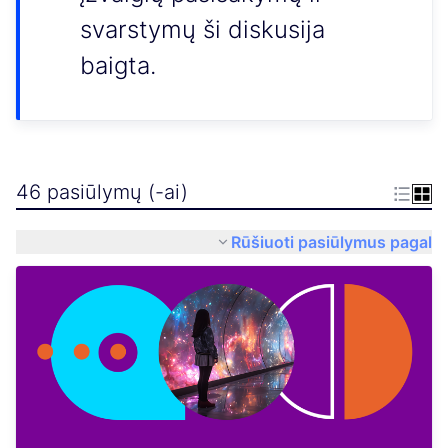
svarstymų ši diskusija
baigta.
46 pasiūlymų (-ai)
Rūšiuoti pasiūlymus pagal