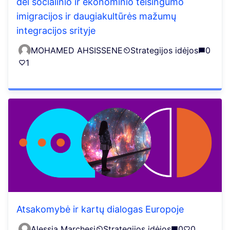
dėl socialinio ir ekonominio teisingumo
imigracijos ir daugiakultūrės mažumų
integracijos srityje
MOHAMED AHSISSENE
Strategijos idėjos
0
1
Atsakomybė ir kartų dialogas Europoje
Alessia Marchesi
Strategijos idėjos
0
0