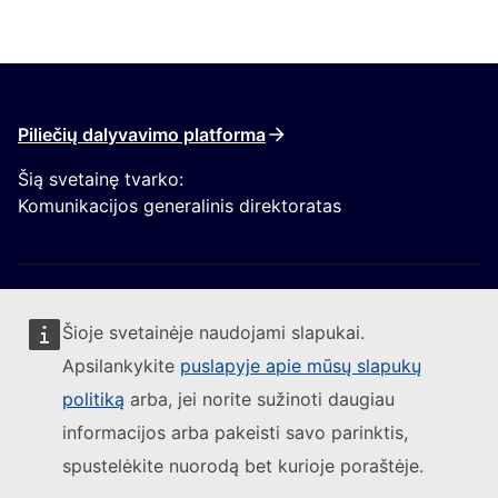
Piliečių dalyvavimo platforma
Šią svetainę tvarko:
Komunikacijos generalinis direktoratas
Šioje svetainėje naudojami slapukai.
Apsilankykite
puslapyje apie mūsų slapukų
Sekite Europos Komisijos naujienas
politiką
arba, jei norite sužinoti daugiau
informacijos arba pakeisti savo parinktis,
(Išorės nuoroda)
Susisiekite su mumis
spustelėkite nuorodą bet kurioje poraštėje.
(Išorės nuoroda)
Pranešti apie IT pažeidžiamumą
(Išorės nuoroda)
Kalbos mūsų interneto svetainėse