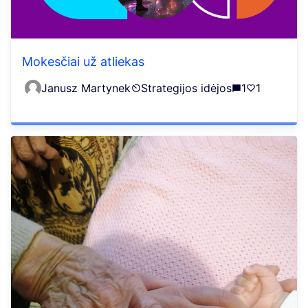
Mokesčiai už atliekas
Janusz Martynek
Strategijos idėjos
1
1