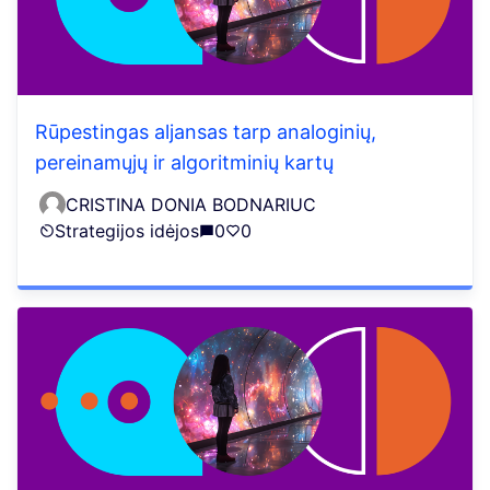
Rūpestingas aljansas tarp analoginių,
pereinamųjų ir algoritminių kartų
CRISTINA DONIA BODNARIUC
Strategijos idėjos
0
0