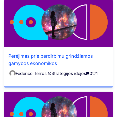
Perėjimas prie perdirbimu grindžiamos
gamybos ekonomikos
Federico Terrosi
Strategijos idėjos
0
1