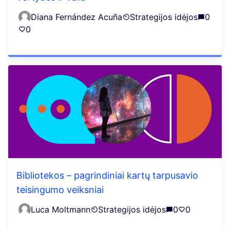
Diana Fernández Acuña
Strategijos idėjos
0
0
Bibliotekos – pagrindiniai kartų tarpusavio
teisingumo veiksniai
Luca Moltmann
Strategijos idėjos
0
0