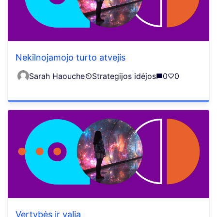
Nekilnojamojo turto atvejis
Sarah Haouche
Strategijos idėjos
0
0
Vertybės ir valia