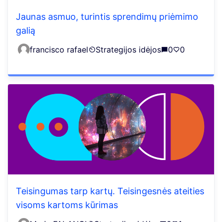
Jaunas asmuo, turintis sprendimų priėmimo
galią
francisco rafael
Strategijos idėjos
0
0
Teisingumas tarp kartų. Teisingesnės ateities
visoms kartoms kūrimas