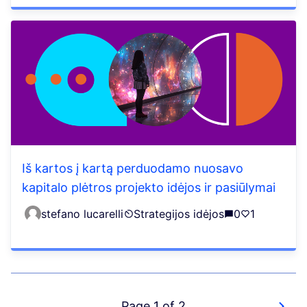
Iš kartos į kartą perduodamo nuosavo
kapitalo plėtros projekto idėjos ir pasiūlymai
stefano lucarelli
Strategijos idėjos
0
1
Page 1 of 2