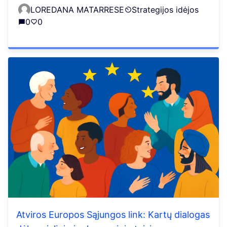
LOREDANA MATARRESE
Strategijos idėjos
0
0
Atviros Europos Sąjungos link: Kartų dialogas