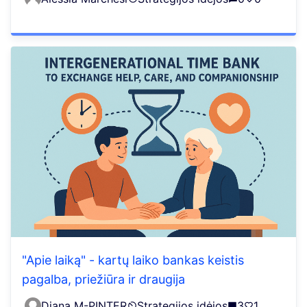
"Apie laiką" - kartų laiko bankas keistis
pagalba, priežiūra ir draugija
Diana M-PINTER
Strategijos idėjos
3
1