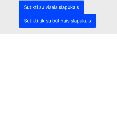
(Išorės nuoroda)
Slapukai
Sutikti su visais slapukais
(Išorės nuoroda)
Privatumo politika
(Išorės nuoroda)
Teisinis pranešimas
Sutikti tik su būtinais slapukais
Prieinamumas