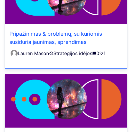
Pripažinimas & problemų, su kuriomis
susiduria jaunimas, sprendimas
Lauren Mason
Strategijos idėjos
0
1