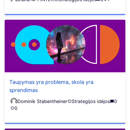
Taupymas yra problema, skola yra
sprendimas
Dominik Stabentheiner
Strategijos idėjos
0
0