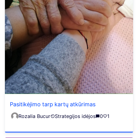
Pasitikėjimo tarp kartų atkūrimas
Rozalia Bucur
Strategijos idėjos
0
1