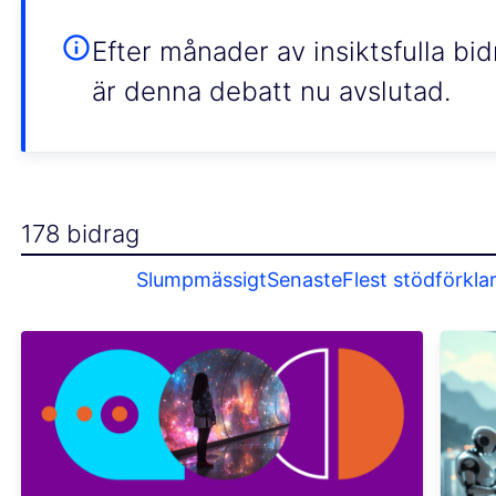
Efter månader av insiktsfulla bi
är denna debatt nu avslutad.
178 bidrag
Slumpmässigt
Senaste
Flest stödförkla