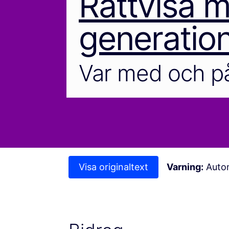
Rättvisa m
generatio
Var med och på
Visa originaltext
Varning:
Autom