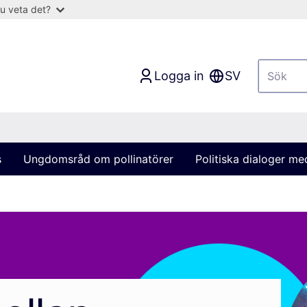
u veta det?
Logga in
SV
s
Ungdomsråd om pollinatörer
Politiska dialoger m