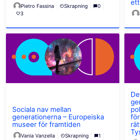
ett
Pietro Fassina
Skrapning
0
3
Def
ge
Sociala nav mellan
po
generationerna – Europeiska
fö
museer för framtiden
rä
Ty
Vania Vanzella
Skrapning
1