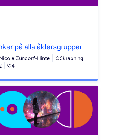
nker på alla åldersgrupper
Nicole Zündorf-Hinte
Skrapning
2
4