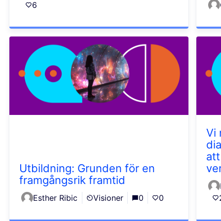
6
Vi
di
att
Utbildning: Grunden för en
ver
framgångsrik framtid
Esther Ribic
Visioner
0
0