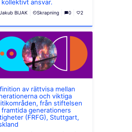
 kollektivt ansvar.
Jakub BIJAK
Skrapning
0
2
inition av rättvisa mellan
nerationerna och viktiga
litikområden, från stiftelsen
r framtida generationers
ttigheter (FRFG), Stuttgart,
skland