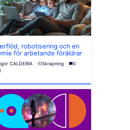
erflöd, robotisering och en
emie för arbetande föräldrar
Igor CALDEIRA
Skrapning
0
1