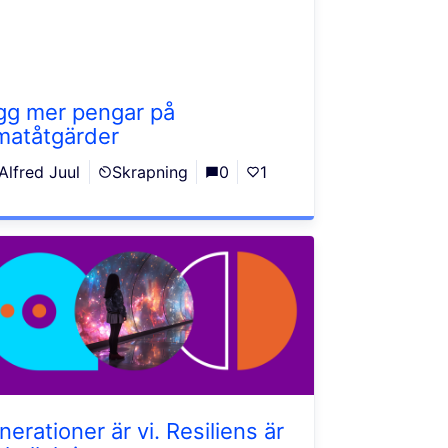
gg mer pengar på
imatåtgärder
Alfred Juul
Skrapning
0
1
erationer är vi. Resiliens är