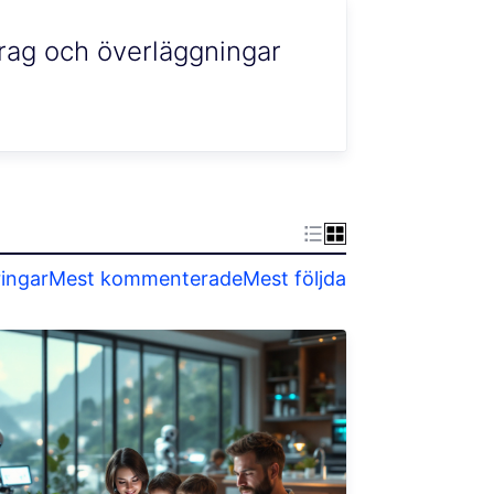
drag och överläggningar
ringar
Mest kommenterade
Mest följda