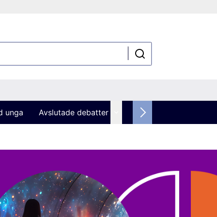
ed unga
Avslutade debatter