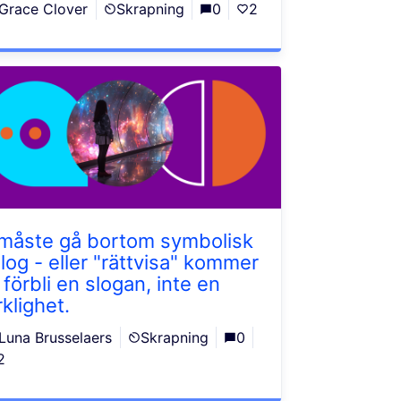
Grace Clover
Skrapning
0
2
 måste gå bortom symbolisk
alog - eller "rättvisa" kommer
 förbli en slogan, inte en
klighet.
Luna Brusselaers
Skrapning
0
2