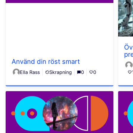
Öv
pr
Använd din röst smart
Ella Rass
Skrapning
0
0