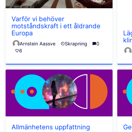
Varför vi behöver
motståndskraft i ett åldrande
Europa
Lä
kl
Arnstein Aassve
Skrapning
0
6
Allmänhetens uppfattning
Gen