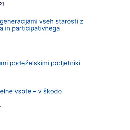
1
generacijami vseh starosti z
in participativnega
dimi podeželskimi podjetniki
elne vsote – v škodo
4