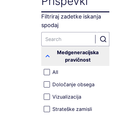
Prispevki
Filtriraj zadetke iskanja
spodaj
Medgeneracijska
pravičnost
All
Določanje obsega
Vizualizacija
Strateške zamisli