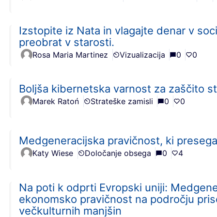
Izstopite iz Nata in vlagajte denar v soci
preobrat v starosti.
Rosa Maria Martinez
Vizualizacija
0
0
Boljša kibernetska varnost za zaščito st
Marek Ratoń
Strateške zamisli
0
0
Medgeneracijska pravičnost, ki preseg
Katy Wiese
Določanje obsega
0
4
Na poti k odprti Evropski uniji: Medgener
ekonomsko pravičnost na področju prise
večkulturnih manjšin