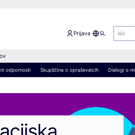
Prijava
SL
nov
ni odpornosti
Skupščina o opraševalcih
Dialogi o ml
cijska