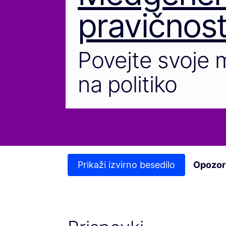
pravičnos
Povejte svoje m
na politiko
Prikaži izvirno besedilo
Opozori