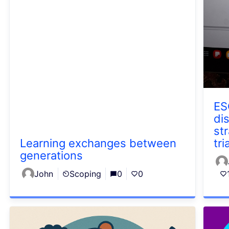
ES
di
st
Learning exchanges between
tri
generations
John
Scoping
0
0