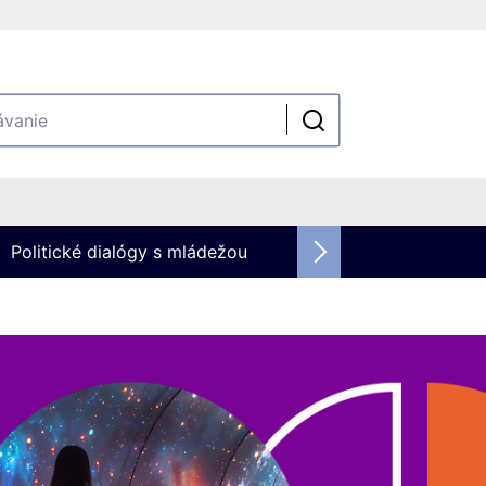
Politické dialógy s mládežou