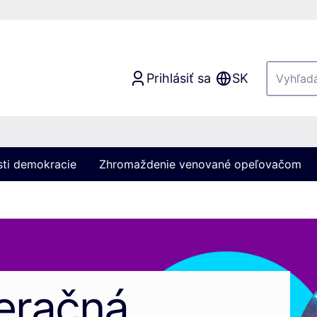
Prihlásiť sa
SK
sti demokracie
Zhromaždenie venované opeľovačom
eračná