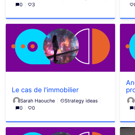
0
3
An
Le cas de l'immobilier
pr
Sarah Haouche
Strategy ideas
0
0