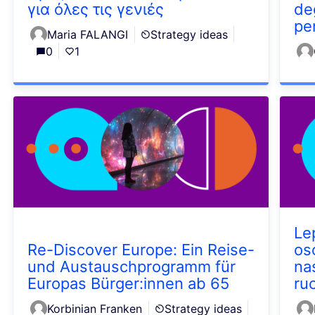
για όλες τις γενιές
de
pe
Maria FALANGI
Strategy ideas
0
1
Le
Re-Discover Europe: Ein Reise-
os
und Austauschprogramm für
na
Europas Bürger:innen ab 65
ru
Korbinian Franken
Strategy ideas