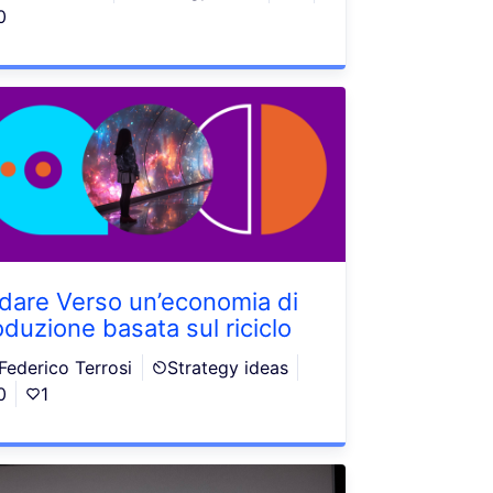
0
dare Verso un’economia di
oduzione basata sul riciclo
Federico Terrosi
Strategy ideas
0
1