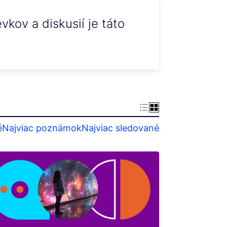
kov a diskusií je táto
é
Najviac poznámok
Najviac sledované