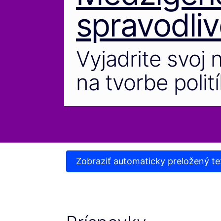
spravodliv
Vyjadrite svoj 
na tvorbe polití
Zobraziť automaticky preložený te