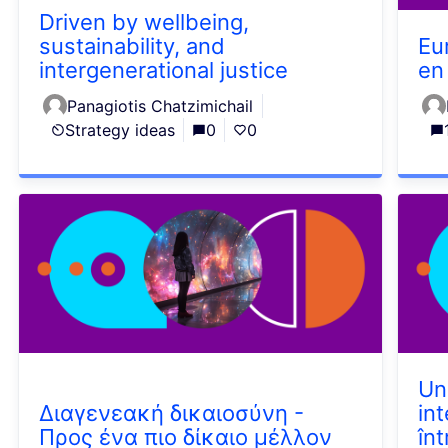
Driven by wellbeing,
sustainability, and
Eu
intergenerational justice
en
Panagiotis Chatzimichail
Strategy ideas
0
0
Un 
Διαγενεακή δικαιοσύνη -
in
Προς ένα πιο δίκαιο μέλλον
în