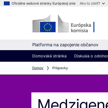
Oficiálne webové stránky Európskej únie
Ako to zistiť?
Platforma na zapojenie občanov
Domovská stránka
Diskusia o odolno
Domov
Príspevky
Medzigen