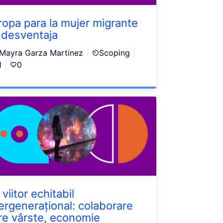
ropa para la mujer migrante
 desventaja
Mayra Garza Martinez
Scoping
1
0
viitor echitabil
tergenerațional: colaborare
tre vârste, economie