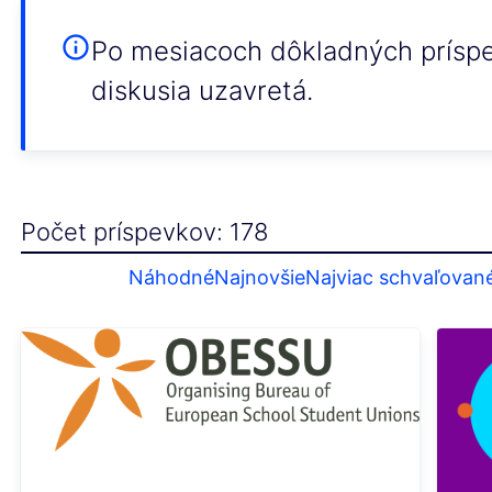
Po mesiacoch dôkladných príspev
diskusia uzavretá.
Počet príspevkov: 178
Náhodné
Najnovšie
Najviac schvaľovan