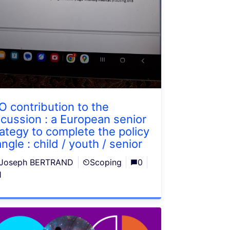
O contribution to the
scussion : a European senior
rategy to complete the policy
angle : child / youth / senior
Joseph BERTRAND
Scoping
0
1