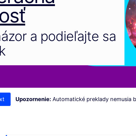
osť
názor a podieľajte sa
k
xt
Upozornenie:
Automatické preklady nemusia b