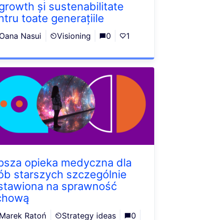
growth și sustenabilitate
ntru toate generațiile
Oana Nasui
Visioning
0
1
psza opieka medyczna dla
ób starszych szczególnie
stawiona na sprawność
chową
Marek Ratoń
Strategy ideas
0