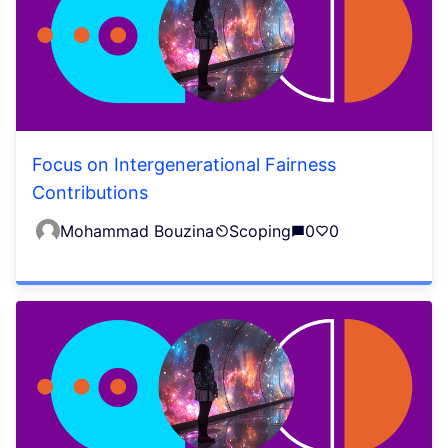
Focus on Intergenerational Fairness
Contributions
Mohammad Bouzina
Scoping
0
0