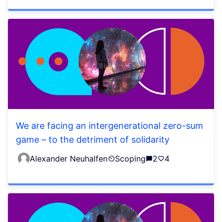
We are facing an intergenerational zero-sum
game – to the detriment of solidarity
Alexander Neuhalfen
Scoping
2
4