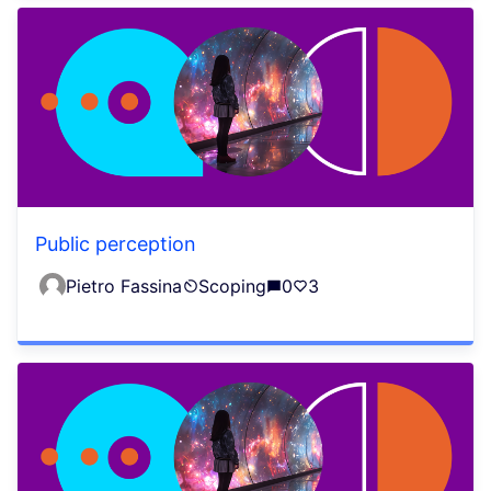
Public perception
Pietro Fassina
Scoping
0
3