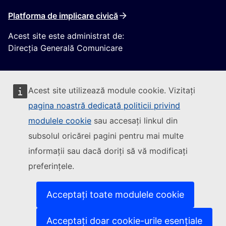
Platforma de implicare civică
Acest site este administrat de:
Direcția Generală Comunicare
Acest site utilizează module cookie. Vizitați
pagina noastră dedicată politicii privind
modulele cookie
sau accesați linkul din
Urmăriți Comisia Europeană
subsolul oricărei pagini pentru mai multe
informații sau dacă doriți să vă modificați
(Link extern)
Contactați-ne
preferințele.
(Link extern)
Semnalați o vulnerabilitate informatică
(Link extern)
Versiunile lingvistice ale site-urilor noastre
(Link extern)
Cookie-uri
Acceptați toate modulele cookie
(Link extern)
Politica de confidențialitate
(Link extern)
Aviz juridic
Acceptați doar cookie-urile esențiale