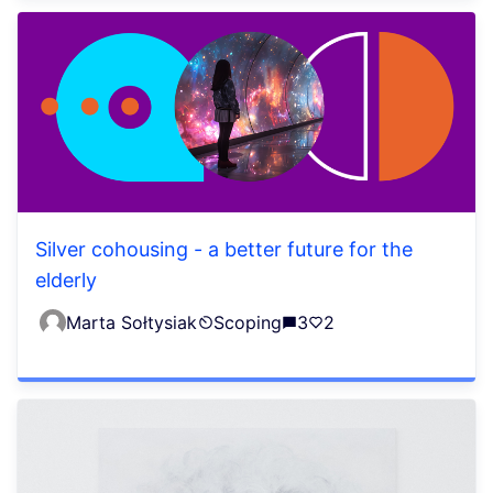
Silver cohousing - a better future for the
elderly
Marta Sołtysiak
Scoping
3
2