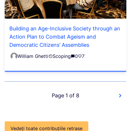
Building an Age-Inclusive Society through an
Action Plan to Combat Ageism and
Democratic Citizens’ Assemblies
William Ghetti
Scoping
0
7
Page 1 of 8
Vedeți toate contribuțiile retrase