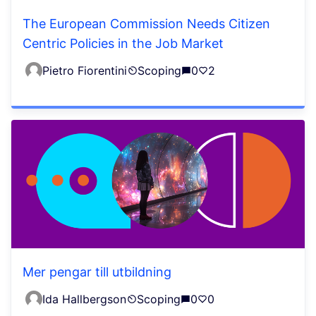
The European Commission Needs Citizen
Centric Policies in the Job Market
Pietro Fiorentini
Scoping
0
2
Mer pengar till utbildning
Ida Hallbergson
Scoping
0
0