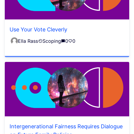
Use Your Vote Cleverly
Ella Rass
Scoping
0
0
Intergenerational Fairness Requires Dialogue