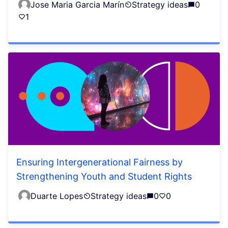
Jose Maria Garcia Marín
Strategy ideas
0
1
Ensuring Intergenerational Fairness by
Strengthening Youth and Student Rights
Duarte Lopes
Strategy ideas
0
0