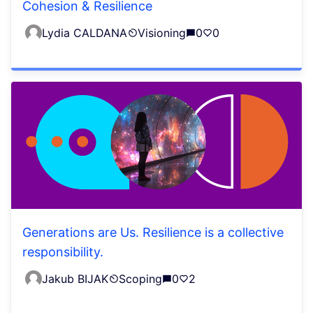
Cohesion & Resilience
Lydia CALDANA
Visioning
0
0
Generations are Us. Resilience is a collective
responsibility.
Jakub BIJAK
Scoping
0
2