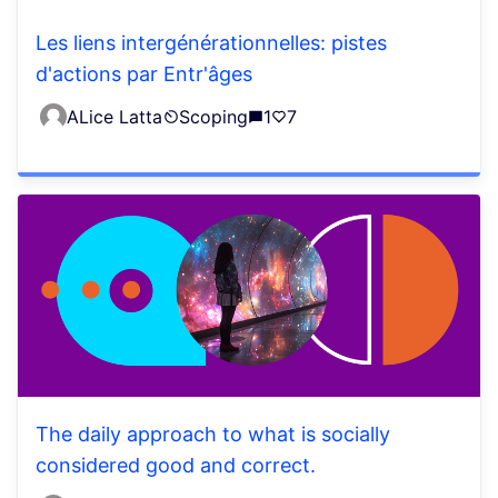
Les liens intergénérationnelles: pistes
d'actions par Entr'âges
ALice Latta
Scoping
1
7
The daily approach to what is socially
considered good and correct.