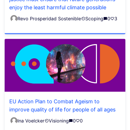
enjoy the least harmful climate possible
Revo Prosperidad Sostenible
Scoping
0
3
EU Action Plan to Combat Ageism to
improve quality of life for people of all ages
Ina Voelcker
Visioning
0
0