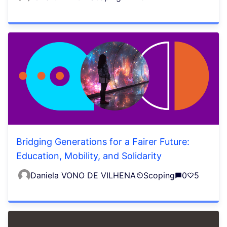
Bridging Generations for a Fairer Future:
Education, Mobility, and Solidarity
Daniela VONO DE VILHENA
Scoping
0
5