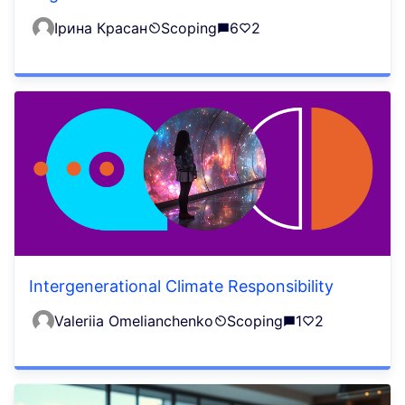
Ірина Красан
Scoping
6
2
Intergenerational Climate Responsibility
Valeriia Omelianchenko
Scoping
1
2