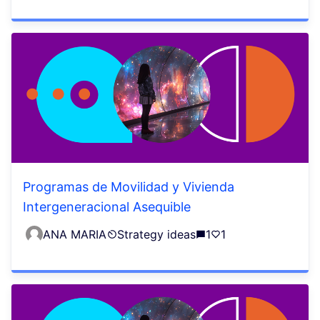
Programas de Movilidad y Vivienda
Intergeneracional Asequible
ANA MARIA
Strategy ideas
1
1