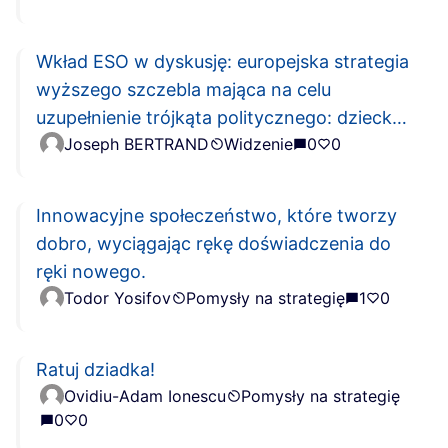
Wkład ESO w dyskusję: europejska strategia
wyższego szczebla mająca na celu
uzupełnienie trójkąta politycznego: dziecko /
Joseph BERTRAND
Widzenie
0
0
młodzież / senior
Innowacyjne społeczeństwo, które tworzy
dobro, wyciągając rękę doświadczenia do
ręki nowego.
Todor Yosifov
Pomysły na strategię
1
0
Ratuj dziadka!
Ovidiu-Adam Ionescu
Pomysły na strategię
0
0