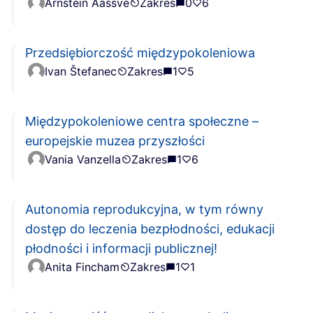
Arnstein Aassve
Zakres
0
6
Przedsiębiorczość międzypokoleniowa
Ivan Štefanec
Zakres
1
5
Międzypokoleniowe centra społeczne –
europejskie muzea przyszłości
Vania Vanzella
Zakres
1
6
Autonomia reprodukcyjna, w tym równy
dostęp do leczenia bezpłodności, edukacji
płodności i informacji publicznej!
Anita Fincham
Zakres
1
1