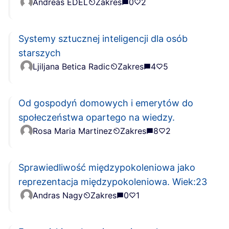
Andreas EDEL
Zakres
0
2
Systemy sztucznej inteligencji dla osób
starszych
Ljiljana Betica Radic
Zakres
4
5
Od gospodyń domowych i emerytów do
społeczeństwa opartego na wiedzy.
Rosa Maria Martinez
Zakres
8
2
Sprawiedliwość międzypokoleniowa jako
reprezentacja międzypokoleniowa. Wiek:23
Andras Nagy
Zakres
0
1