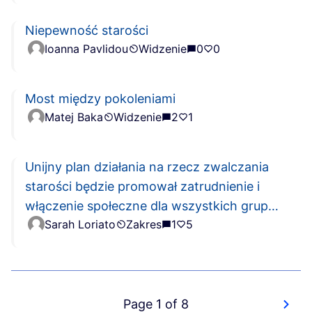
Niepewność starości
Ioanna Pavlidou
Widzenie
0
0
Most między pokoleniami
Matej Baka
Widzenie
2
1
Unijny plan działania na rzecz zwalczania
starości będzie promował zatrudnienie i
włączenie społeczne dla wszystkich grup
Sarah Loriato
Zakres
1
5
wiekowych
Page 1 of 8