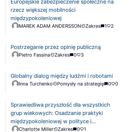
Europejskie zabezpieczenie społeczne na
rzecz większej mobilności
międzypokoleniowej
MAREK ADAM ANDERSSON
Zakres
1
2
Postrzeganie przez opinię publiczną
Pietro Fassina
Zakres
0
3
Globalny dialog między ludźmi i robotami
Inna Turchenko
Pomysły na strategię
0
0
Sprawiedliwa przyszłość dla wszystkich
grup wiekowych: Osadzanie praktyki
międzypokoleniowej w polityce i
Charlotte Miller
Zakres
0
1
społeczności