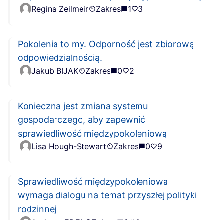
Regina Zeilmeir
Zakres
1
3
Pokolenia to my. Odporność jest zbiorową
odpowiedzialnością.
Jakub BIJAK
Zakres
0
2
Konieczna jest zmiana systemu
gospodarczego, aby zapewnić
sprawiedliwość międzypokoleniową
Lisa Hough-Stewart
Zakres
0
9
Sprawiedliwość międzypokoleniowa
wymaga dialogu na temat przyszłej polityki
rodzinnej