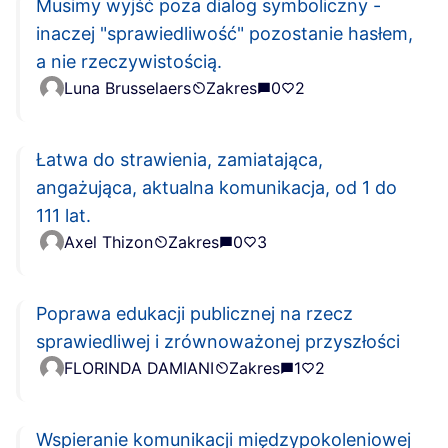
Musimy wyjść poza dialog symboliczny -
inaczej "sprawiedliwość" pozostanie hasłem,
a nie rzeczywistością.
Luna Brusselaers
Zakres
0
2
Łatwa do strawienia, zamiatająca,
angażująca, aktualna komunikacja, od 1 do
111 lat.
Axel Thizon
Zakres
0
3
Poprawa edukacji publicznej na rzecz
sprawiedliwej i zrównoważonej przyszłości
FLORINDA DAMIANI
Zakres
1
2
Wspieranie komunikacji międzypokoleniowej