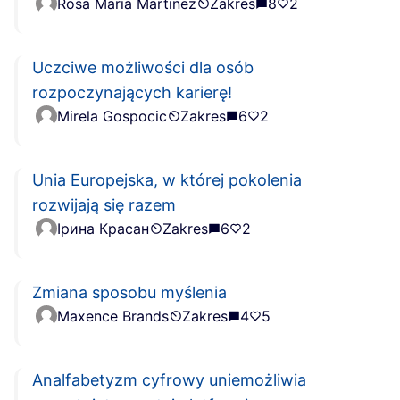
Rosa Maria Martinez
Zakres
8
2
Uczciwe możliwości dla osób
rozpoczynających karierę!
Mirela Gospocic
Zakres
6
2
Unia Europejska, w której pokolenia
rozwijają się razem
Ірина Красан
Zakres
6
2
Zmiana sposobu myślenia
Maxence Brands
Zakres
4
5
Analfabetyzm cyfrowy uniemożliwia