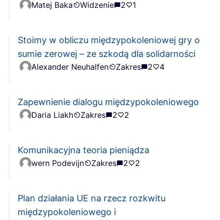
Matej Baka
Widzenie
2
1
Stoimy w obliczu międzypokoleniowej gry o
sumie zerowej – ze szkodą dla solidarności
Alexander Neuhalfen
Zakres
2
4
Zapewnienie dialogu międzypokoleniowego
Daria Liakh
Zakres
2
2
Komunikacyjna teoria pieniądza
wern Podevijn
Zakres
2
2
Plan działania UE na rzecz rozkwitu
międzypokoleniowego i