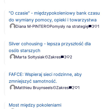
"O czasie" - międzypokoleniowy bank czasu
do wymiany pomocy, opieki i towarzystwa
Diana M-PINTER
Pomysły na strategię
3
1
Silver cohousing - lepsza przyszłość dla
osób starszych
Marta Sołtysiak
Zakres
3
2
FAFCE: Wspieraj sieci rodzinne, aby
zmniejszyć samotność.
Matthieu Bruynseels
Zakres
2
1
Most między pokoleniami