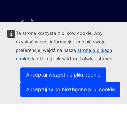
Ta strona korzysta z plików cookie. Aby
Obserwuj Komisję Europejską
uzyskać więcej informacji i zmienić swoje
preferencje, wejdź na naszą
stronę o plikach
(Link zewnętrzny)
Kontakt
cookie
lub kliknij link w którejkolwiek stopce.
(Link ze
Zgłoś lukę w zabezpieczeniach informatycznych
(Link zewn
Nasze strony w różnych wersjach językowych
(Link zewnętrzny)
Pliki cookie
Akceptuj wszystkie pliki cookie
(Link zewnętrzny)
Polityka prywatności
(Link zewnętrzny)
Zastrzeżenia prawne
Akceptuj tylko niezbędne pliki cookie
Dostępność treści