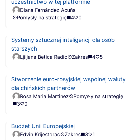
uczestnictwo w tej platformie
Diana Fernández Acuña
Pomysły na strategię
4
0
Systemy sztucznej inteligencji dla osób
starszych
Ljiljana Betica Radic
Zakres
4
5
Stworzenie euro-rosyjskiej wspólnej waluty
dla chińskich partnerów
Rosa Maria Martinez
Pomysły na strategię
3
0
Budżet Unii Europejskiej
Edvin Krijestorac
Zakres
3
1