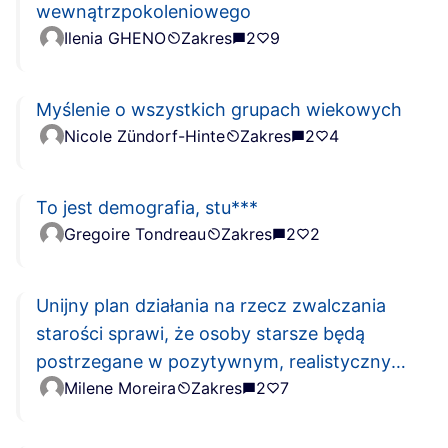
wewnątrzpokoleniowego
Ilenia GHENO
Zakres
2
9
Myślenie o wszystkich grupach wiekowych
Nicole Zündorf-Hinte
Zakres
2
4
To jest demografia, stu***
Gregoire Tondreau
Zakres
2
2
Unijny plan działania na rzecz zwalczania
starości sprawi, że osoby starsze będą
postrzegane w pozytywnym, realistycznym
Milene Moreira
Zakres
2
7
świetle, wolnym od stereotypów.