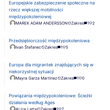
Europejskie zabezpieczenie społeczne na
rzecz większej mobilności
międzypokoleniowej
MAREK ADAM ANDERSSON
Zakres
1
2
Przedsiębiorczość międzypokoleniowa
Ivan Štefanec
Zakres
1
5
Europa dla migrantek znajdujących się w
niekorzystnej sytuacji
Mayra Garza Martinez
Zakres
1
0
Powiązania międzypokoleniowe: Ścieżki
działania według Ages
ALice Latta
Zakres
1
7