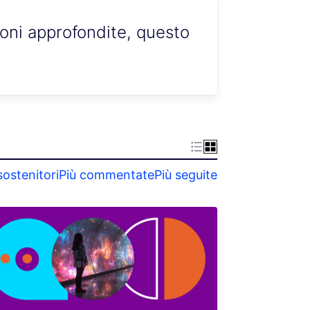
ioni approfondite, questo
sostenitori
Più commentate
Più seguite