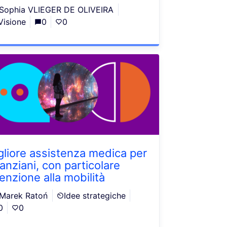
Sophia VLIEGER DE OLIVEIRA
Visione
0
0
gliore assistenza medica per
 anziani, con particolare
tenzione alla mobilità
Marek Ratoń
Idee strategiche
0
0