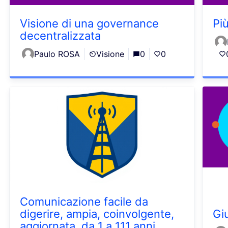
Visione di una governance
Più
decentralizzata
Paulo ROSA
Visione
0
0
Comunicazione facile da
digerire, ampia, coinvolgente,
Gi
aggiornata, da 1 a 111 anni.