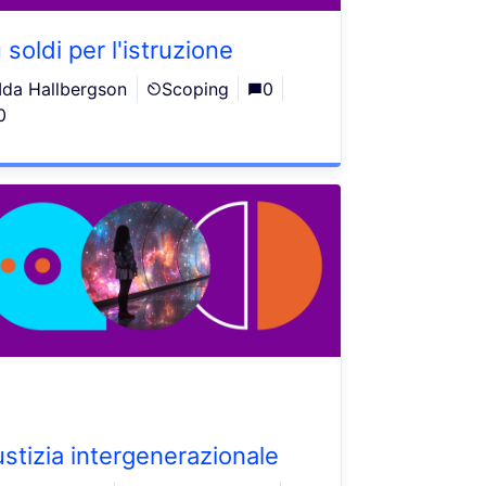
 soldi per l'istruzione
Ida Hallbergson
Scoping
0
0
ustizia intergenerazionale