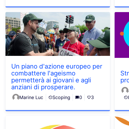
Un piano d'azione europeo per
combattere l'ageismo
St
permetterà ai giovani e agli
pr
anziani di prosperare.
Marine Luc
Scoping
0
3