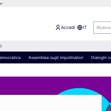
Accedi
IT
i
 democratica
Assemblea sugli impollinatori
Dialoghi co