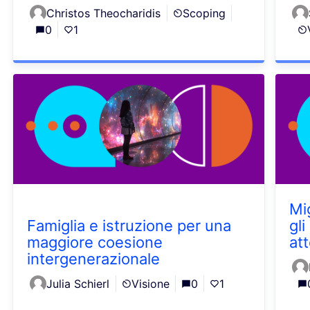
Christos Theocharidis
Scoping
0
1
Mi
Famiglia e istruzione per una
gli
maggiore coesione
at
intergenerazionale
Julia Schierl
Visione
0
1