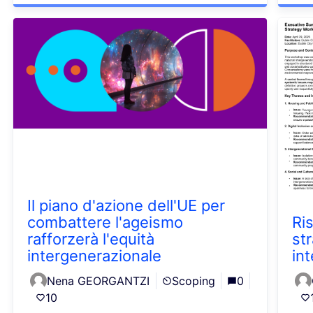
Il piano d'azione dell'UE per
combattere l'ageismo
Ris
rafforzerà l'equità
str
intergenerazionale
in
Nena GEORGANTZI
Scoping
0
10