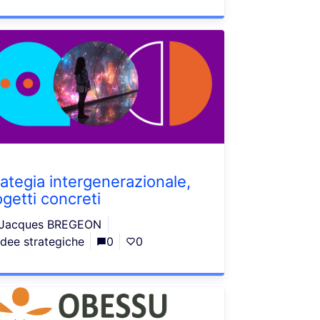
rategia intergenerazionale,
ogetti concreti
Jacques BREGEON
Idee strategiche
0
0