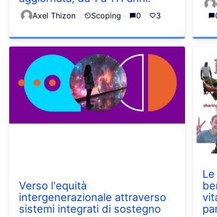
Axel Thizon
Scoping
0
3
Le
Verso l'equità
be
intergenerazionale attraverso
vi
sistemi integrati di sostegno
pa