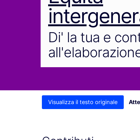
intergener
Di' la tua e con
all'elaborazione
Visualizza il testo originale
Att