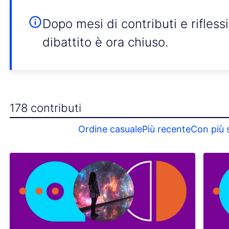
Dopo mesi di contributi e rifless
dibattito è ora chiuso.
178 contributi
Ordine casuale
Più recente
Con più 