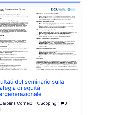
ultati del seminario sulla
ategia di equità
tergenerazionale
Carolina Cornejo
Scoping
0
1