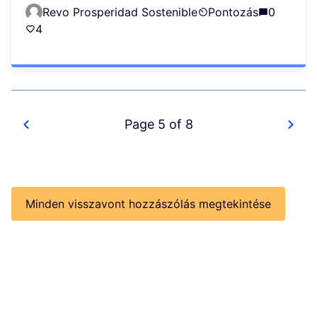
Revo Prosperidad Sostenible
Pontozás
0
4
Page 5 of 8
Minden visszavont hozzászólás megtekintése