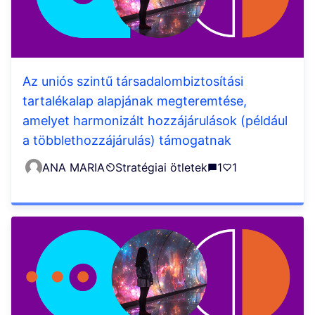
Az uniós szintű társadalombiztosítási
tartalékalap alapjának megteremtése,
amelyet harmonizált hozzájárulások (például
a többlethozzájárulás) támogatnak
ANA MARIA
Stratégiai ötletek
1
1