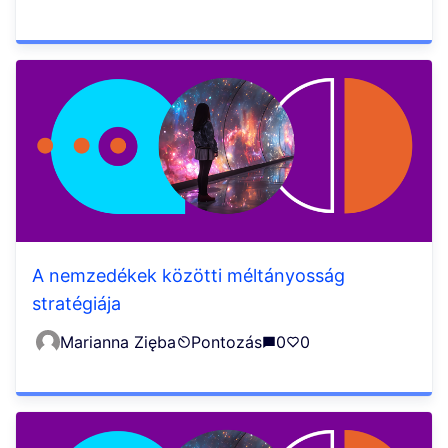
A nemzedékek közötti méltányosság
stratégiája
Marianna Zięba
Pontozás
0
0