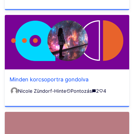
Minden korcsoportra gondolva
Nicole Zündorf-Hinte
Pontozás
2
4