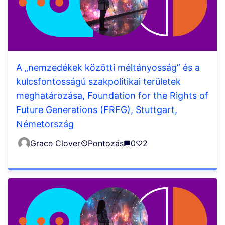
A „nemzedékek közötti méltányosság” és a
kulcsfontosságú szakpolitikai területek
meghatározása, Foundation for the Rights of
Future Generations (FRFG), Stuttgart,
Németország
Grace Clover
Pontozás
0
2