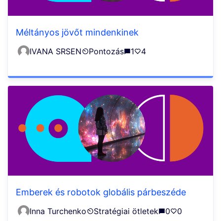
Méltányos jövőt mindenkinek
IVANA SRSEN
Pontozás
1
4
Emberek és robotok globális párbeszéde
Inna Turchenko
Stratégiai ötletek
0
0