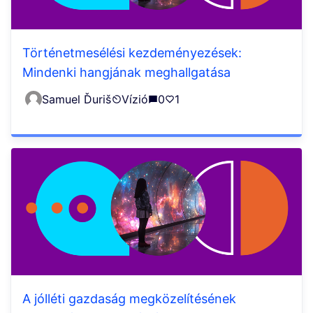
Történetmesélési kezdeményezések:
Mindenki hangjának meghallgatása
Samuel Ďuriš
Vízió
0
1
A jólléti gazdaság megközelítésének