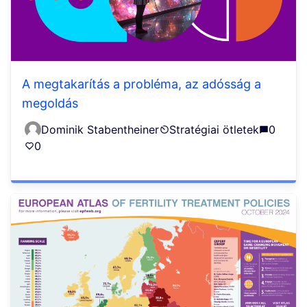
A megtakarítás a probléma, az adósság a
megoldás
Dominik Stabentheiner
Stratégiai ötletek
0
0