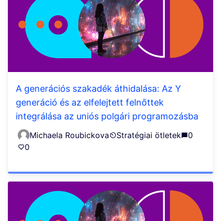
A generációs szakadék áthidalása: Az Y
generáció és az elfelejtett felnőttek
integrálása az uniós polgári programozásba
Michaela Roubickova
Stratégiai ötletek
0
0