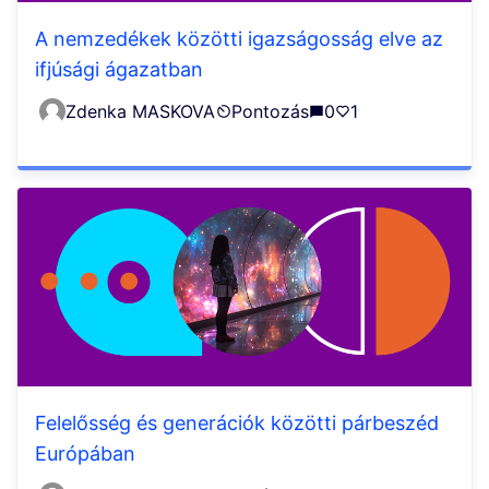
A nemzedékek közötti igazságosság elve az
ifjúsági ágazatban
Zdenka MASKOVA
Pontozás
0
1
Felelősség és generációk közötti párbeszéd
Európában