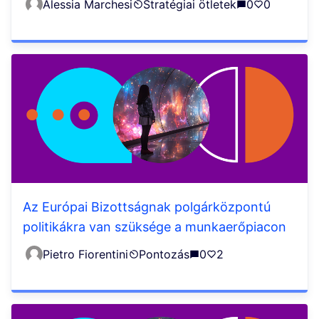
Alessia Marchesi
Stratégiai ötletek
0
0
Az Európai Bizottságnak polgárközpontú
politikákra van szüksége a munkaerőpiacon
Pietro Fiorentini
Pontozás
0
2