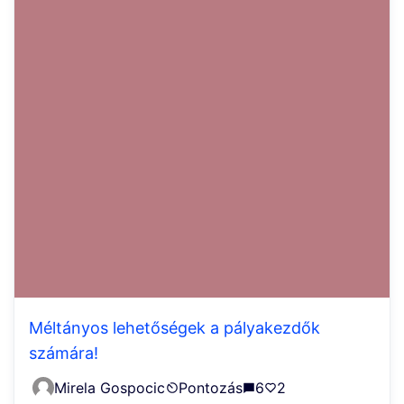
Méltányos lehetőségek a pályakezdők
számára!
Mirela Gospocic
Pontozás
6
2