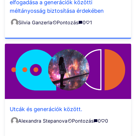
elfogadása a generációk közötti
méltányosság biztosítása érdekében
Silvia Ganzerla
Pontozás
0
1
Utcák és generációk között.
Alexandra Stepanova
Pontozás
0
0