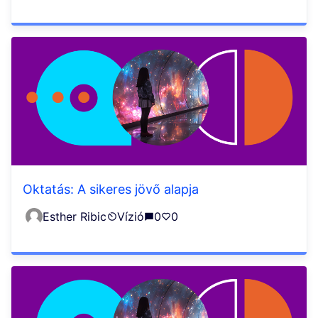
Oktatás: A sikeres jövő alapja
Esther Ribic
Vízió
0
0