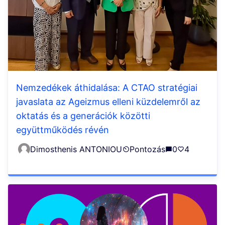
Nemzedékek áthidalása: A CTAO stratégiai
javaslata az Ageizmus elleni küzdelemről az
oktatás és a generációk közötti
együttműködés révén
Dimosthenis ANTONIOU
Pontozás
0
4