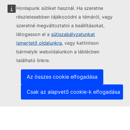
Honlapunk sütiket használ. Ha szeretne
részletesebben tájékozódni a témáról, vagy
szeretné megváltoztatni a beállításokat,
látogasson el a
sütiszabályzatunkat
Kövesse az Európai Bizottságot
ismertető oldalunkra
, vagy kattintson
bármelyik weboldalunkon a láblécben
(Külső hivatkozás)
Kapcsolatfelvétel
található linkre.
(Külső hivatkozás)
Informatikai sebezhetőség bejelentése
(Külső hivatkozás)
Nyelvek a weboldalainkon
(Külső hivatkozás)
Cookie-k
Az összes cookie elfogadása
(Külső hivatkozás)
Adatvédelem
(Külső hivatkozás)
Jogi nyilatkozat
Csak az alapvető cookie-k elfogadása
Hozzáférhetőség