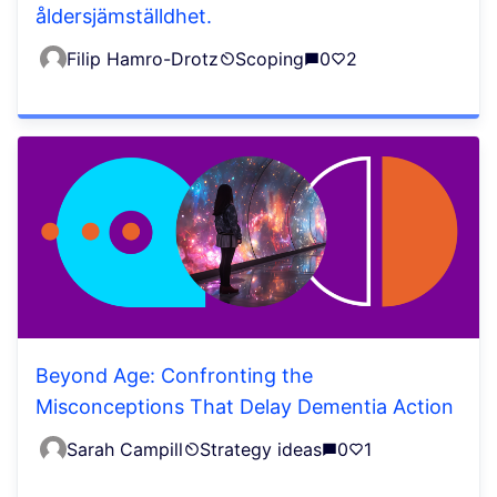
åldersjämställdhet.
Filip Hamro-Drotz
Scoping
0
2
Beyond Age: Confronting the
Misconceptions That Delay Dementia Action
Sarah Campill
Strategy ideas
0
1