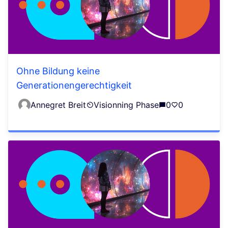
Ohne Bildung keine
Generationengerechtigkeit
Annegret Breit
Visionning Phase
0
0