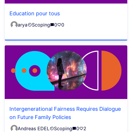
Education pour tous
arya
Scoping
0
0
Intergenerational Fairness Requires Dialogue
on Future Family Policies
Andreas EDEL
Scoping
0
2