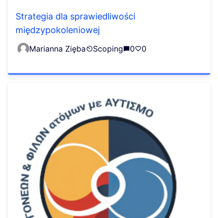
Strategia dla sprawiedliwości
międzypokoleniowej
Marianna Zięba
Scoping
0
0