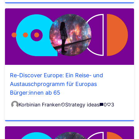
Re-Discover Europe: Ein Reise- und
Austauschprogramm für Europas
Bürger:innen ab 65
Korbinian Franken
Strategy ideas
0
3