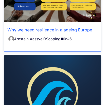
Why we need resilience in a ageing Europe
Arnstein Aassve
Scoping
0
6