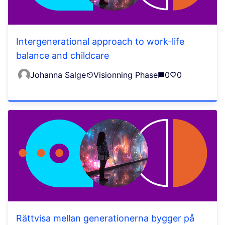
Intergenerational approach to work-life
balance and childcare
Johanna Salge
Visionning Phase
0
0
Rättvisa mellan generationerna bygger på