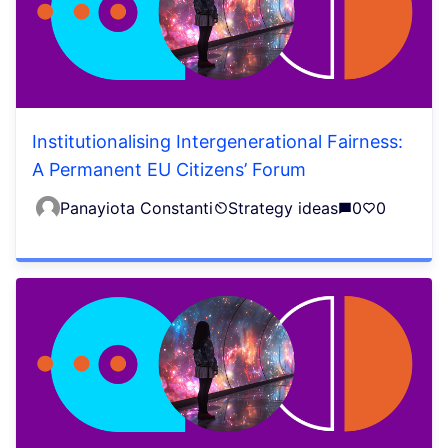
Institutionalising Intergenerational Fairness:
A Permanent EU Citizens’ Forum
Panayiota Constanti
Strategy ideas
0
0