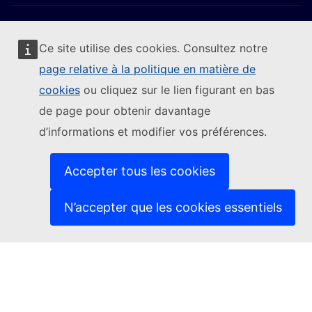
Ce site utilise des cookies. Consultez notre
page relative à la politique en matière de
Suivre la Commission européenne
cookies
ou cliquez sur le lien figurant en bas
de page pour obtenir davantage
(Lien externe)
Nous contacter
d’informations et modifier vos préférences.
(Lien externe)
Signaler une vulnérabilité informatique
(Lien externe)
Les langues sur nos sites web
(Lien externe)
Cookies
Accepter tous les cookies
(Lien externe)
Protection de la vie privée
(Lien externe)
Avis juridique
N’accepter que les cookies essentiels
Accessibilité