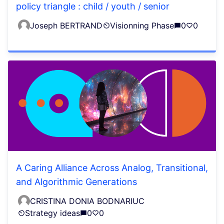
policy triangle : child / youth / senior
Joseph BERTRAND
Visionning Phase
0
0
A Caring Alliance Across Analog, Transitional,
and Algorithmic Generations
CRISTINA DONIA BODNARIUC
Strategy ideas
0
0