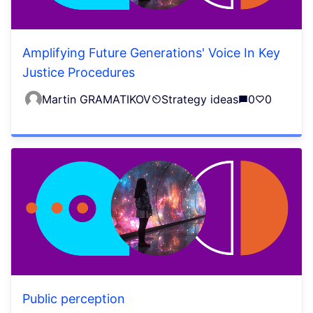
Amplifying Future Generations' Voice In Key
Justice Procedures
Martin GRAMATIKOV
Strategy ideas
0
0
Public perception