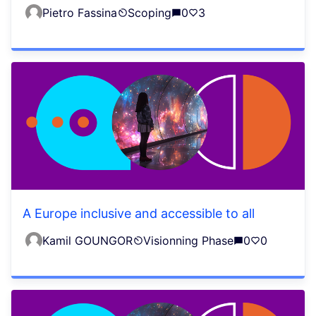
Pietro Fassina
Scoping
0
3
A Europe inclusive and accessible to all
Kamil GOUNGOR
Visionning Phase
0
0