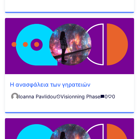
Η ανασφάλεια των γηρατειών
Ioanna Pavlidou
Visionning Phase
0
0