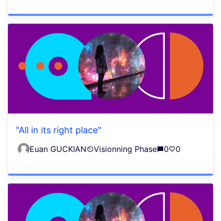
"All in its right place"
Euan GUCKIAN
Visionning Phase
0
0