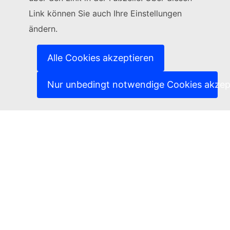
Link können Sie auch Ihre Einstellungen
(Externer Link)
Kontakt
ändern.
(Externer Link)
IT-Sicherheitslücke melden
(Externer Link)
Sprachen auf unseren Websites
(Externer Link)
Cookies
Alle Cookies akzeptieren
(Externer Link)
Schutz der Privatsphäre
(Externer Link)
Rechtlicher Hinweis
Nur unbedingt notwendige Cookies akzep
Zugänglichkeit