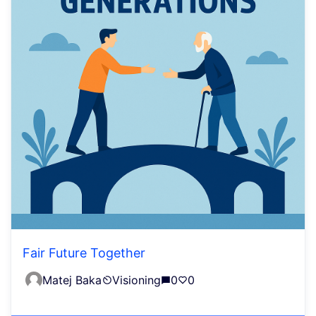
Fair Future Together
Matej Baka
Visioning
0
0