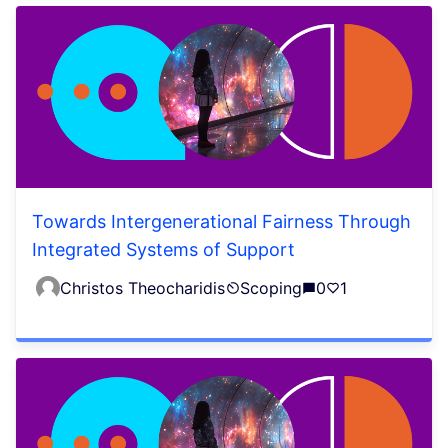
Towards Intergenerational Fairness Through
Integrated Systems of Support
Christos Theocharidis
Scoping
0
1