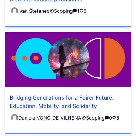
Ivan Štefanec
Scoping
1
5
Bridging Generations for a Fairer Future:
Education, Mobility, and Solidarity
Daniela VONO DE VILHENA
Scoping
0
5