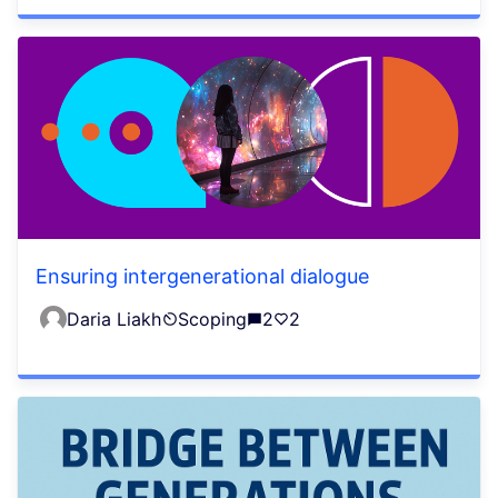
Ensuring intergenerational dialogue
Daria Liakh
Scoping
2
2