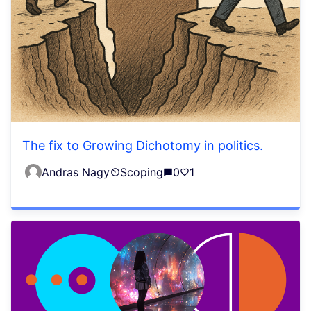
The fix to Growing Dichotomy in politics.
Andras Nagy
Scoping
0
1