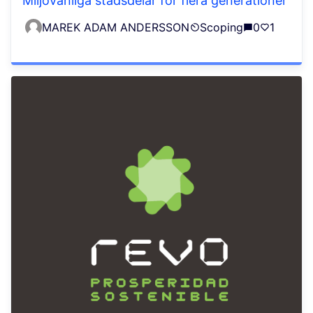
Miljövänliga stadsdelar för flera generationer
MAREK ADAM ANDERSSON
Scoping
0
1