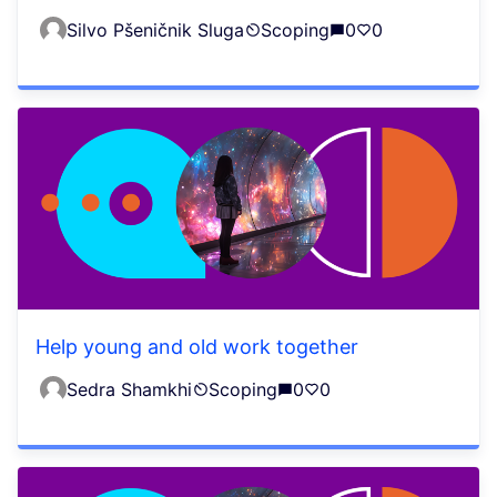
Silvo Pšeničnik Sluga
Scoping
0
0
Help young and old work together
Sedra Shamkhi
Scoping
0
0