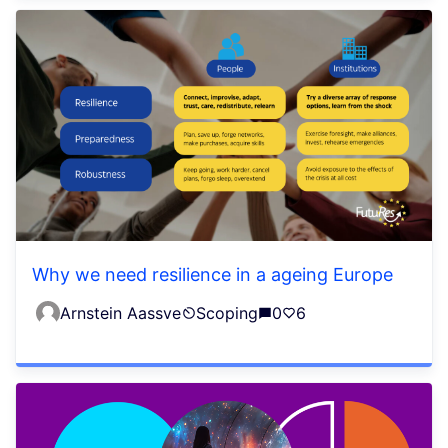
Why we need resilience in a ageing Europe
Arnstein Aassve
Scoping
0
6