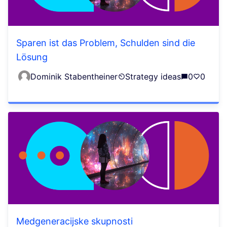
Sparen ist das Problem, Schulden sind die
Lösung
Dominik Stabentheiner
Strategy ideas
0
0
Medgeneracijske skupnosti