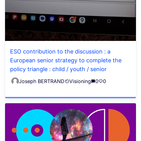
ESO contribution to the discussion : a
European senior strategy to complete the
policy triangle : child / youth / senior
Joseph BERTRAND
Visioning
0
0