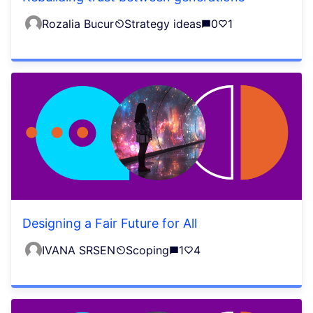
Rozalia Bucur
Strategy ideas
0
1
Designing a Fair Future for All
IVANA SRSEN
Scoping
1
4