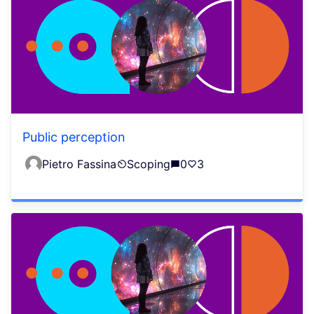
Public perception
Pietro Fassina
Scoping
0
3