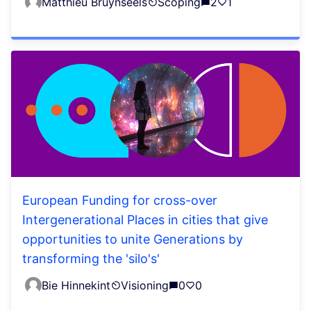
Matthieu Bruynseels
Scoping
2
1
European Funding for cross-over
Intergenerational Places in cities that give
opportunities to unite Generations by
transforming the 'silo's'
Bie Hinnekint
Visioning
0
0