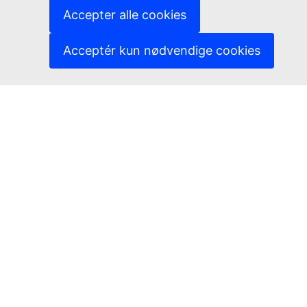
(Eksternt link)
Cookies
Accepter alle cookies
(Eksternt link)
Databeskyttelsespolitik
(Eksternt link)
Juridisk meddelelse
Acceptér kun nødvendige cookies
Tilgængelighed