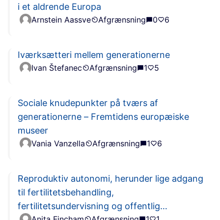
i et aldrende Europa
Arnstein Aassve
Afgrænsning
0
6
Iværksætteri mellem generationerne
Ivan Štefanec
Afgrænsning
1
5
Sociale knudepunkter på tværs af
generationerne – Fremtidens europæiske
museer
Vania Vanzella
Afgrænsning
1
6
Reproduktiv autonomi, herunder lige adgang
til fertilitetsbehandling,
fertilitetsundervisning og offentlig
Anita Fincham
Afgrænsning
1
1
information!