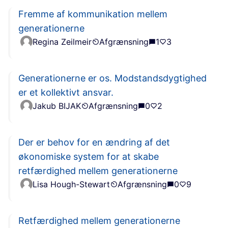
Fremme af kommunikation mellem
generationerne
Regina Zeilmeir
Afgrænsning
1
3
Generationerne er os. Modstandsdygtighed
er et kollektivt ansvar.
Jakub BIJAK
Afgrænsning
0
2
Der er behov for en ændring af det
økonomiske system for at skabe
retfærdighed mellem generationerne
Lisa Hough-Stewart
Afgrænsning
0
9
Retfærdighed mellem generationerne