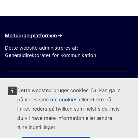
Medborgerplatformen
Dette website administreres af:
Generaldirektoratet for Kommunikation
Dette websted bruger cookies. Du kan gå in
på vores
side om cookies
eller klikke på
Følg Europa-Kommissionen
linket neders på hvilken som helst side, hvis
du vil have mere information eller ændre
(Eksternt link)
Kontakt os
dine indstillinger.
(Eksternt link)
Indberet en IT-sårbarhed
(Eksternt link)
Sprog på vores websites