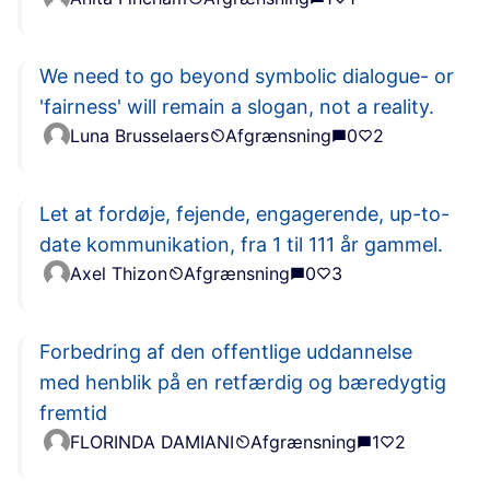
We need to go beyond symbolic dialogue- or
'fairness' will remain a slogan, not a reality.
Luna Brusselaers
Afgrænsning
0
2
Let at fordøje, fejende, engagerende, up-to-
date kommunikation, fra 1 til 111 år gammel.
Axel Thizon
Afgrænsning
0
3
Forbedring af den offentlige uddannelse
med henblik på en retfærdig og bæredygtig
fremtid
FLORINDA DAMIANI
Afgrænsning
1
2