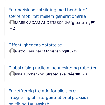
Europæisk social sikring med henblik på
større mobilitet mellem generationerne
MAREK ADAM ANDERSSON
Afgrænsning
1
2
Offentlighedens opfattelse
Pietro Fassina
Afgrænsning
0
3
Global dialog mellem mennesker og robotter
Inna Turchenko
Strategiske idéer
0
0
En retfærdig fremtid for alle aldre:
Integrering af intergenerationel praksis i
politik og fællesskab