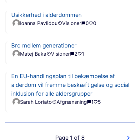
Usikkerhed i alderdommen
Ioanna Pavlidou
Visioner
0
0
Bro mellem generationer
Matej Baka
Visioner
2
1
En EU-handlingsplan til bekæmpelse af
alderdom vil fremme beskæftigelse og social
inklusion for alle aldersgrupper
Sarah Loriato
Afgrænsning
1
5
Page 1 of 8