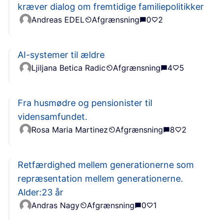
kræver dialog om fremtidige familiepolitikker
Andreas EDEL
Afgrænsning
0
2
AI-systemer til ældre
Ljiljana Betica Radic
Afgrænsning
4
5
Fra husmødre og pensionister til
vidensamfundet.
Rosa Maria Martinez
Afgrænsning
8
2
Retfærdighed mellem generationerne som
repræsentation mellem generationerne.
Alder:23 år
Andras Nagy
Afgrænsning
0
1