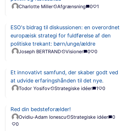
Charlotte Miller
Afgrænsning
0
1
ESO's bidrag til diskussionen: en overordnet
europæisk strategi for fuldførelse af den
politiske trekant: børn/unge/ældre
Joseph BERTRAND
Visioner
0
0
Et innovativt samfund, der skaber godt ved
at udvide erfaringshånden til det nye.
Todor Yosifov
Strategiske idéer
1
0
Red din bedsteforælder!
Ovidiu-Adam Ionescu
Strategiske idéer
0
0