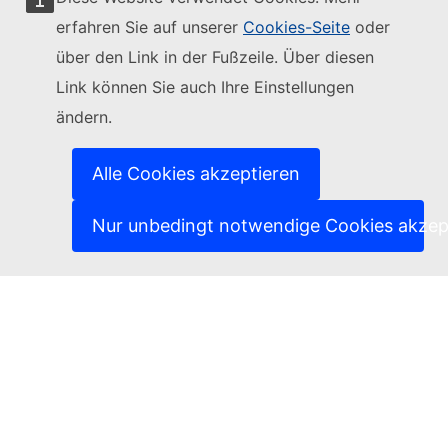
erfahren Sie auf unserer
Cookies-Seite
oder
über den Link in der Fußzeile. Über diesen
Link können Sie auch Ihre Einstellungen
ändern.
Folgen Sie der Europäischen Kommission
(Externer Link)
Kontakt
Alle Cookies akzeptieren
(Externer Link)
IT-Sicherheitslücke melden
(Externer Link)
Sprachen auf unseren Websites
Nur unbedingt notwendige Cookies akzep
(Externer Link)
Cookies
(Externer Link)
Schutz der Privatsphäre
(Externer Link)
Rechtlicher Hinweis
Zugänglichkeit