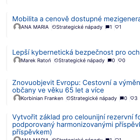
Mobilita a cenově dostupné mezigenera
ANA MARIA
Strategické nápady
1
1
Lepší kybernetická bezpečnost pro ochr
Marek Ratoń
Strategické nápady
0
0
Znovuobjevit Evropu: Cestovní a výmě
občany ve věku 65 let a více
Korbinian Franken
Strategické nápady
0
3
Vytvořit základ pro celounijní rezervní
podporovaný harmonizovanými příspěv
příspěvkem)
ANA MARIA
Strategické nápady
1
1