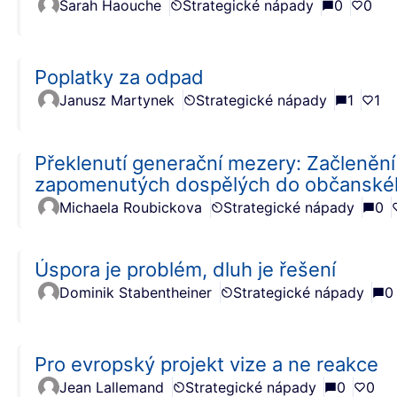
Sarah Haouche
Strategické nápady
0
0
Poplatky za odpad
Janusz Martynek
Strategické nápady
1
1
Překlenutí generační mezery: Začleněn
zapomenutých dospělých do občanské
Michaela Roubickova
Strategické nápady
0
Úspora je problém, dluh je řešení
Dominik Stabentheiner
Strategické nápady
0
Pro evropský projekt vize a ne reakce
Jean Lallemand
Strategické nápady
0
0