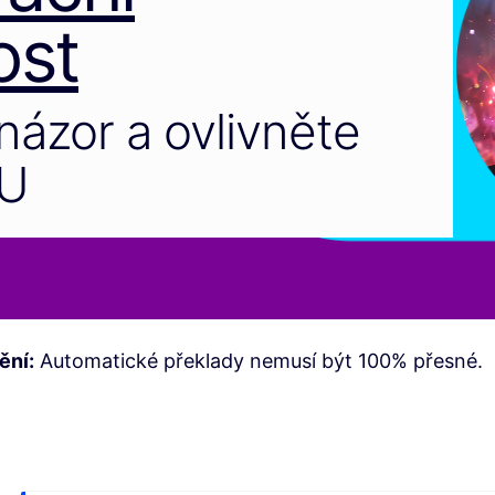
ost
názor a ovlivněte
EU
ění:
Automatické překlady nemusí být 100% přesné.