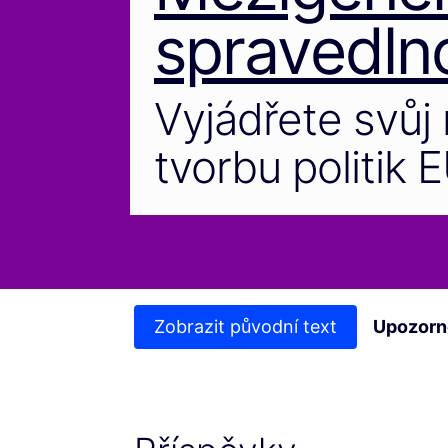
spravedln
Vyjádřete svůj 
tvorbu politik 
Zobrazit původní text
Upozorn