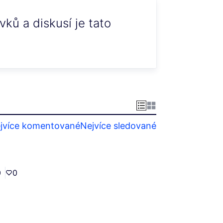
ků a diskusí je tato
jvíce komentované
Nejvíce sledované
0
0