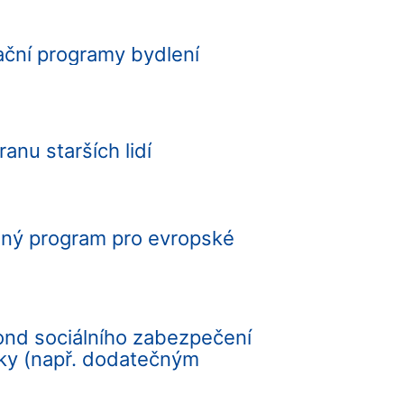
ční programy bydlení
anu starších lidí
nný program pro evropské
 fond sociálního zabezpečení
ky (např. dodatečným