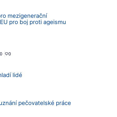
pro mezigenerační
 EU pro boj proti ageismu
0
0
ladí lidé
uznání pečovatelské práce