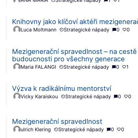
Knihovny jako klíčoví aktéři mezigenera
Luca Moltmann
Strategické nápady
0
0
Mezigenerační spravedlnost – na cestě 
budoucnosti pro všechny generace
Maria FALANGI
Strategické nápady
0
1
Výzva k radikálnímu mentorství
Vicky Karaiskou
Strategické nápady
0
0
Mezigenerační spravedlnost
ulrich Klering
Strategické nápady
0
0