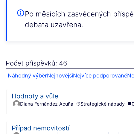
Po měsících zasvěcených příspěv
debata uzavřena.
Počet příspěvků: 46
Náhodný výběr
Nejnovější
Nejvíce podporované
Ne
Hodnoty a vůle
Diana Fernández Acuña
Strategické nápady
Případ nemovitostí