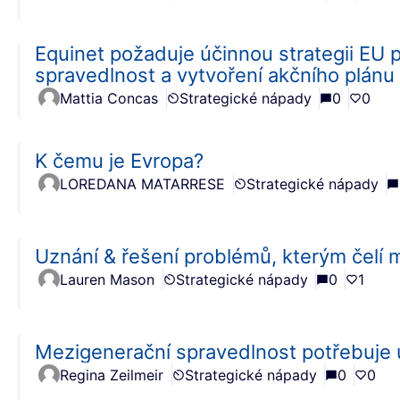
Equinet požaduje účinnou strategii EU 
spravedlnost a vytvoření akčního plánu
Mattia Concas
Strategické nápady
0
0
K čemu je Evropa?
LOREDANA MATARRESE
Strategické nápady
Uznání & řešení problémů, kterým čelí m
Lauren Mason
Strategické nápady
0
1
Mezigenerační spravedlnost potřebuje 
Regina Zeilmeir
Strategické nápady
0
0