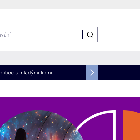
olitice s mladými lidmi