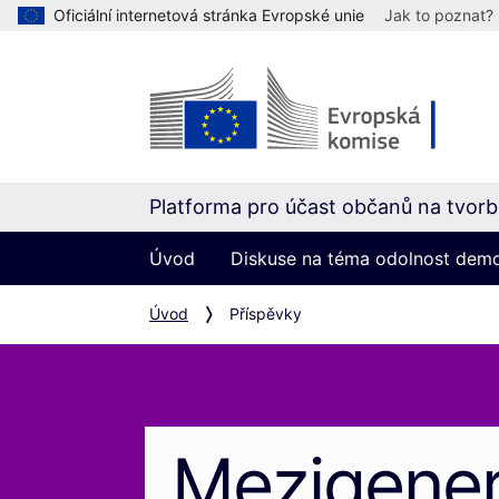
Oficiální internetová stránka Evropské unie
Jak to poznat?
Platforma pro účast občanů na tvorbě
Úvod
Diskuse na téma odolnost dem
Úvod
Příspěvky
Mezigener