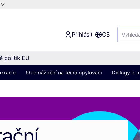
Přihlásit
CS
 politik EU
okracie
Shromáždění na téma opylovači
Dialogy o p
ační