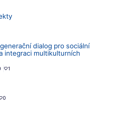
ekty
0
enerační dialog pro sociální
 integraci multikulturních
0
1
0