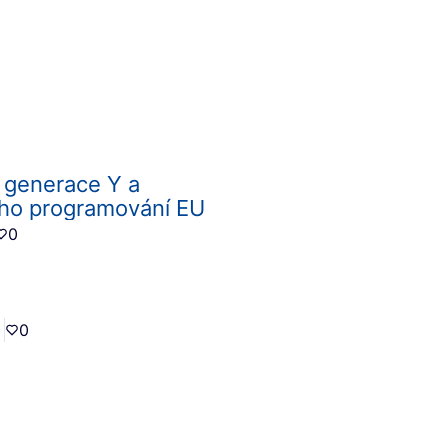
í generace Y a
ho programování EU
0
0