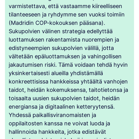
varmistettava, että vastaamme kiireelliseen
tilanteeseen ja ryhdymme sen vuoksi toimiin
(Madridin COP-kokouksen pääsana).
Sukupolvien välinen strategia edellyttää
luottamuksen rakentamista nuorempien ja
edistyneempien sukupolvien välillä, jotta
vältetään epäluottamuksen ja vahingollisen
jakautumisen riski. Tämä voidaan tehdä hyvin
yksinkertaisesti alueilla yhdistämällä
konkreettisissa hankkeissa yhtäältä vanhojen
taidot, heidän kokemuksensa, taitotietonsa ja
toisaalta uusien sukupolvien taidot, heidän
energiansa ja digitaalinen ketteryytensä.
Yhdessä paikallisviranomaisten ja
oppilaitosten kanssa ne voivat luoda ja
hallinnoida hankkeita, jotka edistävät