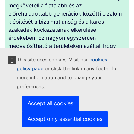
megköveteli a fiatalabb és az
előrehaladottabb generációk közötti bizalom
kiépítését a bizalmatlanság és a káros
szakadék kockázatának elkerülése
érdekében. Ez nagyon egyszerűen
megvalósítható a területeken azáltal, hogy
konkrét projektekben ötvözik egyrészt a
This site uses cookies. Visit our
cookies
régiek készségeit, tapasztalataikat, know-
policy page
or click the link in any footer for
how-jukat, másrészt az új generációk
more information and to change your
készségeit, energiájukat, digitális agilitásukat.
Együttesen, a helyi hatóságokkal és az
preferences.
oktatási intézményekkel együttműködve
olyan projekteket hozhatnak létre és
Accept all cookies
irányíthatnak, amelyek hozzájárulnak a
területi rezilienciához és a társadalmi
Accept only essential cookies
kohézióhoz. E projektek némelyike