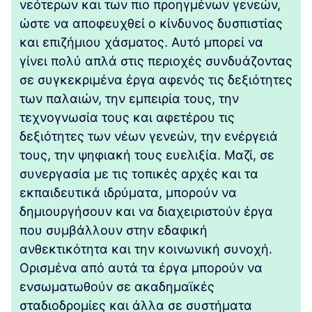
νεότερων και των πιο προηγμένων γενεών,
ώστε να αποφευχθεί ο κίνδυνος δυσπιστίας
και επιζήμιου χάσματος. Αυτό μπορεί να
γίνει πολύ απλά στις περιοχές συνδυάζοντας
σε συγκεκριμένα έργα αφενός τις δεξιότητες
των παλαιών, την εμπειρία τους, την
τεχνογνωσία τους και αφετέρου τις
δεξιότητες των νέων γενεών, την ενέργειά
τους, την ψηφιακή τους ευελιξία. Μαζί, σε
συνεργασία με τις τοπικές αρχές και τα
εκπαιδευτικά ιδρύματα, μπορούν να
δημιουργήσουν και να διαχειριστούν έργα
που συμβάλλουν στην εδαφική
ανθεκτικότητα και την κοινωνική συνοχή.
Ορισμένα από αυτά τα έργα μπορούν να
ενσωματωθούν σε ακαδημαϊκές
σταδιοδρομίες και άλλα σε συστήματα