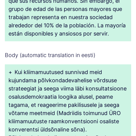
que sus recursos humanos. Sin embargo, el
grupo de edad de las personas mayores que
trabajan representa en nuestra sociedad
alrededor del 10% de la población. La mayoría
están disponibles y ansiosos por servir.
Body (automatic translation in eesti)
+
Kui kliimamuutused sunnivad meid
kujundama põlvkondadevahelise võrdsuse
strateegiat ja seega viima läbi konsultatsioone
osalusdemokraatia loogika alusel, peame
tagama, et reageerime pakilisusele ja seega
võtame meetmeid (Madriidis toimunud ÜRO
kliimamuutuste raamkonventsiooni osaliste
konverentsi üldsõnaline sõna).