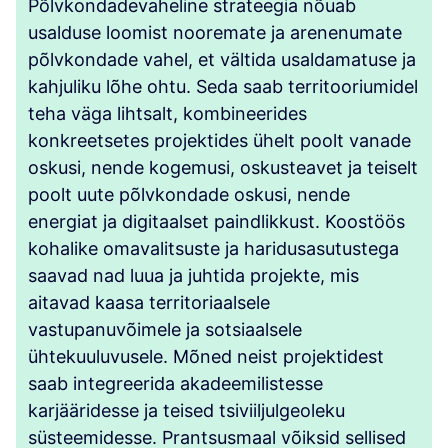
Põlvkondadevaheline strateegia nõuab
usalduse loomist nooremate ja arenenumate
põlvkondade vahel, et vältida usaldamatuse ja
kahjuliku lõhe ohtu. Seda saab territooriumidel
teha väga lihtsalt, kombineerides
konkreetsetes projektides ühelt poolt vanade
oskusi, nende kogemusi, oskusteavet ja teiselt
poolt uute põlvkondade oskusi, nende
energiat ja digitaalset paindlikkust. Koostöös
kohalike omavalitsuste ja haridusasutustega
saavad nad luua ja juhtida projekte, mis
aitavad kaasa territoriaalsele
vastupanuvõimele ja sotsiaalsele
ühtekuuluvusele. Mõned neist projektidest
saab integreerida akadeemilistesse
karjääridesse ja teised tsiviiljulgeoleku
süsteemidesse. Prantsusmaal võiksid sellised