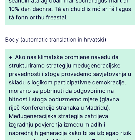
seanóirí atá ag obair inár sochaí agus thart ar
10% den daonra. Tá an chuid is mó ar fáil agus
tá fonn orthu freastal.
Body (automatic translation in hrvatski)
+
Ako nas klimatske promjene navedu da
strukturiramo strategiju međugeneracijske
pravednosti i stoga provedemo savjetovanja u
skladu s logikom participativne demokracije,
moramo se pobrinuti da odgovorimo na
hitnost i stoga poduzmemo mjere (glavna
riječ Konferencije stranaka u Madridu).
Međugeneracijska strategija zahtijeva
izgradnju povjerenja između mlađih i
naprednijih generacija kako bi se izbjegao rizik