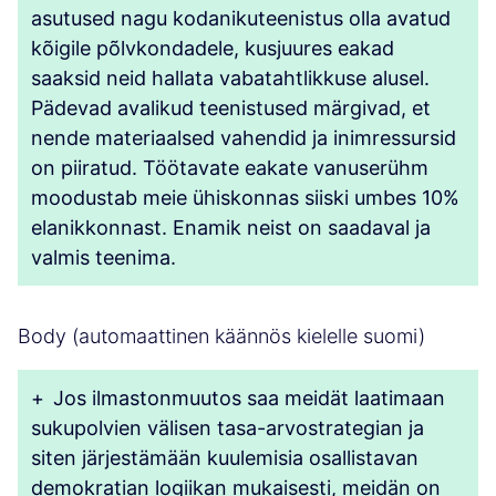
asutused nagu kodanikuteenistus olla avatud
kõigile põlvkondadele, kusjuures eakad
saaksid neid hallata vabatahtlikkuse alusel.
Pädevad avalikud teenistused märgivad, et
nende materiaalsed vahendid ja inimressursid
on piiratud. Töötavate eakate vanuserühm
moodustab meie ühiskonnas siiski umbes 10%
elanikkonnast. Enamik neist on saadaval ja
valmis teenima.
Body (automaattinen käännös kielelle suomi)
+
Jos ilmastonmuutos saa meidät laatimaan
sukupolvien välisen tasa-arvostrategian ja
siten järjestämään kuulemisia osallistavan
demokratian logiikan mukaisesti, meidän on