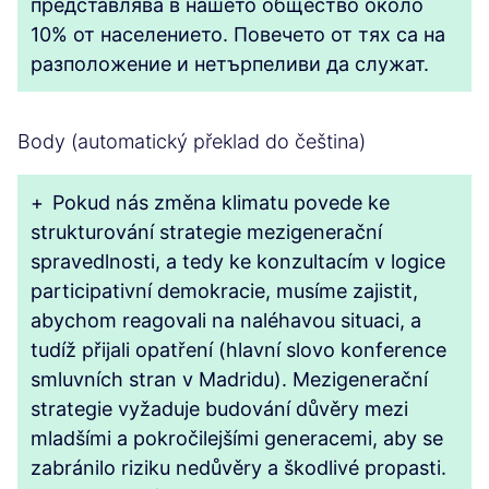
представлява в нашето общество около
10% от населението. Повечето от тях са на
разположение и нетърпеливи да служат.
Body (automatický překlad do čeština)
+
Pokud nás změna klimatu povede ke
strukturování strategie mezigenerační
spravedlnosti, a tedy ke konzultacím v logice
participativní demokracie, musíme zajistit,
abychom reagovali na naléhavou situaci, a
tudíž přijali opatření (hlavní slovo konference
smluvních stran v Madridu). Mezigenerační
strategie vyžaduje budování důvěry mezi
mladšími a pokročilejšími generacemi, aby se
zabránilo riziku nedůvěry a škodlivé propasti.