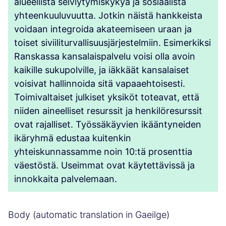
alueellista selviytymiskykyä ja sosiaalista
yhteenkuuluvuutta. Jotkin näistä hankkeista
voidaan integroida akateemiseen uraan ja
toiset siviiliturvallisuusjärjestelmiin. Esimerkiksi
Ranskassa kansalaispalvelu voisi olla avoin
kaikille sukupolville, ja iäkkäät kansalaiset
voisivat hallinnoida sitä vapaaehtoisesti.
Toimivaltaiset julkiset yksiköt toteavat, että
niiden aineelliset resurssit ja henkilöresurssit
ovat rajalliset. Työssäkäyvien ikääntyneiden
ikäryhmä edustaa kuitenkin
yhteiskunnassamme noin 10:tä prosenttia
väestöstä. Useimmat ovat käytettävissä ja
innokkaita palvelemaan.
Body (automatic translation in Gaeilge)