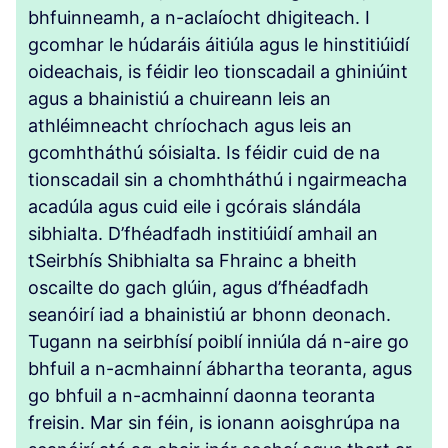
bhfuinneamh, a n-aclaíocht dhigiteach. I
gcomhar le húdaráis áitiúla agus le hinstitiúidí
oideachais, is féidir leo tionscadail a ghiniúint
agus a bhainistiú a chuireann leis an
athléimneacht chríochach agus leis an
gcomhtháthú sóisialta. Is féidir cuid de na
tionscadail sin a chomhtháthú i ngairmeacha
acadúla agus cuid eile i gcórais slándála
sibhialta. D’fhéadfadh institiúidí amhail an
tSeirbhís Shibhialta sa Fhrainc a bheith
oscailte do gach glúin, agus d’fhéadfadh
seanóirí iad a bhainistiú ar bhonn deonach.
Tugann na seirbhísí poiblí inniúla dá n-aire go
bhfuil a n-acmhainní ábhartha teoranta, agus
go bhfuil a n-acmhainní daonna teoranta
freisin. Mar sin féin, is ionann aoisghrúpa na