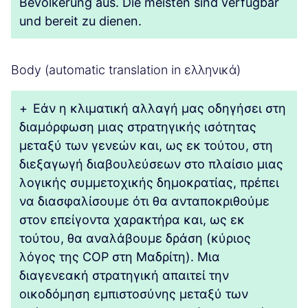
Bevölkerung aus. Die meisten sind verfügbar
und bereit zu dienen.
Body (automatic translation in ελληνικά)
+
Εάν η κλιματική αλλαγή μας οδηγήσει στη
διαμόρφωση μιας στρατηγικής ισότητας
μεταξύ των γενεών και, ως εκ τούτου, στη
διεξαγωγή διαβουλεύσεων στο πλαίσιο μιας
λογικής συμμετοχικής δημοκρατίας, πρέπει
να διασφαλίσουμε ότι θα ανταποκριθούμε
στον επείγοντα χαρακτήρα και, ως εκ
τούτου, θα αναλάβουμε δράση (κύριος
λόγος της COP στη Μαδρίτη). Μια
διαγενεακή στρατηγική απαιτεί την
οικοδόμηση εμπιστοσύνης μεταξύ των