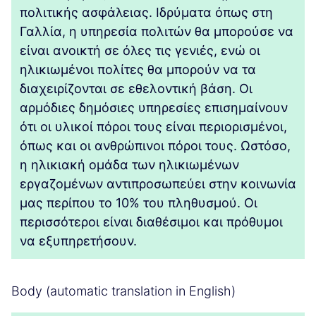
πολιτικής ασφάλειας. Ιδρύματα όπως στη
Γαλλία, η υπηρεσία πολιτών θα μπορούσε να
είναι ανοικτή σε όλες τις γενιές, ενώ οι
ηλικιωμένοι πολίτες θα μπορούν να τα
διαχειρίζονται σε εθελοντική βάση. Οι
αρμόδιες δημόσιες υπηρεσίες επισημαίνουν
ότι οι υλικοί πόροι τους είναι περιορισμένοι,
όπως και οι ανθρώπινοι πόροι τους. Ωστόσο,
η ηλικιακή ομάδα των ηλικιωμένων
εργαζομένων αντιπροσωπεύει στην κοινωνία
μας περίπου το 10% του πληθυσμού. Οι
περισσότεροι είναι διαθέσιμοι και πρόθυμοι
να εξυπηρετήσουν.
Body (automatic translation in English)