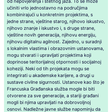
od nepovjerenja i štetnog jaza. To se može
učiniti vrlo jednostavno na područjima
kombinirajući u konkretnim projektima, s
jedne strane, vještine starog, njihovo iskustvo,
njihovo znanje i iskustvo i, s druge strane,
vještine novih generacija, njihovu energiju,
njihovu digitalnu agilnost. Zajedno, u suradnji
s lokalnim vlastima i obrazovnim ustanovama,
mogu stvarati i upravljati projektima koji
doprinose teritorijalnoj otpornosti i socijalnoj
koheziji. Neki od tih projekata mogu se
integrirati u akademske karijere, a drugi u
sustave civilne sigurnosti. Ustanove kao što je
Francuska Građanska služba mogle bi biti
otvorene za sve generacije, a stariji građani
mogli bi njima upravljati na dobrovoljnoj
osnovi. Nadležne javne službe napominju da