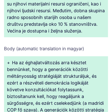
su njihovi materijalni resursi ograničeni, kao i
njihovi ljudski resursi. Međutim, dobna skupina
radno sposobnih starijih osoba u našem
društvu predstavlja oko 10 % stanovništva.
Većina je dostupna i željna služenja.
Body (automatic translation in magyar)
+
Ha az éghajlatváltozás arra késztet
bennünket, hogy a generációk közötti
méltányosság stratégiáját strukturáljuk, és
ezért a részvételi demokrácia logikáját
követve konzultációkat folytassunk,
biztosítanunk kell, hogy reagáljunk a
sürgősségre, és ezért cselekedjünk (a madridi
COP fő szava). A generációk közötti stratégia