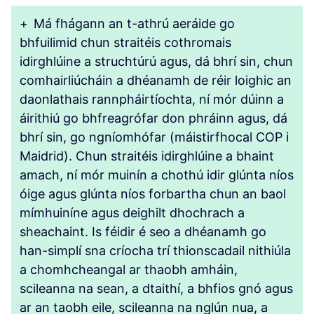
+
Má fhágann an t-athrú aeráide go
bhfuilimid chun straitéis cothromais
idirghlúine a struchtúrú agus, dá bhrí sin, chun
comhairliúcháin a dhéanamh de réir loighic an
daonlathais rannpháirtíochta, ní mór dúinn a
áirithiú go bhfreagrófar don phráinn agus, dá
bhrí sin, go ngníomhófar (máistirfhocal COP i
Maidrid). Chun straitéis idirghlúine a bhaint
amach, ní mór muinín a chothú idir glúnta níos
óige agus glúnta níos forbartha chun an baol
mímhuiníne agus deighilt dhochrach a
sheachaint. Is féidir é seo a dhéanamh go
han-simplí sna críocha trí thionscadail nithiúla
a chomhcheangal ar thaobh amháin,
scileanna na sean, a dtaithí, a bhfios gnó agus
ar an taobh eile, scileanna na nglún nua, a