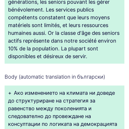
générations, les seniors pouvant les gérer
bénévolement. Les services publics
compétents constatent que leurs moyens
matériels sont limités, et leurs ressources
humaines aussi. Or la classe d'âge des seniors
actifs représente dans notre société environ
10% de la population. La plupart sont
disponibles et désireux de servir.
Body (automatic translation in български)
+
Ако изменението на климата ни доведе
до структуриране на стратегия за
равенство между поколенията и
следователно до провеждане на
консултации по логиката на демокрацията