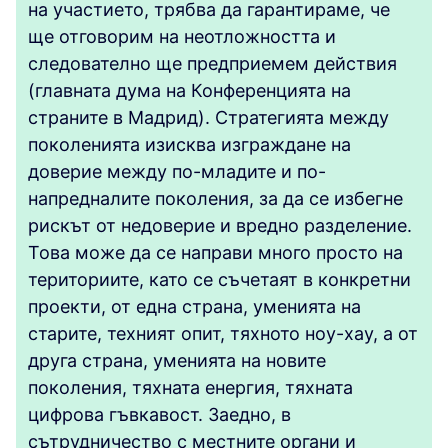
на участието, трябва да гарантираме, че
ще отговорим на неотложността и
следователно ще предприемем действия
(главната дума на Конференцията на
страните в Мадрид). Стратегията между
поколенията изисква изграждане на
доверие между по-младите и по-
напредналите поколения, за да се избегне
рискът от недоверие и вредно разделение.
Това може да се направи много просто на
териториите, като се съчетаят в конкретни
проекти, от една страна, уменията на
старите, техният опит, тяхното ноу-хау, а от
друга страна, уменията на новите
поколения, тяхната енергия, тяхната
цифрова гъвкавост. Заедно, в
сътрудничество с местните органи и