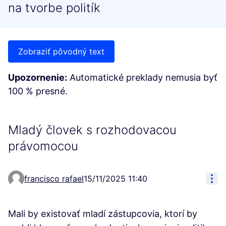
na tvorbe politík
Zobraziť pôvodný text
Upozornenie:
Automatické preklady nemusia byť
100 % presné.
Mladý človek s rozhodovacou
právomocou
Res
francisco rafael
15/11/2025 11:40
Mali by existovať mladí zástupcovia, ktorí by