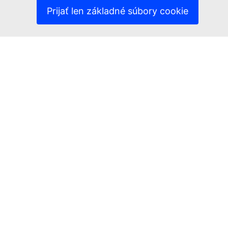
(Externý odkaz)
Právne upozornenie
Prijať len základné súbory cookie
Prístupnosť