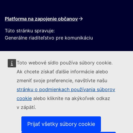
Platforma na zapojenie občanov
Túto stránku spravuje:
Generálne riaditeľstvo pre komunikáciu
Toto webové sídlo používa súbory cookie.
Ak chcete získať ďalšie informácie alebo
zmeniť svoje preferencie, navštívte našu
Sledujte Európsku komisiu
stránku o podmienkach používania súborov
cookie
alebo kliknite na akýkoľvek odkaz
(Externý odkaz)
Kontakt
v zápätí.
(Externý odkaz)
Nahlásiť IT zraniteľnosť
(Externý odkaz)
Jazyky na našich webových stránkach
(Externý odkaz)
Súbory cookies
Prijať všetky súbory cookie
(Externý odkaz)
Politika ochrany osobných údajov