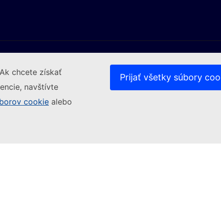
Ak chcete získať
Prijať všetky súbory coo
encie, navštívte
borov cookie
(Externý odkaz)
alebo
Kontakt
(Externý odkaz)
(Externý odkaz)
ch webových stránkach
Súbory cookies
Politika ochran