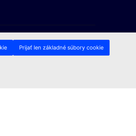
kie
Prijať len základné súbory cookie
(Externý odkaz)
y osobných údajov