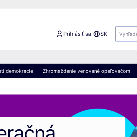
Prihlásiť sa
SK
sti demokracie
Zhromaždenie venované opeľovačom
eračná