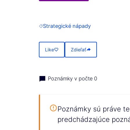
(Opens in new tab)
Strategické nápady
Filter results for: Strategické nápady
Like
Zdieľať
Poznámky v počte 0
Poznámky sú práve te
predchádzajúce pozn