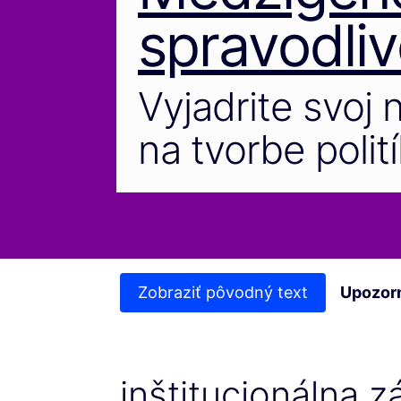
spravodliv
Vyjadrite svoj 
na tvorbe polití
Zobraziť pôvodný text
Upozor
inštitucionálna 