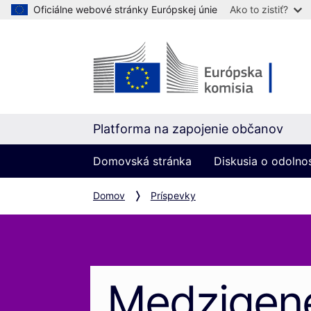
Oficiálne webové stránky Európskej únie
Ako to zistiť?
Platforma na zapojenie občanov
Domovská stránka
Diskusia o odolno
Domov
Príspevky
Medzigen