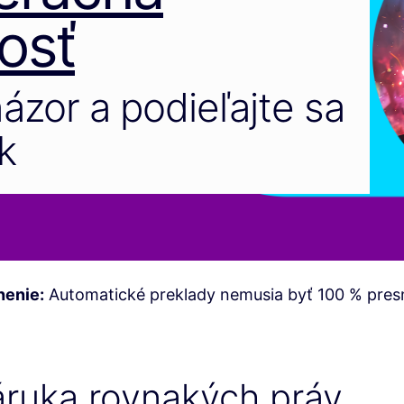
osť
názor a podieľajte sa
k
nenie:
Automatické preklady nemusia byť 100 % pres
záruka rovnakých práv