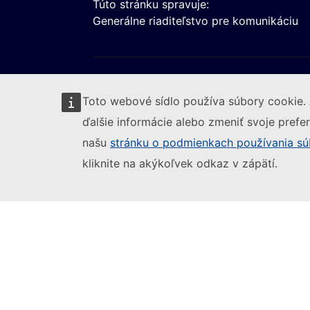
Túto stránku spravuje:
Generálne riaditeľstvo pre komunikáciu
Toto webové sídlo používa súbory cookie. 
ďalšie informácie alebo zmeniť svoje prefer
našu
stránku o podmienkach používania sú
Sledujte Európsku komisiu
(Externý odkaz)
Nahlásiť IT zraniteľnosť
Jazyky na naši
kliknite na akýkoľvek odkaz v zápätí.
(Externý odkaz)
Právne upozornenie
Prístupnosť