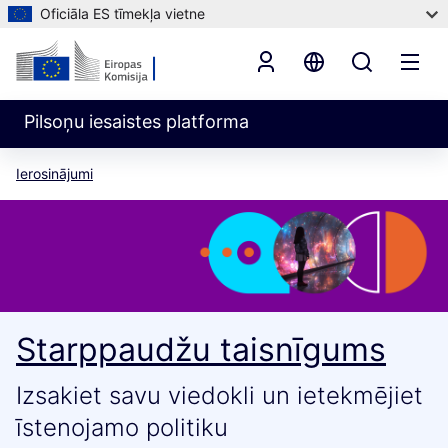
Oficiāla ES tīmekļa vietne
Pilsoņu iesaistes platforma
Ierosinājumi
Starppaudžu taisnīgums
Izsakiet savu viedokli un ietekmējiet
īstenojamo politiku