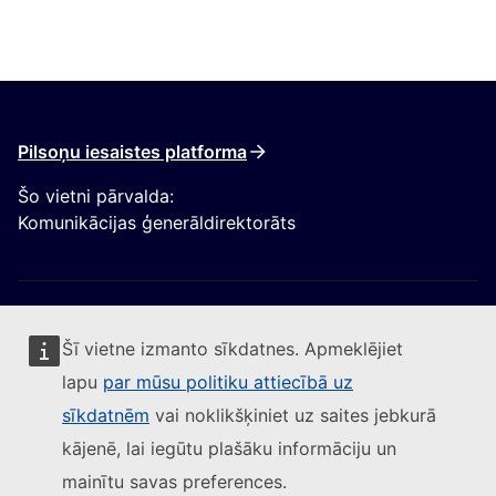
Pilsoņu iesaistes platforma
Šo vietni pārvalda:
Komunikācijas ģenerāldirektorāts
Šī vietne izmanto sīkdatnes. Apmeklējiet
lapu
par mūsu politiku attiecībā uz
Sekojiet Eiropas Komisijai
sīkdatnēm
vai noklikšķiniet uz saites jebkurā
kājenē, lai iegūtu plašāku informāciju un
(Ārēja saite)
Sazinieties ar mums
mainītu savas preferences.
(Ārēja saite)
Ziņot par IT ievainojamību