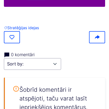
(Opens in new tab)
Stratēģijas idejas
Filter results for: Stratēģijas idejas
0 komentāri
Šobrīd komentāri ir
atspējoti, taču varat lasīt
iepriekšējos komentārus.