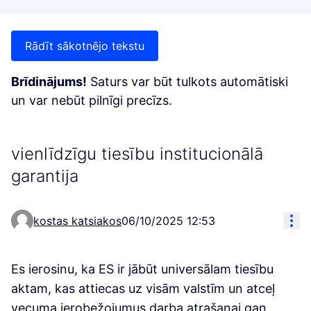
Rādīt sākotnējo tekstu
Brīdinājums!
Saturs var būt tulkots automātiski
un var nebūt pilnīgi precīzs.
vienlīdzīgu tiesību institucionālā
garantija
Res
kostas katsiakos
06/10/2025 12:53
Es ierosinu, ka ES ir jābūt universālam tiesību
aktam, kas attiecas uz visām valstīm un atceļ
vecuma ierobežojumus darba atrašanai gan