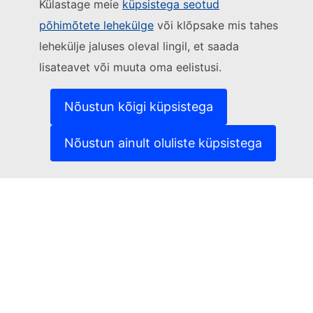
Külastage meie
küpsistega seotud
Jälgige Euroopa Komisjoni
põhimõtete lehekülge
või klõpsake mis tahes
lehekülje jaluses oleval lingil, et saada
(Välislink)
Võtke meiega ühendust
lisateavet või muuta oma eelistusi.
(Välislink)
Teatage turvanõrkusest
(Välislink)
Keeled meie veebisaitidel
(Välislink)
Küpsised
Nõustun kõigi küpsistega
(Välislink)
Isikuandmete kaitse
(Välislink)
Õigusteave
Nõustun ainult oluliste küpsistega
Juurdepääsetavus