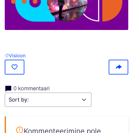
(Opens in new tab)
Visioon
Filter results for: Visioon
0 kommentaari
Kommenteerimine pole