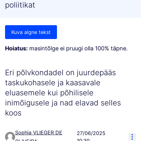
poliitikat
Kuva algne tekst
Hoiatus:
masintõlge ei pruugi olla 100% täpne.
Eri põlvkondadel on juurdepääs
taskukohasele ja kaasavale
eluasemele kui põhilisele
inimõigusele ja nad elavad selles
koos
Sophia VLIEGER DE
27/06/2025
Res
10:30