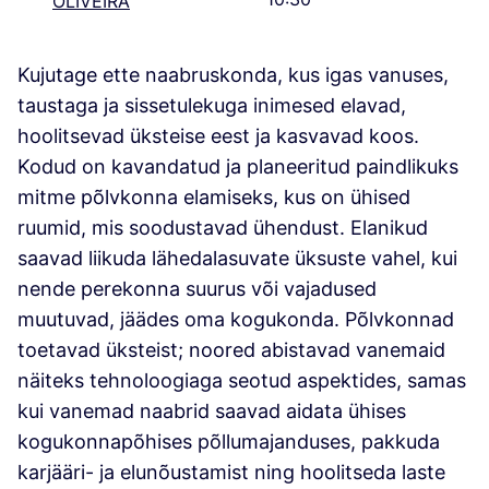
OLIVEIRA
Kujutage ette naabruskonda, kus igas vanuses,
taustaga ja sissetulekuga inimesed elavad,
hoolitsevad üksteise eest ja kasvavad koos.
Kodud on kavandatud ja planeeritud paindlikuks
mitme põlvkonna elamiseks, kus on ühised
ruumid, mis soodustavad ühendust. Elanikud
saavad liikuda lähedalasuvate üksuste vahel, kui
nende perekonna suurus või vajadused
muutuvad, jäädes oma kogukonda. Põlvkonnad
toetavad üksteist; noored abistavad vanemaid
näiteks tehnoloogiaga seotud aspektides, samas
kui vanemad naabrid saavad aidata ühises
kogukonnapõhises põllumajanduses, pakkuda
karjääri- ja elunõustamist ning hoolitseda laste