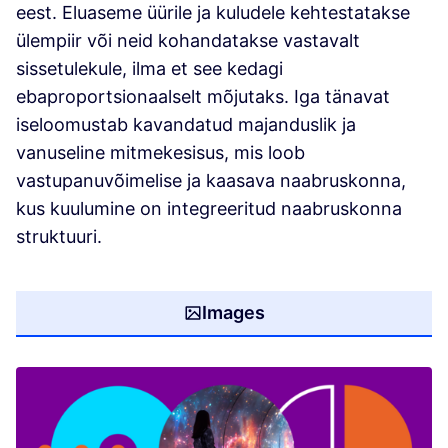
eest. Eluaseme üürile ja kuludele kehtestatakse
ülempiir või neid kohandatakse vastavalt
sissetulekule, ilma et see kedagi
ebaproportsionaalselt mõjutaks. Iga tänavat
iseloomustab kavandatud majanduslik ja
vanuseline mitmekesisus, mis loob
vastupanuvõimelise ja kaasava naabruskonna,
kus kuulumine on integreeritud naabruskonna
struktuuri.
Images