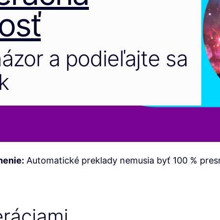
osť
názor a podieľajte sa
k
nenie:
Automatické preklady nemusia byť 100 % pres
ráciami