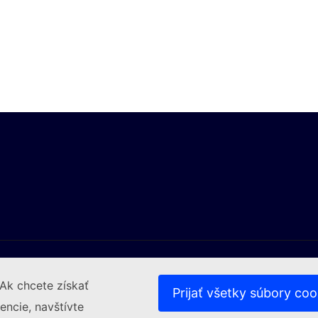
Ak chcete získať
Prijať všetky súbory coo
encie, navštívte