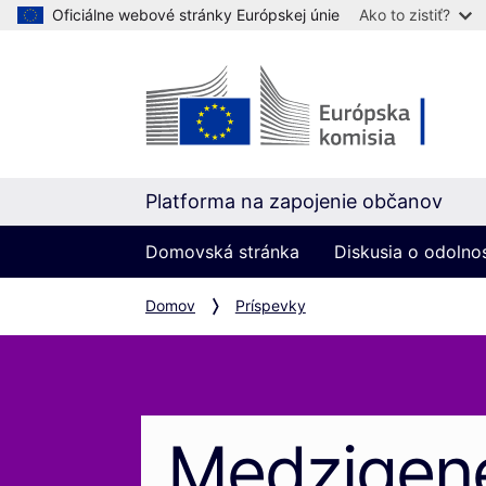
Oficiálne webové stránky Európskej únie
Ako to zistiť?
Platforma na zapojenie občanov
Domovská stránka
Diskusia o odolno
Domov
Príspevky
Medzigen