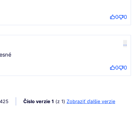
0
0
…
resné
0
0
4425
Číslo verzie 1
(z 1)
zobraziť ďalšie verzie