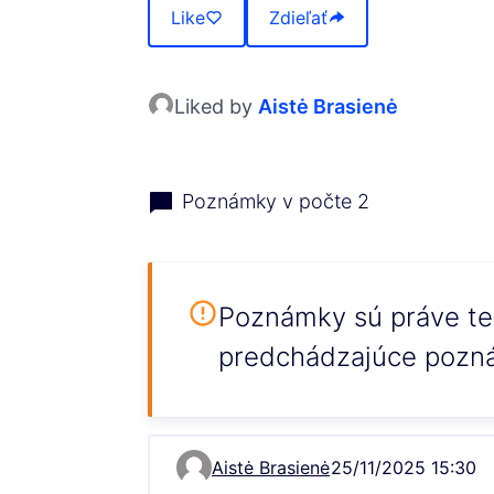
Like
Zdieľať
Liked by
Aistė Brasienė
Poznámky v počte 2
Poznámky sú práve te
predchádzajúce pozn
Aistė Brasienė
25/11/2025 15:30
Comment 17062