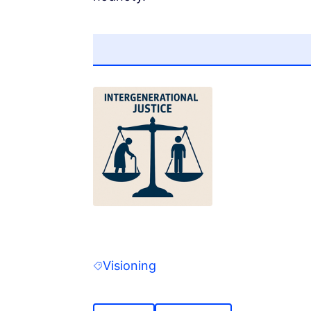
(Opens in new tab)
Visioning
Filter results for: Visioning