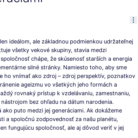
Re
 len ideálom, ale základnou podmienkou udržateľnej
tuje všetky vekové skupiny, stavia medzi
 spoločnosť chápe, že skúsenosť starších a energia
lementárne silné stránky. Namiesto toho, aby sme
e ho vnímať ako zdroj – zdroj perspektív, poznatkov
tránenie ageizmu vo všetkých jeho formách a
každý rovnaký prístup k vzdelávaniu, zamestnaniu,
ym nástrojom bez ohľadu na dátum narodenia.
á ako puto medzi jej generáciami. Ak dokážeme
tosti a spoločnú zodpovednosť za našu planétu,
 fungujúcu spoločnosť, ale aj dôvod veriť v jej