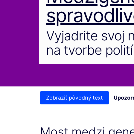
spravodliv
Vyjadrite svoj 
na tvorbe polití
Zobraziť pôvodný text
Upozor
Most medzi gene