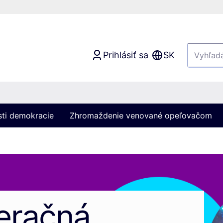
Prihlásiť sa
SK
sti demokracie
Zhromaždenie venované opeľovačom
eračná