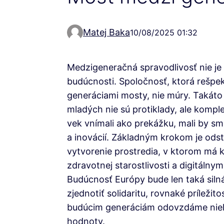
Matej Baka
10/08/2025 01:32
Medzigeneračná spravodlivosť nie je
budúcnosti. Spoločnosť, ktorá rešpek
generáciami mosty, nie múry. Takáto
mladých nie sú protiklady, ale komp
vek vnímali ako prekážku, mali by sm
a inovácií. Základným krokom je ods
vytvorenie prostredia, v ktorom má 
zdravotnej starostlivosti a digitáln
Budúcnosť Európy bude len taká siln
zjednotiť solidaritu, rovnaké príleži
budúcim generáciám odovzdáme nielen
hodnoty.