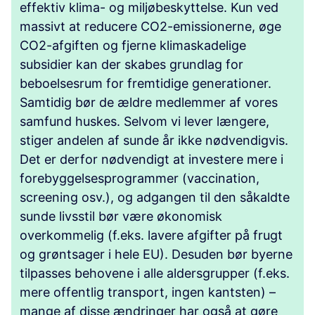
effektiv klima- og miljøbeskyttelse. Kun ved
massivt at reducere CO2-emissionerne, øge
CO2-afgiften og fjerne klimaskadelige
subsidier kan der skabes grundlag for
beboelsesrum for fremtidige generationer.
Samtidig bør de ældre medlemmer af vores
samfund huskes. Selvom vi lever længere,
stiger andelen af sunde år ikke nødvendigvis.
Det er derfor nødvendigt at investere mere i
forebyggelsesprogrammer (vaccination,
screening osv.), og adgangen til den såkaldte
sunde livsstil bør være økonomisk
overkommelig (f.eks. lavere afgifter på frugt
og grøntsager i hele EU). Desuden bør byerne
tilpasses behovene i alle aldersgrupper (f.eks.
mere offentlig transport, ingen kantsten) –
mange af disse ændringer har også at gøre