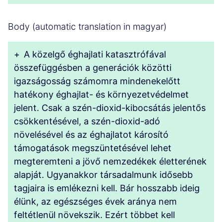
Body (automatic translation in magyar)
+
A közelgő éghajlati katasztrófával
összefüggésben a generációk közötti
igazságosság számomra mindenekelőtt
hatékony éghajlat- és környezetvédelmet
jelent. Csak a szén-dioxid-kibocsátás jelentős
csökkentésével, a szén-dioxid-adó
növelésével és az éghajlatot károsító
támogatások megszüntetésével lehet
megteremteni a jövő nemzedékek életterének
alapját. Ugyanakkor társadalmunk idősebb
tagjaira is emlékezni kell. Bár hosszabb ideig
élünk, az egészséges évek aránya nem
feltétlenül növekszik. Ezért többet kell