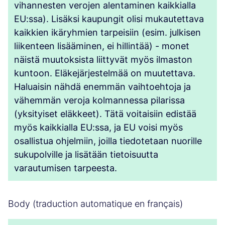
vihannesten verojen alentaminen kaikkialla
EU:ssa). Lisäksi kaupungit olisi mukautettava
kaikkien ikäryhmien tarpeisiin (esim. julkisen
liikenteen lisääminen, ei hillintää) - monet
näistä muutoksista liittyvät myös ilmaston
kuntoon. Eläkejärjestelmää on muutettava.
Haluaisin nähdä enemmän vaihtoehtoja ja
vähemmän veroja kolmannessa pilarissa
(yksityiset eläkkeet). Tätä voitaisiin edistää
myös kaikkialla EU:ssa, ja EU voisi myös
osallistua ohjelmiin, joilla tiedotetaan nuorille
sukupolville ja lisätään tietoisuutta
varautumisen tarpeesta.
Body (traduction automatique en français)