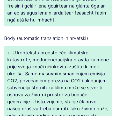
freisin i gcláir lena gcuirtear na glúnta óga ar
an eolas agus lena n-ardaítear feasacht faoin
ngá atá le hullmhacht.
Body (automatic translation in hrvatski)
+
U kontekstu predstojeće klimatske
katastrofe, međugeneracijska pravda za mene
prije svega znači učinkovitu zaštitu klime i
okoliša. Samo masovnim smanjenjem emisija
CO2, povećanjem poreza na CO2 i ukidanjem
subvencija štetnih za klimu može se stvoriti
osnova za životni prostor za buduće
generacije. U isto vrijeme, starije članove
našeg društva treba pamtiti. Iako živimo duže,
udio zdravih godina ne mora nužno rasti.