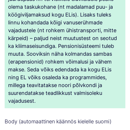
olema taskukohane (nt madalamad puu- ja
köögiviljamaksud kogu ELis). Lisaks tuleks
linnu kohandada kõigi vanuserühmade
vajadustele (nt rohkem ühistransporti, mitte
kärpeid) – paljud neist muutustest on seotud
ka kliimaseisundiga. Pensionisüsteemi tuleb
muuta. Sooviksin näha kolmandas sambas
(erapensionid) rohkem võimalusi ja vähem
makse. Seda võiks edendada ka kogu ELis
ning EL võiks osaleda ka programmides,
millega teavitatakse noori põlvkondi ja
suurendatakse teadlikkust valmisoleku
vajadusest.
Body (automaattinen käännös kielelle suomi)