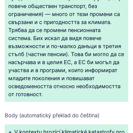
повече обществен транспорт, без
ограничения) — много от тези промени са
свързани и с пригодността за климата.
Трябва да се промени пенсионната
система. Бих искал да видя повече
възможности и по-малко данъци в третия
стълб (частни пенсии). Това би могло да се
насърчава и в целия ЕС, а ЕС би могъл да
участва и в програми, които информират
младите поколения и повишават
осведомеността относно необходимостта
от готовност.
Body (automatický překlad do čeština)
+
V kontextu hrozící klimatické katastrofy pro