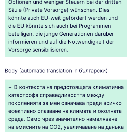
Optionen und weniger Steuern bei der dritten
Säule (Private Vorsorge) wünschen. Dies
könnte auch EU-weit gefördert werden und
die EU könnte sich auch bei Programmen
beteiligen, die junge Generationen darüber
informieren und auf die Notwendigkeit der
Vorsorge sensibilisieren.
Body (automatic translation in български)
+
В контекста на предстоящата климатична
катастрофа справедливостта между
поколенията за мен означава преди всичко
ефективно опазване на климата и околната
среда. Само чрез значително намаляване
на емисиите на CO2, увеличаване на данъка