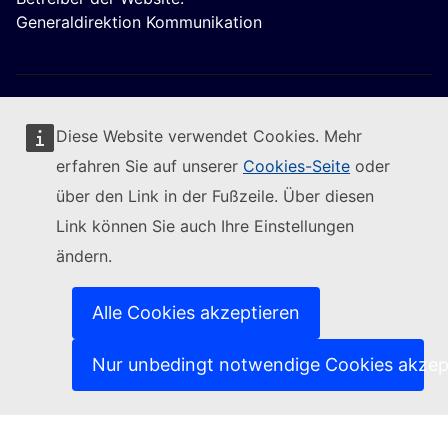
Generaldirektion Kommunikation
Diese Website verwendet Cookies. Mehr
erfahren Sie auf unserer
Cookies-Seite
oder
Folgen Sie der Europäischen Kommission
über den Link in der Fußzeile. Über diesen
Link können Sie auch Ihre Einstellungen
(Externer Link)
Kontakt
ändern.
(Externer Link)
IT-Sicherheitslücke melden
(Externer Link)
Sprachen auf unseren Websites
(Externer Link)
Cookies
Alle Cookies akzeptieren
(Externer Link)
Schutz der Privatsphäre
(Externer Link)
Rechtlicher Hinweis
Nur unbedingt notwendige Cookies akzep
Zugänglichkeit